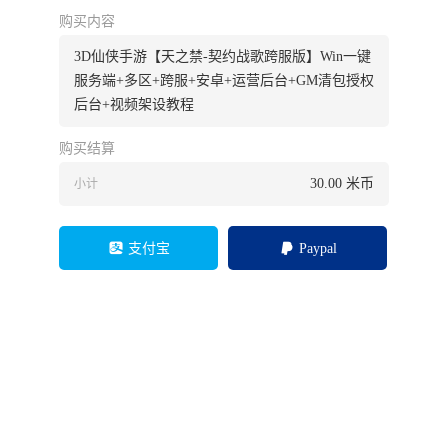
购买内容
3D仙侠手游【天之禁-契约战歌跨服版】Win一键
服务端+多区+跨服+安卓+运营后台+GM清包授权
后台+视频架设教程
购买结算
30.00
米币
小计
支付宝
Paypal