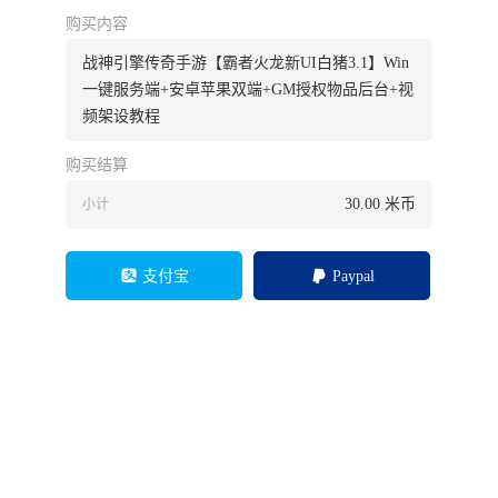
购买内容
战神引擎传奇手游【霸者火龙新UI白猪3.1】Win
一键服务端+安卓苹果双端+GM授权物品后台+视
频架设教程
购买结算
30.00
米币
小计
支付宝
Paypal