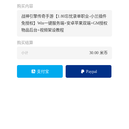
购买内容
战神引擎传奇手游【1.80忘忧录单职业-小兰插件
免授权】Win一键服务端+安卓苹果双端+GM授权
物品后台+视频架设教程
购买结算
30.00
米币
小计
支付宝
Paypal