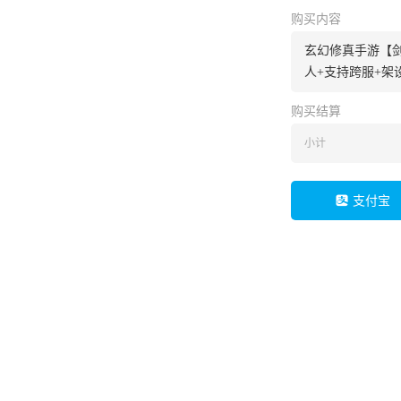
购买内容
玄幻修真手游【
人+支持跨服+架
购买结算
小计
支付宝