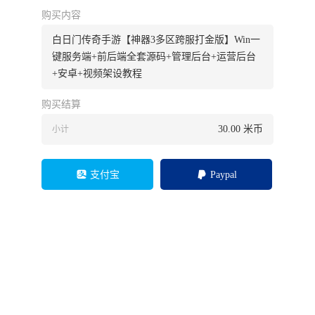
购买内容
白日门传奇手游【神器3多区跨服打金版】Win一
键服务端+前后端全套源码+管理后台+运营后台
+安卓+视频架设教程
购买结算
30.00
米币
小计
支付宝
Paypal