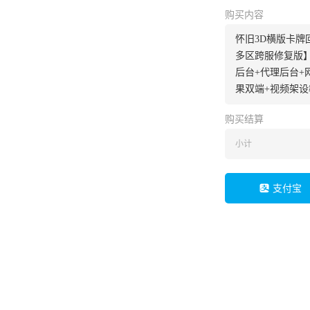
购买内容
怀旧3D横版卡牌
多区跨服修复版】L
后台+代理后台+
果双端+视频架设
购买结算
小计
支付宝