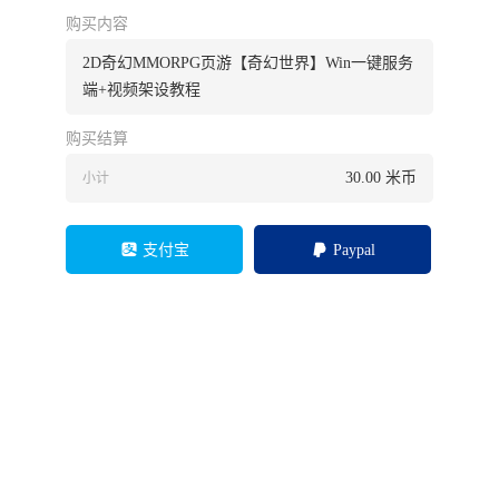
购买内容
2D奇幻MMORPG页游【奇幻世界】Win一键服务
端+视频架设教程
购买结算
30.00
米币
小计
支付宝
Paypal