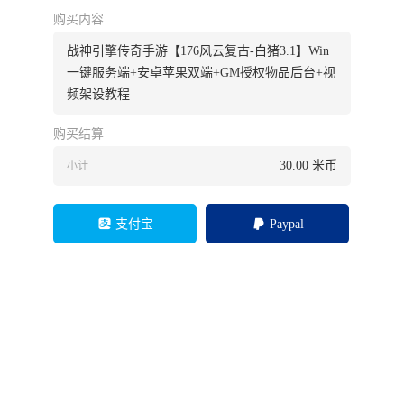
购买内容
战神引擎传奇手游【176风云复古-白猪3.1】Win
一键服务端+安卓苹果双端+GM授权物品后台+视
频架设教程
购买结算
30.00
米币
小计
支付宝
Paypal