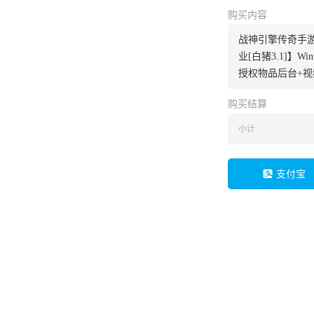
购买内容
战神引擎传奇手游
业[白猪3.1]】
授权物品后台+
购买结算
小计
支付宝