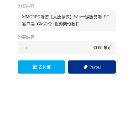
购买内容
MMORPG端游【大唐豪侠】Win一键服务端+PC
客户端+GM命令+视频架设教程
购买结算
30.00
米币
小计
支付宝
Paypal