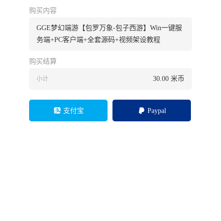
购买内容
GGE梦幻端游【包罗万象-包子西游】Win一键服
务端+PC客户端+全套源码+视频架设教程
购买结算
30.00
米币
小计
支付宝
Paypal