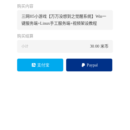
购买内容
三网H5小游戏【万万没想到之觉醒系统】Win一
键服务端+Linux手工服务端+视频架设教程
购买结算
30.00
米币
小计
支付宝
Paypal