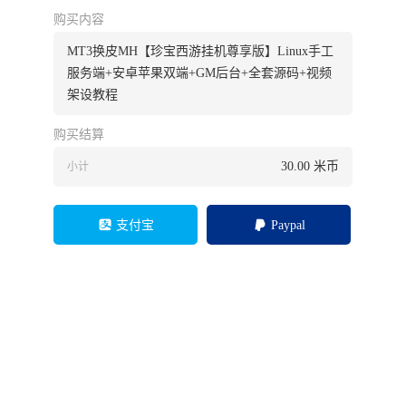
购买内容
MT3换皮MH【珍宝西游挂机尊享版】Linux手工
服务端+安卓苹果双端+GM后台+全套源码+视频
架设教程
购买结算
30.00
米币
小计
支付宝
Paypal