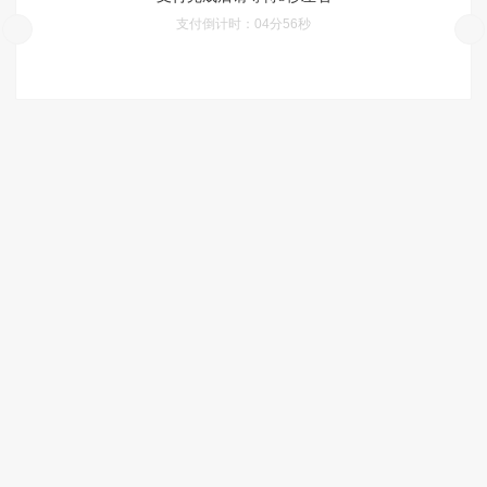
支付倒计时：
04分55秒