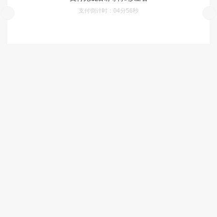
支付倒计时：
04分56秒