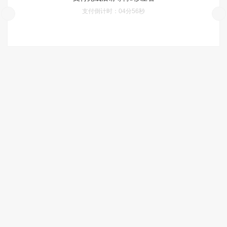
支付倒计时：
04分56秒