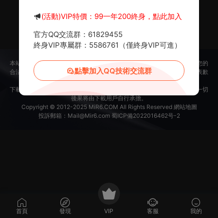
暫無内容
(活動)VIP特價：99一年200終身，點此加入
官方QQ交流群：61829455
終身VIP專屬群：5586761（僅終身VIP可進）
本站所提供的内容均來自公開網絡收集、轉發、二次開發而來，若侵犯了您的
點擊加入QQ技術交流群
合法權益，請來信通知我們，我們會及時删除，給您帶來的不便，我們深表歉
意。
下載用戶僅供學習交流，若使用商業用途，請購買正版授權，否則産生的一切
後果将由下載用戶自行承擔。
Copyright © 2012-2025
MiR6.COM
All Rights Reserved
網站地圖
投訴郵箱：
Mail@Mir6.com
蜀ICP備2022016462号-2
首頁
發現
VIP
客服
我的