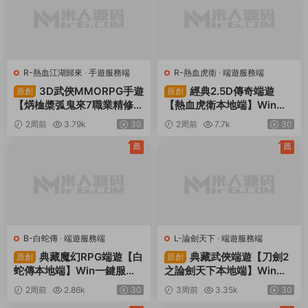
R-熱血江湖歸來
·
手遊服務端
R-熱血虎衛
·
端遊服務端
3D武俠MMORPG手遊
經典2.5D傳奇端遊
原創
原創
【焫桖槳弧鬼來7職業精修代
【熱血虎衛本地端】Win一
金券内購版】Linux手工服務
鍵服務端+PC客戶端+視頻
2周前
3.79k
30
2周前
7.7k
30
端+安卓蘋果雙端+CDK授權
架設教程
後台+視頻架設教程
薦
薦
B-白蛇傳
·
端遊服務端
L-論劍天下
·
端遊服務端
典藏魔幻RPG端遊【白
典藏武俠端遊【刀劍2
原創
原創
蛇傳本地端】Win一鍵服務
之論劍天下本地端】Win一
端+PC客戶端+GM工具+視
鍵服務端+PC客戶端+GM工
2周前
2.86k
30
3周前
3.35k
30
頻架設教程
具+視頻架設教程