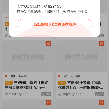
官方QQ交流群：61829455
終身VIP專屬群：5586761（僅終身VIP可進）
Q-青雲戰歌
·
端遊服務端
三網H5小遊戲
唯美3D仙俠端遊【雲
三網H5小遊戲【怪談
原創
點擊加入QQ技術交流群
原創
中歌之青雲戰歌3D本地端】
研究所】Win一鍵服務端+Li
Win一鍵服務端+PC客戶端+
nux手工服務端+視頻架設教
2周前
431
30
2周前
646
30
GM工具+視頻架設教程
程
薦
薦
三網H5小遊戲
三網H5小遊戲
三網H5小遊戲【網紅
三網H5小遊戲【我進
原創
原創
主播直播模拟器】Win一鍵
化賊強】Win一鍵服務端+Li
服務端+Linux手工服務端
nux手工服務端+視頻架設教
2周前
335
30
2周前
258
30
+視頻架設教程
程
薦
薦