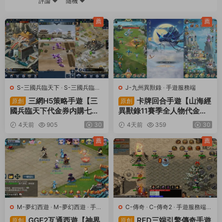
評論
随機
薦
薦
S-三國兵臨天下
·
S-三國兵臨天
J-九州異獸錄
·
手遊服務端
下
·
手遊服務端
·
頁遊服務端
三網H5策略手遊【三
卡牌回合手遊【山海經
原創
原創
國兵臨天下代金券内購七合
異獸錄11賽季全人物代金券
修複版】Linux手工服務端
内購版】Win一鍵服務端+授
4天前
905
30
4天前
359
30
+管理後台+GM授權後台
權GM後台+管理後台+熱更
+簡易安卓客戶端+視頻架設
修改工具+安卓+視頻架設教
薦
薦
教程
程
M-夢幻西遊
·
M-夢幻西遊
·
手遊
C-傳奇
·
C-傳奇2
·
手遊服務端
·
服務端
·
端遊服務端
端遊服務端
GGE2互通西遊【神界
RED三端引擎傳奇手遊
原創
原創