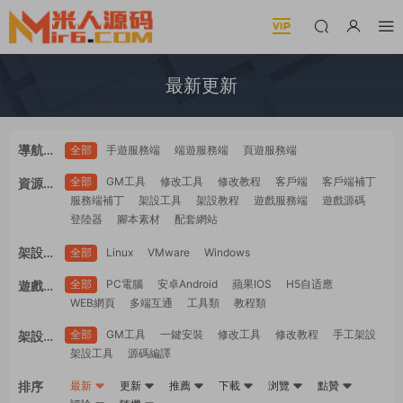
最新更新
導航分
全部
手遊服務端
端遊服務端
頁遊服務端
類
全部
GM工具
修改工具
修改教程
客戶端
客戶端補丁
資源類
服務端補丁
架設工具
架設教程
遊戲服務端
遊戲源碼
型
登陸器
腳本素材
配套網站
架設系
全部
Linux
VMware
Windows
統
全部
PC電腦
安卓Android
蘋果IOS
H5自适應
遊戲平
WEB網頁
多端互通
工具類
教程類
台
全部
GM工具
一鍵安裝
修改工具
修改教程
手工架設
架設難
架設工具
源碼編譯
度
排序
最新
更新
推薦
下載
浏覽
點贊