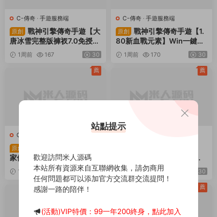
C-傳奇
·
手遊服務端
C-傳奇
·
手遊服務端
戰神引擎傳奇手遊【大
戰神引擎傳奇手遊【1.
原創
原創
唐冰雪完整版褲衩7.0免授
80新血戰元素】Win一鍵服
權】Win一鍵服務端+GM授
務端+安卓+GM授權物品後
1周前
167
30
1周前
170
30
權後台+安卓蘋果雙端+視頻
台+視頻架設教程
架設教程
薦
薦
站點提示
C-傳奇
·
手遊服務端
Z-醉西遊
·
端遊服務端
戰神引擎傳奇手遊【獨
典藏MMORPG端遊
原創
原創
歡迎訪問米人源碼
家修複三職業歲月無限刀-白
【醉西遊本地端】Win一鍵
豬3.0】Win一鍵服務端+安
服務端+PC客戶端+GM後台
本站所有資源來自互聯網收集，請勿商用
1周前
140
30
2周前
2.49k
30
卓蘋果雙端+GM授權後台
+視頻架設教程
任何問題都可以添加官方交流群交流提問！
+視頻架設教程
薦
薦
感謝一路的陪伴！
(活動)VIP特價：99一年200終身，點此加入