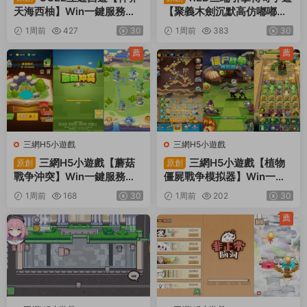
天海西柚】Win一鍵服務端
【聚義木劍沉默高仿嘟嘟沉
+安卓蘋果PC三端+内置GM
默】Win一鍵服務端+安卓蘋
1周前
427
30
1周前
383
30
工具+全套源碼+視頻架設教
果PC三端+視頻架設教程
程
薦
薦
三網H5小遊戲
三網H5小遊戲
三網H5小遊戲【蘑菇
三網H5小遊戲【植物
原創
原創
戰争沖突】Win一鍵服務端+
僵屍戰争模拟器】Win一鍵
Linux手工服務端+視頻架設
服務端+Linux手工服務端
1周前
168
30
1周前
202
30
教程
+視頻架設教程
薦