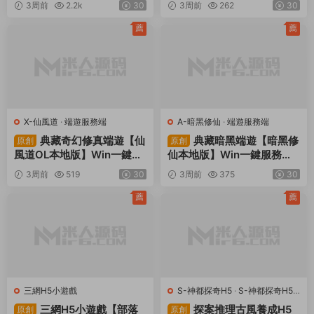
3周前
2.2k
30
3周前
262
30
設教程
設教程
薦
薦
X-仙風道
·
端遊服務端
A-暗黑修仙
·
端遊服務端
典藏奇幻修真端遊【仙
典藏暗黑端遊【暗黑修
原創
原創
風道OL本地版】Win一鍵服
仙本地版】Win一鍵服務端+
務端+PC客戶端+GM工具
PC客戶端+視頻架設教程
3周前
519
30
3周前
375
30
+視頻架設教程
薦
薦
三網H5小遊戲
S-神都探奇H5
·
S-神都探奇H5
·
手遊服務端
·
頁遊服務端
三網H5小遊戲【部落
探案推理古風養成H5
原創
原創