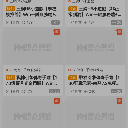
三網H5小遊戲
三網H5小遊戲
三網H5小遊戲【學校
三網H5小遊戲【非正
原創
原創
模拟器】Win一鍵服務端+Li
常腦洞】Win一鍵服務端+Li
nux手工服務端+視頻架設教
nux手工服務端+視頻架設教
1周前
453
1
1周前
167
30
程
程
薦
薦
C-傳奇
·
手遊服務端
C-傳奇
·
手遊服務端
戰神引擎傳奇手遊【1.
戰神引擎傳奇手遊【1.
原創
原創
76懷舊月光金币版】Win一
80野戰元素-白豬7.2免授
鍵服務端+安卓蘋果雙端+G
權】Win一鍵服務端+安卓+
1周前
175
30
1周前
240
30
M授權物品後台+視頻架設教
GM授權物品後台+視頻架設
程
教程
薦
薦