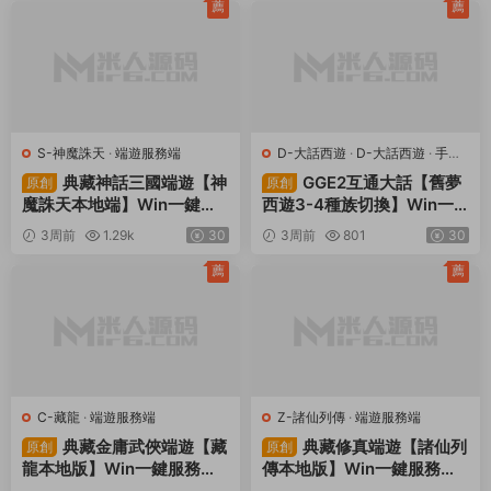
薦
薦
S-神魔誅天
·
端遊服務端
D-大話西遊
·
D-大話西遊
·
手遊
服務端
·
端遊服務端
典藏神話三國端遊【神
GGE2互通大話【舊夢
原創
原創
魔誅天本地端】Win一鍵服
西遊3-4種族切換】Win一
務端+PC客戶端+貨币修改
鍵服務端+安卓PC互通客戶
3周前
1.29k
30
3周前
801
30
教程+視頻架設教程
端+内置GM工具+全套源碼
+視頻架設教程
薦
薦
C-藏龍
·
端遊服務端
Z-諸仙列傳
·
端遊服務端
典藏金庸武俠端遊【藏
典藏修真端遊【諸仙列
原創
原創
龍本地版】Win一鍵服務端+
傳本地版】Win一鍵服務端+
PC客戶端+GM工具+視頻架
PC客戶端+GM工具+視頻架