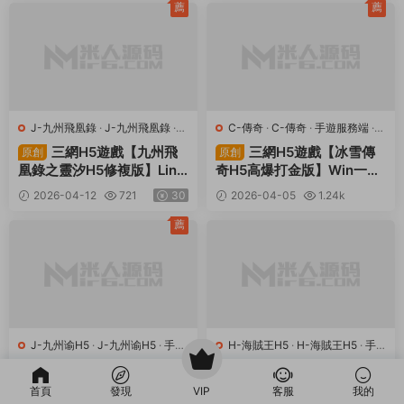
易安卓客戶端+視頻架設教
薦
薦
程
J-九州飛凰錄
·
J-九州飛凰錄
·
C-傳奇
·
C-傳奇
·
手遊服務端
·
手遊服務端
·
頁遊服務端
頁遊服務端
三網H5遊戲【九州飛
三網H5遊戲【冰雪傳
原創
原創
凰錄之靈汐H5修複版】Linu
奇H5高爆打金版】Win一鍵
x手工服務端+簡易客戶端+G
服務端+GM後台+視頻架設
2026-04-12
721
30
2026-04-05
1.24k
M授權後台+視頻架設教程
教程
30
薦
J-九州谕H5
·
J-九州谕H5
·
手遊
H-海賊王H5
·
H-海賊王H5
·
手
服務端
·
頁遊服務端
遊服務端
·
頁遊服務端
三網H5遊戲【九州谕H
三網H5遊戲【海賊王H
原創
原創
5平台币内購跨服修複版】Li
5跨服版】Win一鍵服務端
首頁
發現
VIP
客服
我的