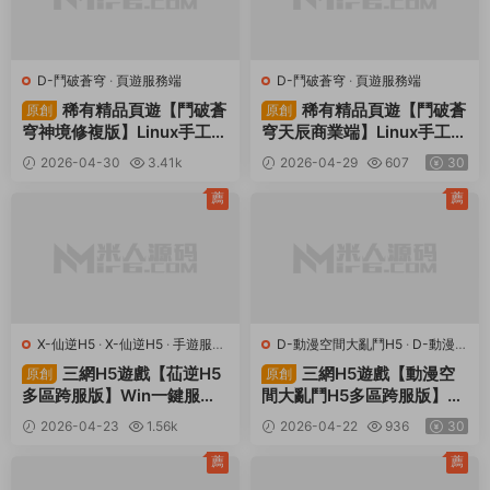
D-鬥破蒼穹
·
頁遊服務端
D-鬥破蒼穹
·
頁遊服務端
稀有精品頁遊【鬥破蒼
稀有精品頁遊【鬥破蒼
原創
原創
穹神境修複版】Linux手工服
穹天辰商業端】Linux手工服
務端+管理後台+視頻架設教
務端+管理後台+視頻架設教
2026-04-30
3.41k
2026-04-29
607
30
程
程
30
薦
薦
X-仙逆H5
·
X-仙逆H5
·
手遊服務
D-動漫空間大亂鬥H5
·
D-動漫空
端
·
頁遊服務端
間大亂鬥H5
·
手遊服務端
·
頁遊
三網H5遊戲【苮逆H5
三網H5遊戲【動漫空
原創
原創
服務端
多區跨服版】Win一鍵服務
間大亂鬥H5多區跨服版】Li
端+CDK授權後台+簡易安卓
nux手工服務端+管理後台+
2026-04-23
1.56k
2026-04-22
936
30
+視頻架設教程
GM授權後台+安卓+視頻架
30
設教程
薦
薦