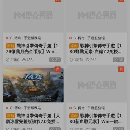
C-傳奇
·
手遊服務端
C-傳奇
·
手遊服務端
戰神引擎傳奇手遊【1.
戰神引擎傳奇手遊【1.
原創
原創
76懷舊月光金币版】Win一
80野戰元素-白豬7.2免授
鍵服務端+安卓蘋果雙端+G
權】Win一鍵服務端+安卓+
1周前
188
30
1周前
262
30
M授權物品後台+視頻架設教
GM授權物品後台+視頻架設
程
教程
薦
薦
C-傳奇
·
手遊服務端
C-傳奇
·
手遊服務端
戰神引擎傳奇手遊【大
戰神引擎傳奇手遊【1.
原創
原創
唐冰雪完整版褲衩7.0免授
80新血戰元素】Win一鍵服
權】Win一鍵服務端+GM授
務端+安卓+GM授權物品後
1周前
175
30
1周前
189
30