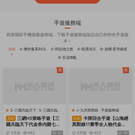
手遊服務端
商業開區手機遊戲服務端，下載手遊服務端架設自己的特色手遊版
本！
全部
A-奧特曼系列OL
A-阿拉德之怒
A-暗黑領主
B-崩壞:星穹鐵道
B-百花缭亂
薦
薦
S-三國兵臨天下
·
S-三國兵臨天
J-九州異獸錄
·
手遊服務端
下
·
手遊服務端
·
頁遊服務端
三網H5策略手遊【三
卡牌回合手遊【山海經
原創
原創
國兵臨天下代金券内購七合
異獸錄11賽季全人物代金券
修複版】Linux手工服務端
内購版】Win一鍵服務端+授
5天前
942
30
5天前
402
30