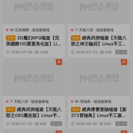
W-完美國際
·
端遊服務端
T-天龍八部
·
端遊服務端
3D魔幻RPG端遊【完
經典武俠端遊【天龍八
原創
原創
美國際155重置美化版】Lin
部之神王輪回】Linux手工服
ux手工服務端+網頁注冊+G
務端+PC客戶端+GM工具
2026-07-06
1.06k
2026-07-03
548
30
M工具+PC客戶端+視頻架
+視頻架設教程
30
設教程
薦
薦
T-天龍八部
·
端遊服務端
M-冒險島
·
端遊服務端
經典武俠端遊【天龍八
經典懷舊冒險端遊【新
原創
原創
部之085魔改版】Linux手工
273冒險島】Linux手工服務
服務端+PC客戶端+GM工具
端+PC客戶端+登錄器+管理
2026-07-02
498
30
2026-06-29
645
30
+視頻架設教程
後台+網頁注冊+視頻架設教