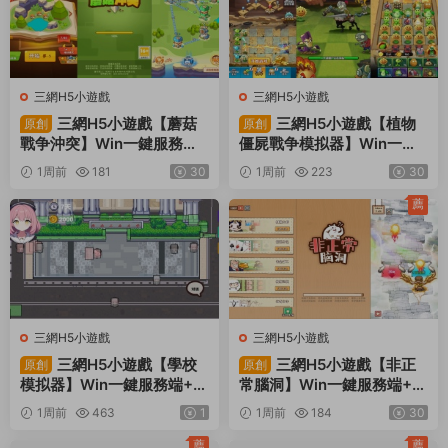
三網H5小遊戲
三網H5小遊戲
三網H5小遊戲【蘑菇
三網H5小遊戲【植物
原創
原創
戰争沖突】Win一鍵服務端+
僵屍戰争模拟器】Win一鍵
Linux手工服務端+視頻架設
服務端+Linux手工服務端
1周前
181
30
1周前
223
30
教程
+視頻架設教程
薦
三網H5小遊戲
三網H5小遊戲
三網H5小遊戲【學校
三網H5小遊戲【非正
原創
原創
模拟器】Win一鍵服務端+Li
常腦洞】Win一鍵服務端+Li
nux手工服務端+視頻架設教
nux手工服務端+視頻架設教
1周前
463
1
1周前
184
30
程
程
薦
薦