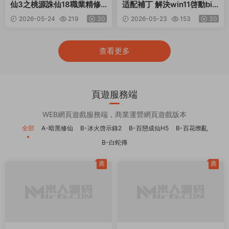
仙3之桃源誅仙18職業精修
适配補丁 解決win11啓動bin
版】Linux手工服務端+GM
64無反應問題 據說也能解決
2026-05-24
219
30
2026-05-23
153
30
工具+網頁注冊+PC客戶端
4049
+視頻架設教程
查看更多
頁遊服務端
WEB網頁遊戲服務端，商業運營網頁遊戲版本
全部
A-暗黑修仙
B-冰火啓示錄2
B-百戀成仙H5
B-百花缭亂
B-白蛇傳
薦
薦