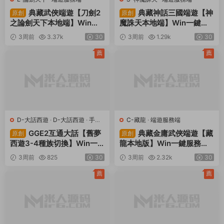
典藏武俠端遊【刀劍2
典藏神話三國端遊【神
原創
原創
之論劍天下本地端】Win一
魔誅天本地端】Win一鍵服
鍵服務端+PC客戶端+GM工
務端+PC客戶端+貨币修改
3周前
3.37k
30
3周前
1.29k
30
具+視頻架設教程
教程+視頻架設教程
薦
薦
D-大話西遊
·
D-大話西遊
·
手遊
C-藏龍
·
端遊服務端
服務端
·
端遊服務端
GGE2互通大話【舊夢
典藏金庸武俠端遊【藏
原創
原創
西遊3-4種族切換】Win一
龍本地版】Win一鍵服務端+
鍵服務端+安卓PC互通客戶
PC客戶端+GM工具+視頻架
3周前
825
30
3周前
2.32k
30
端+内置GM工具+全套源碼
設教程
+視頻架設教程
薦
薦