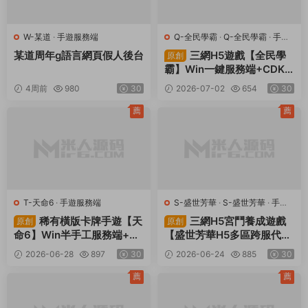
W-某道
·
手遊服務端
Q-全民學霸
·
Q-全民學霸
·
手遊
服務端
·
頁遊服務端
某道周年g語言網頁假人後台
三網H5遊戲【全民學
原創
霸】Win一鍵服務端+CDK
授權後台+簡易安卓+視頻架
4周前
980
30
2026-07-02
654
30
設教程
薦
薦
T-天命6
·
手遊服務端
S-盛世芳華
·
S-盛世芳華
·
手遊
服務端
·
頁遊服務端
稀有橫版卡牌手遊【天
三網H5宮鬥養成遊戲
原創
原創
命6】Win半手工服務端+安
【盛世芳華H5多區跨服代金
卓+GM後台+解密工具+視
券内購版】Linux手工服務端
2026-06-28
897
30
2026-06-24
885
30
頻架設教程
+全套前後端源碼+CDK授權
後台+簡易安卓客戶端+視頻
薦
薦
架設教程