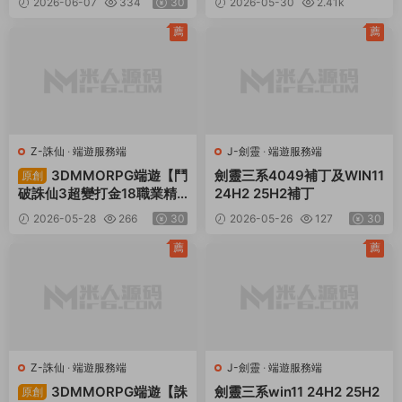
2026-06-07
334
30
2026-05-30
2.41k
+全套源碼+視頻架設教程
頻架設教程
30
薦
薦
Z-誅仙
·
端遊服務端
J-劍靈
·
端遊服務端
3DMMORPG端遊【鬥
劍靈三系4049補丁及WIN11
原創
破誅仙3超變打金18職業精
24H2 25H2補丁
修版】Linux手工服務端+G
2026-05-28
266
30
2026-05-26
127
30
M工具+網頁注冊+PC客戶
端+視頻架設教程
薦
薦
Z-誅仙
·
端遊服務端
J-劍靈
·
端遊服務端
3DMMORPG端遊【誅
劍靈三系win11 24H2 25H2
原創