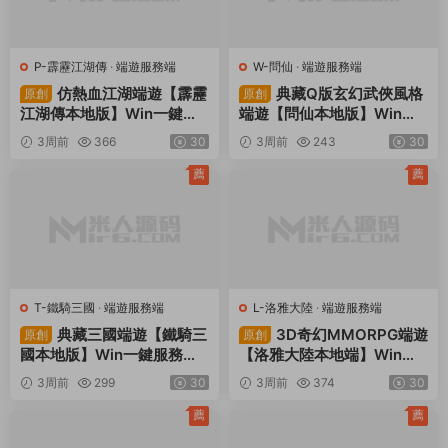
P-霹靂江湖傳
·
端遊服務端
W-問仙
·
端遊服務端
仿熱血江湖端遊【霹靂
典藏Q版玄幻武俠風格
原創
原創
江湖傳本地版】Win一鍵服
端遊【問仙本地版】Win一
務端+PC客戶端+GM充值後
鍵服務端+PC客戶端+GM指
3周前
366
30
3周前
243
30
台+視頻架設教程
令+視頻架設教程
薦
薦
T-鐵騎三國
·
端遊服務端
L-洛雅大陸
·
端遊服務端
典藏三國端遊【鐵騎三
3D奇幻MMORPG端遊
原創
原創
國本地版】Win一鍵服務端+
【洛雅大陸本地端】Win一
PC客戶端+GM命令+視頻架
鍵服務端+PC客戶端+GM工
3周前
299
30
3周前
374
30
設教程
具+視頻架設教程
薦
薦