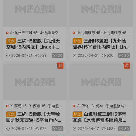
J-九州天空城H5
·
J-九州天空城
J-九州破穹H5
·
J-九州破穹H5
·
H5
·
手遊服務端
·
頁遊服務端
手遊服務端
·
頁遊服務端
三網H5遊戲【九州天
三網H5遊戲【九州陰
原創
原創
空城H5内購版】Linux手工
陽界H5平台币内購版】Linu
服務端+管理後台+GM授權
x手工服務端+表格轉表工具
2026-04-21
783
30
2026-04-21
900
30
後台+CDK授權内購+簡易安
+管理後台+GM授權加币後
卓客戶端+視頻架設教程
台+簡易安卓客戶端+視頻架
薦
薦
設教程
X-西遊H5
·
X-西遊H5
·
手遊服務
C-傳奇
·
C-傳奇
·
手遊服務端
·
端
·
頁遊服務端
頁遊服務端
三網H5遊戲【大聖輪
白鹭引擎三網H5傳奇
原創
原創
回之秋意西遊H5平台币内購
互通【冰雪傳奇多區跨服
版】Linux手工服務端+GM
版】Linux手工服務端+GM
2026-04-21
977
30
2026-04-17
1.53k
30
加币後台+GM授權後台+簡
後台+視頻架設教程