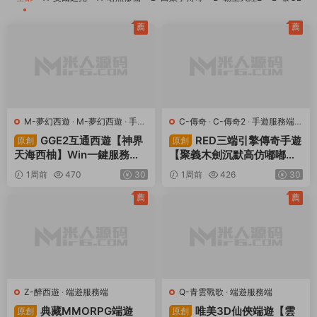
薦
薦
M-夢幻西遊
·
M-夢幻西遊
·
手遊
C-傳奇
·
C-傳奇2
·
手遊服務端
·
服務端
·
端遊服務端
端遊服務端
GGE2互通西遊【神界
RED三端引擎傳奇手遊
原創
原創
天海西柚】Win一鍵服務端
【聚義木劍沉默高仿嘟嘟沉
+安卓蘋果PC三端+内置GM
默】Win一鍵服務端+安卓蘋
1周前
470
30
1周前
426
30
工具+全套源碼+視頻架設教
果PC三端+視頻架設教程
程
薦
薦
Z-醉西遊
·
端遊服務端
Q-青雲戰歌
·
端遊服務端
典藏MMORPG端遊
唯美3D仙俠端遊【雲
原創
原創