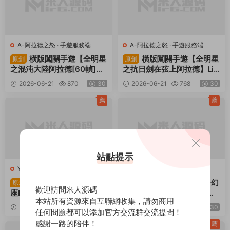
A-阿拉德之怒
·
手遊服務端
A-阿拉德之怒
·
手遊服務端
橫版闖關手遊【全明星
橫版闖關手遊【全明星
原創
原創
之混沌大陸阿拉德[60幀]】
之抗日劍在弦上阿拉德】Lin
Linux手工服務端+全套前後
ux手工服務端+配套表+全功
2026-06-21
870
30
2026-06-21
768
30
端源碼+WEB管理後台+GM
能管理後台+GM授權後台
授權後台+安卓蘋果雙端+視
+安卓蘋果雙端+視頻架設教
薦
薦
頻架設教程
程
站點提示
Y-元素王座
·
Y-元素王座
·
手遊
F-飛吧龍騎士
·
手遊服務端
服務端
·
頁遊服務端
三網H5遊戲【元素王
豎版彈幕飛行射擊奇幻
原創
原創
歡迎訪問米人源碼
座H5平台币内購版】Linux
冒險養成手遊【飛吧龍騎士
本站所有資源來自互聯網收集，請勿商用
手工服務端+GM授權後台
代金券内購版】Linux手工服
2026-06-19
721
30
2026-06-16
624
30
任何問題都可以添加官方交流群交流提問！
+平台币後台+簡易安卓客戶
務端+安卓+CDK授權後台
端+視頻架設教程
感謝一路的陪伴！
+全套前後端源碼+視頻架設
薦
薦