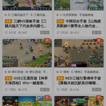
S-三國兵臨天下
·
S-三國兵臨天
J-九州異獸錄
·
手遊服務端
下
·
手遊服務端
·
頁遊服務端
三網H5策略手遊【三
卡牌回合手遊【山海經
原創
原創
國兵臨天下代金券内購七合
異獸錄11賽季全人物代金券
修複版】Linux手工服務端
内購版】Win一鍵服務端+授
5天前
942
30
5天前
402
30
+管理後台+GM授權後台
權GM後台+管理後台+熱更
+簡易安卓客戶端+視頻架設
修改工具+安卓+視頻架設教
薦
薦
教程
程
M-夢幻西遊
·
M-夢幻西遊
·
手遊
C-傳奇
·
C-傳奇2
·
手遊服務端
·
服務端
·
端遊服務端
端遊服務端
GGE2互通西遊【神界
RED三端引擎傳奇手遊
原創
原創
天海西柚】Win一鍵服務端
【聚義木劍沉默高仿嘟嘟沉
+安卓蘋果PC三端+内置GM
默】Win一鍵服務端+安卓蘋
1周前
470
30
1周前
426
30
工具+全套源碼+視頻架設教
果PC三端+視頻架設教程
程
薦
薦