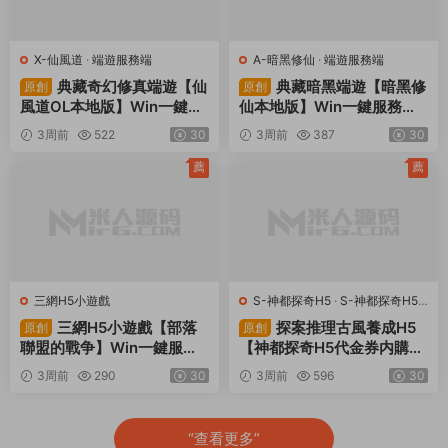
X-仙風道
·
端遊服務端
A-暗黑修仙
·
端遊服務端
典藏奇幻修真端遊【仙
典藏暗黑端遊【暗黑修
原創
原創
風道OL本地版】Win一鍵服
仙本地版】Win一鍵服務端+
務端+PC客戶端+GM工具
PC客戶端+視頻架設教程
3周前
522
30
3周前
387
30
+視頻架設教程
薦
薦
三網H5小遊戲
S-神都探奇H5
·
S-神都探奇H5
·
手遊服務端
·
頁遊服務端
三網H5小遊戲【部落
探案推理古風養成H5
原創
原創
聯盟的戰争】Win一鍵服務
【神都探奇H5代金券内購
端+Linux手工服務端+視頻
版】Linux手工服務端+CDK
3周前
290
30
3周前
596
30
架設教程
授權後台+視頻架設教程
“查看更多”