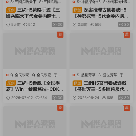
S-三國兵臨天下
·
S-三國兵臨天
S-神都探奇H5
·
S-神都探奇H5
·
下
·
手遊服務端
·
頁遊服務端
手遊服務端
·
頁遊服務端
三網H5策略手遊【三
探案推理古風養成H5
原創
原創
國兵臨天下代金券内購七合
【神都探奇H5代金券内購
修複版】Linux手工服務端
版】Linux手工服務端+CDK
5天前
942
30
3周前
596
30
+管理後台+GM授權後台
授權後台+視頻架設教程
+簡易安卓客戶端+視頻架設
薦
薦
教程
Q-全民學霸
·
Q-全民學霸
·
手遊
S-盛世芳華
·
S-盛世芳華
·
手遊
服務端
·
頁遊服務端
服務端
·
頁遊服務端
三網H5遊戲【全民學
三網H5宮鬥養成遊戲
原創
原創
霸】Win一鍵服務端+CDK
【盛世芳華H5多區跨服代金
授權後台+簡易安卓+視頻架
券内購版】Linux手工服務端
2026-07-02
654
30
2026-06-24
885
30
設教程
+全套前後端源碼+CDK授權
後台+簡易安卓客戶端+視頻
薦
薦
架設教程