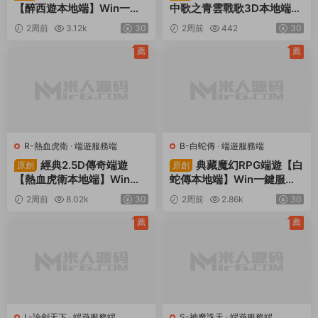
【醉西遊本地端】Win一鍵
中歌之青雲戰歌3D本地端】
服務端+PC客戶端+GM後台
Win一鍵服務端+PC客戶端+
2周前
3.12k
30
2周前
442
30
+視頻架設教程
GM工具+視頻架設教程
薦
薦
R-熱血虎衛
·
端遊服務端
B-白蛇傳
·
端遊服務端
經典2.5D傳奇端遊
典藏魔幻RPG端遊【白
原創
原創
【熱血虎衛本地端】Win一
蛇傳本地端】Win一鍵服務
鍵服務端+PC客戶端+視頻
端+PC客戶端+GM工具+視
2周前
8.02k
30
2周前
2.86k
30
架設教程
頻架設教程
薦
薦
L-論劍天下
·
端遊服務端
S-神魔誅天
·
端遊服務端