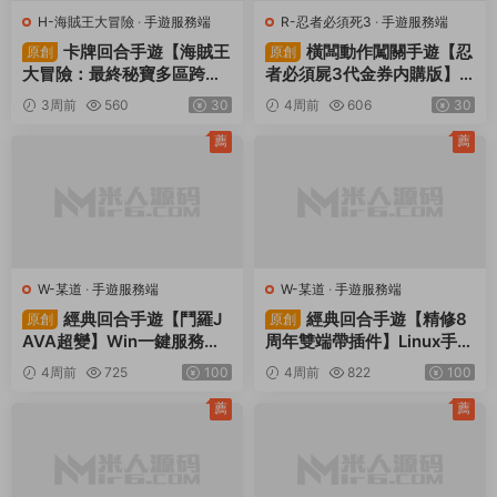
H-海賊王大冒險
·
手遊服務端
R-忍者必須死3
·
手遊服務端
卡牌回合手遊【海賊王
橫闆動作闖關手遊【忍
原創
原創
大冒險：最終秘寶多區跨服
者必須屍3代金券内購版】Li
版】Linux手工服務端+管理
nux手工服務端+安卓蘋果雙
3周前
560
30
4周前
606
30
後台+CDK授權後台+安卓
端+前後端全套源碼+CDK授
+視頻架設教程
權後台+視頻架設教程
薦
薦
W-某道
·
手遊服務端
W-某道
·
手遊服務端
經典回合手遊【鬥羅J
經典回合手遊【精修8
原創
原創
AVA超變】Win一鍵服務端
周年雙端帶插件】Linux手工
+安卓蘋果雙端+運營後台
服務端+插件+安卓蘋果雙端
4周前
725
100
4周前
822
100
+視頻架設教程
+GM授權後台+視頻架設教
程
薦
薦