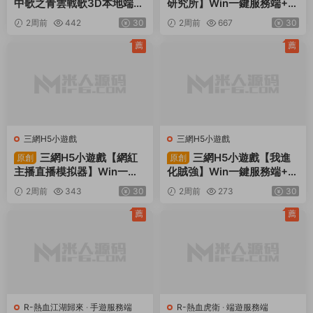
中歌之青雲戰歌3D本地端】
研究所】Win一鍵服務端+Li
Win一鍵服務端+PC客戶端+
nux手工服務端+視頻架設教
2周前
442
30
2周前
667
30
GM工具+視頻架設教程
程
薦
薦
三網H5小遊戲
三網H5小遊戲
三網H5小遊戲【網紅
三網H5小遊戲【我進
原創
原創
主播直播模拟器】Win一鍵
化賊強】Win一鍵服務端+Li
服務端+Linux手工服務端
nux手工服務端+視頻架設教
2周前
343
30
2周前
273
30
+視頻架設教程
程
薦
薦
R-熱血江湖歸來
·
手遊服務端
R-熱血虎衛
·
端遊服務端