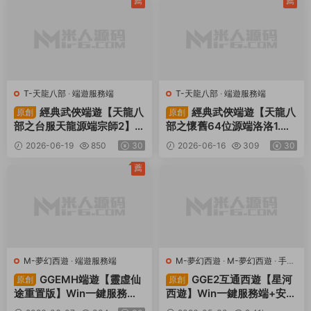
程
薦
薦
T-天龍八部
·
端遊服務端
T-天龍八部
·
端遊服務端
經典武俠端遊【天龍八
經典武俠端遊【天龍八
原創
原創
部之台服天龍源端宗師2】Li
部之懷舊64位源端洛洛1.
nux手工服務端+PC客戶端+
9】Linux手工服務端+PC客
2026-06-19
850
30
2026-06-16
309
30
GM工具+網頁注冊+視頻架
戶端+GM工具+網頁注冊
設教程
+視頻架設教程
薦
M-夢幻西遊
·
端遊服務端
M-夢幻西遊
·
M-夢幻西遊
·
手遊
服務端
·
端遊服務端
GGEMH端遊【靈虛仙
GGE2互通西遊【星河
原創
原創
途重置版】Win一鍵服務端+
西遊】Win一鍵服務端+安卓
PC客戶端+網關+内置GM
蘋果PC三端+全套源碼+視