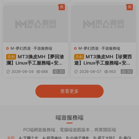
台+全套源碼+視頻架設教程
服務端+本地注冊+運維後台
+管理後台+代理後台+CDK
薦
薦
授權後台+安卓蘋果雙端+視
頻架設教程
M-夢幻西遊
·
手遊服務端
M-夢幻西遊
·
手遊服務端
MT3換皮MH【夢回滄
MT3換皮MH【珍寶西
原創
原創
瀾】Linux手工服務端+安卓
遊】Linux手工服務端+安卓
蘋果雙端+GM後台+全套源
蘋果雙端+GM後台+全套源
2026-06-09
668
30
2026-06-07
953
30
碼+視頻架設教程
碼+視頻架設教程
查看更多
端遊服務端
PC端網遊服務端，電腦端遊戲版本，商業開區端
全部
A-艾爾之光
A-暗黑修仙
B-白娘子傳奇
B-霸王大陸2
B-暴OL