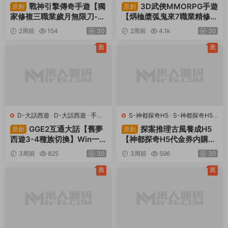
戰神引擎傳奇手遊【獨
3D武俠MMORPG手遊
原創
原創
家修複三職業歲月無限刀-白
【焫桖槳弧鬼來7職業精修代
豬3.0】Win一鍵服務端+安
金券内購版】Linux手工服務
2周前
154
30
2周前
4.1k
30
卓蘋果雙端+GM授權後台
端+安卓蘋果雙端+CDK授權
+視頻架設教程
後台+視頻架設教程
薦
薦
D-大話西遊
·
D-大話西遊
·
手遊
S-神都探奇H5
·
S-神都探奇H5
·
服務端
·
端遊服務端
手遊服務端
·
頁遊服務端
GGE2互通大話【舊夢
探案推理古風養成H5
原創
原創
西遊3-4種族切換】Win一
【神都探奇H5代金券内購
鍵服務端+安卓PC互通客戶
版】Linux手工服務端+CDK
3周前
825
30
3周前
596
30
端+内置GM工具+全套源碼
授權後台+視頻架設教程
+視頻架設教程
薦
薦