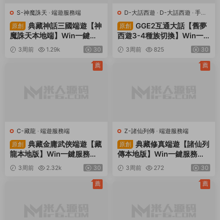
S-神魔誅天
·
端遊服務端
D-大話西遊
·
D-大話西遊
·
手遊
服務端
·
端遊服務端
典藏神話三國端遊【神
GGE2互通大話【舊夢
原創
原創
魔誅天本地端】Win一鍵服
西遊3-4種族切換】Win一
務端+PC客戶端+貨币修改
鍵服務端+安卓PC互通客戶
3周前
1.29k
30
3周前
825
30
教程+視頻架設教程
端+内置GM工具+全套源碼
+視頻架設教程
薦
薦
C-藏龍
·
端遊服務端
Z-諸仙列傳
·
端遊服務端
典藏金庸武俠端遊【藏
典藏修真端遊【諸仙列
原創
原創
龍本地版】Win一鍵服務端+
傳本地版】Win一鍵服務端+
PC客戶端+GM工具+視頻架
PC客戶端+GM工具+視頻架
3周前
2.32k
30
3周前
272
30
設教程
設教程
薦
薦