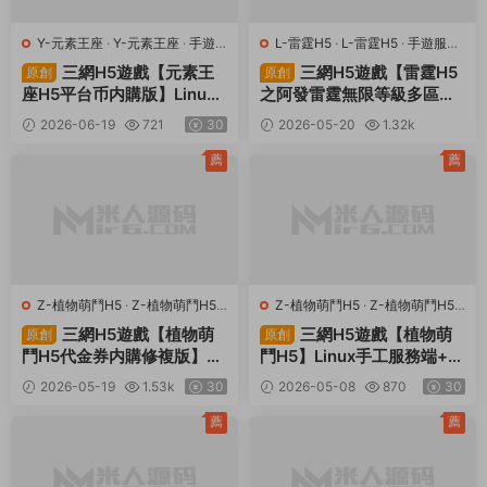
Y-元素王座
·
Y-元素王座
·
手遊
L-雷霆H5
·
L-雷霆H5
·
手遊服務
服務端
·
頁遊服務端
端
·
頁遊服務端
三網H5遊戲【元素王
三網H5遊戲【雷霆H5
原創
原創
座H5平台币内購版】Linux
之阿發雷霆無限等級多區跨
手工服務端+GM授權後台
服超變版】Linux手工服務端
2026-06-19
721
30
2026-05-20
1.32k
+平台币後台+簡易安卓客戶
+管理後台+GM分級授權後
30
端+視頻架設教程
台+簡易安卓客戶端+視頻架
薦
薦
設教程
Z-植物萌鬥H5
·
Z-植物萌鬥H5
·
Z-植物萌鬥H5
·
Z-植物萌鬥H5
·
手遊服務端
·
頁遊服務端
手遊服務端
·
頁遊服務端
三網H5遊戲【植物萌
三網H5遊戲【植物萌
原創
原創
鬥H5代金券内購修複版】Li
鬥H5】Linux手工服務端+簡
nux手工服務端+管理後台+
易安卓+源碼+視頻架設教程
2026-05-19
1.53k
30
2026-05-08
870
30
CDK授權後台+安卓蘋果雙
端+視頻架設教程
薦
薦