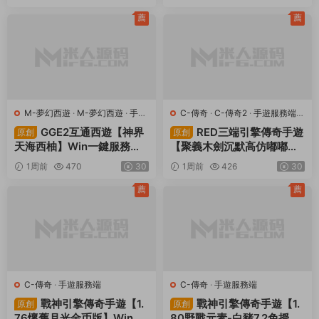
+管理後台+GM授權後台
權GM後台+管理後台+熱更
+簡易安卓客戶端+視頻架設
修改工具+安卓+視頻架設教
薦
薦
教程
程
M-夢幻西遊
·
M-夢幻西遊
·
手遊
C-傳奇
·
C-傳奇2
·
手遊服務端
·
服務端
·
端遊服務端
端遊服務端
GGE2互通西遊【神界
RED三端引擎傳奇手遊
原創
原創
天海西柚】Win一鍵服務端
【聚義木劍沉默高仿嘟嘟沉
+安卓蘋果PC三端+内置GM
默】Win一鍵服務端+安卓蘋
1周前
470
30
1周前
426
30
工具+全套源碼+視頻架設教
果PC三端+視頻架設教程
程
薦
薦
C-傳奇
·
手遊服務端
C-傳奇
·
手遊服務端
戰神引擎傳奇手遊【1.
戰神引擎傳奇手遊【1.
原創
原創
76懷舊月光金币版】Win一
80野戰元素-白豬7.2免授