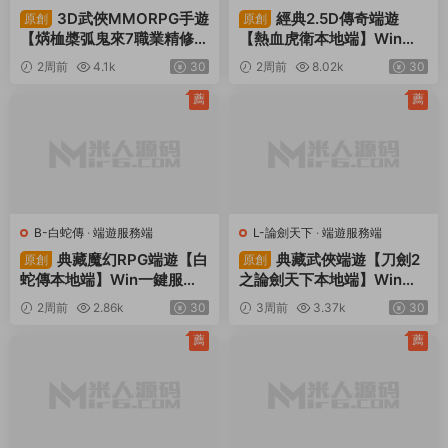
3D武俠MMORPG手遊
經典2.5D傳奇端遊
原創
原創
【焫桖槳弧鬼來7職業精修代
【熱血虎衛本地端】Win一
金券内購版】Linux手工服務
鍵服務端+PC客戶端+視頻
2周前
4.1k
30
2周前
8.02k
30
端+安卓蘋果雙端+CDK授權
架設教程
後台+視頻架設教程
薦
薦
B-白蛇傳
·
端遊服務端
L-論劍天下
·
端遊服務端
典藏魔幻RPG端遊【白
典藏武俠端遊【刀劍2
原創
原創
蛇傳本地端】Win一鍵服務
之論劍天下本地端】Win一
端+PC客戶端+GM工具+視
鍵服務端+PC客戶端+GM工
2周前
2.86k
30
3周前
3.37k
30
頻架設教程
具+視頻架設教程
薦
薦