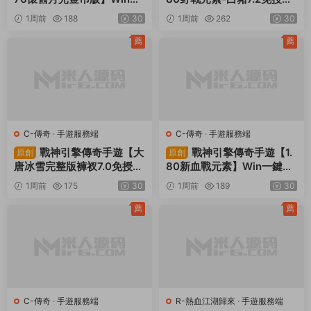
鍵服務端+安卓蘋果雙端+G
權】Win一鍵服務端+安卓+
1周前
188
30
1周前
262
30
M授權物品後台+視頻架設教
GM授權物品後台+視頻架設
程
教程
薦
薦
C-傳奇
·
手遊服務端
C-傳奇
·
手遊服務端
戰神引擎傳奇手遊【大
戰神引擎傳奇手遊【1.
原創
原創
唐冰雪完整版褲衩7.0免授
80新血戰元素】Win一鍵服
權】Win一鍵服務端+GM授
務端+安卓+GM授權物品後
1周前
175
30
1周前
189
30
權後台+安卓蘋果雙端+視頻
台+視頻架設教程
架設教程
薦
薦
C-傳奇
·
手遊服務端
R-熱血江湖歸來
·
手遊服務端