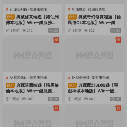
Z-諸仙列傳
·
端遊服務端
X-仙風道
·
端遊服務端
典藏修真端遊【諸仙列
典藏奇幻修真端遊【仙
原創
原創
傳本地版】Win一鍵服務端+
風道OL本地版】Win一鍵服
PC客戶端+GM工具+視頻架
務端+PC客戶端+GM工具
3周前
272
30
3周前
522
30
設教程
+視頻架設教程
薦
薦
A-暗黑修仙
·
端遊服務端
S-聖劍神域
·
端遊服務端
典藏暗黑端遊【暗黑修
典藏魔幻3D端遊【聖
原創
原創
仙本地版】Win一鍵服務端+
劍神域本地版】Win一鍵服
PC客戶端+視頻架設教程
務端+PC客戶端+GM工具
3周前
387
30
3周前
401
30
+視頻架設教程
薦
薦