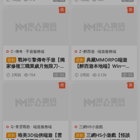
權後台+安卓蘋果雙端+視頻
台+視頻架設教程
架設教程
薦
薦
C-傳奇
·
手遊服務端
Z-醉西遊
·
端遊服務端
戰神引擎傳奇手遊【獨
典藏MMORPG端遊
原創
原創
家修複三職業歲月無限刀-白
【醉西遊本地端】Win一鍵
豬3.0】Win一鍵服務端+安
服務端+PC客戶端+GM後台
2周前
154
30
2周前
3.12k
30
卓蘋果雙端+GM授權後台
+視頻架設教程
+視頻架設教程
薦
薦
Q-青雲戰歌
·
端遊服務端
三網H5小遊戲
唯美3D仙俠端遊【雲
三網H5小遊戲【怪談
原創
原創