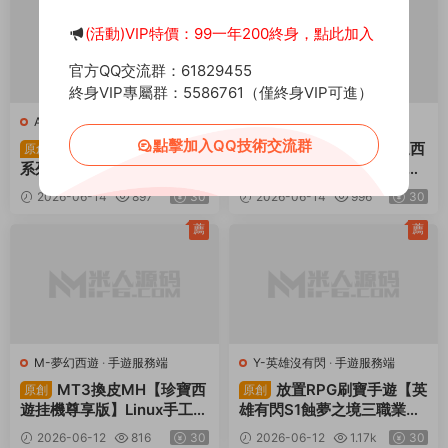
教程
(活動)VIP特價：99一年200終身，點此加入
官方QQ交流群：61829455
終身VIP專屬群：5586761（僅終身VIP可進）
A-奧特曼系列OL
·
手遊服務端
M-夢幻西遊
·
手遊服務端
點擊加入QQ技術交流群
卡牌回合手遊【奧特曼
MT3換皮MH【天巡西
原創
原創
系列OL代金券内購修複版】
遊2尊享挂機版】Linux手工
Linux手工服務端+加解密工
服務端+安卓蘋果雙端+GM
2026-06-14
897
30
2026-06-14
996
30
具+CDK授權後台+安卓蘋果
後台+全套源碼+視頻架設教
雙端+視頻架設教程
程
薦
薦
M-夢幻西遊
·
手遊服務端
Y-英雄沒有閃
·
手遊服務端
MT3換皮MH【珍寶西
放置RPG刷寶手遊【英
原創
原創
遊挂機尊享版】Linux手工服
雄有閃S1蝕夢之境三職業代
務端+安卓蘋果雙端+GM後
金券内購修複版】Linux手工
2026-06-12
816
30
2026-06-12
1.17k
30