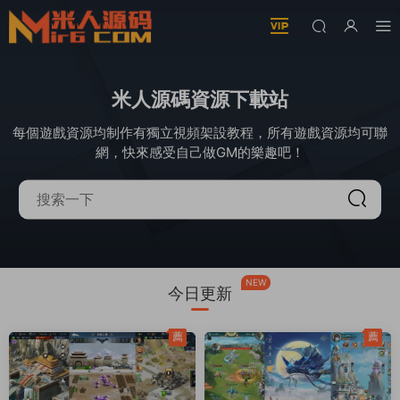
米人源碼資源下載站
每個遊戲資源均制作有獨立視頻架設教程，所有遊戲資源均可聯
網，快來感受自己做GM的樂趣吧！
NEW
今日更新
薦
薦