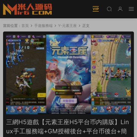
當前位置：
首頁
手遊服務端
Y-元素王座
正文
三網H5遊戲【元素王座H5平台币内購版】Lin
ux手工服務端+GM授權後台+平台币後台+簡