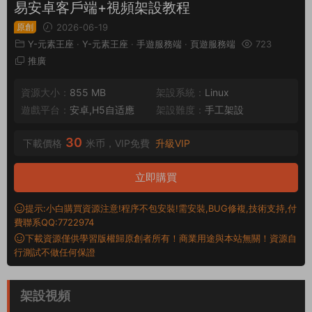
易安卓客戶端+視頻架設教程
原創
2026-06-19
Y-元素王座
·
Y-元素王座
·
手遊服務端
·
頁遊服務端
723
推廣
資源大小：
855 MB
架設系統：
Linux
遊戲平台：
安卓,H5自适應
架設難度：
手工架設
30
下載價格
米币，VIP免費
升級VIP
立即購買
提示:小白購買資源注意!程序不包安裝!需安裝,BUG修複,技術支持,付
費聯系QQ:7722974
下載資源僅供學習版權歸原創者所有！商業用途與本站無關！資源自
行測試不做任何保證
架設視頻