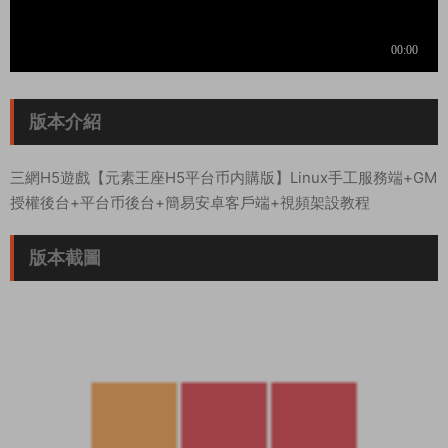
版本介紹
三網H5遊戲【元素王座H5平台币内購版】Linux手工服務端+GM
授權後台+平台币後台+簡易安卓客戶端+視頻架設教程
版本截圖