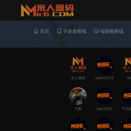
首頁
手遊服務端
端遊服務端
米人源碼
yhb123123
Mi
七夜
hbz3303
于北