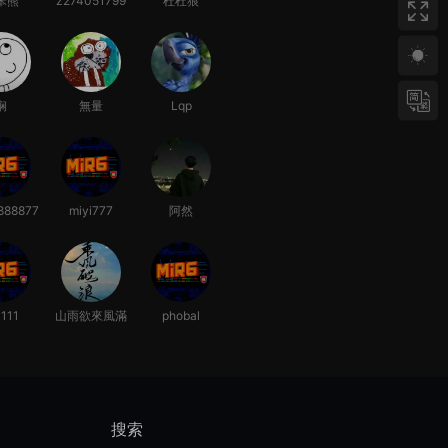
笨熊
z274051799
杜杜狼
娴
無量
Lqp
888877
miyi777
阿然
1111
山雨欲來風滿
phobal
樓
搜索