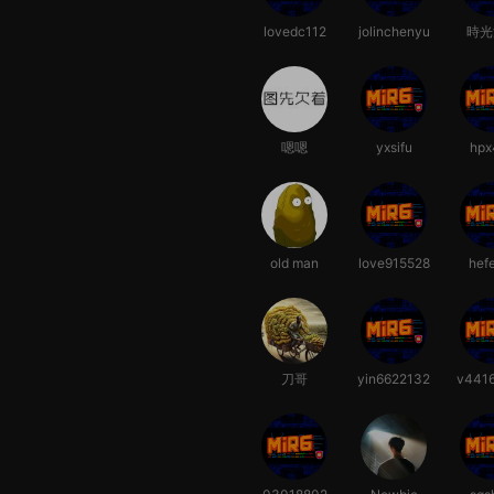
lovedc112
jolinchenyu
時光
嗯嗯
yxsifu
hpx
old man
love915528
hefe
刀哥
yin6622132
v441