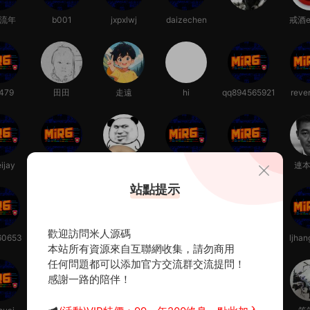
流年
b001
jxpxlwj
daizechen
戒酒e
479
田田
走遠
hi
qq894565921
reve
ijay
bigduron
1841360256
sheliashan
las123
連
站點提示
歡迎訪問米人源碼
60653
828251
e22999
學無先後達者
haohao0086
ljha
本站所有資源來自互聯網收集，請勿商用
爲師
任何問題都可以添加官方交流群交流提問！
感謝一路的陪伴！