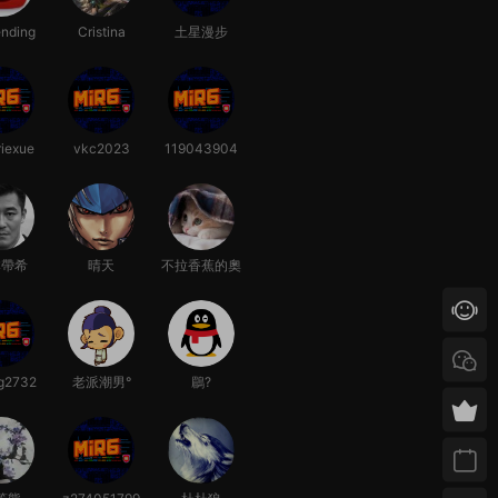
nding
Cristina
土星漫步
riexue
vkc2023
119043904
本帶希
晴天
不拉香蕉的奧
德彪、
ng2732
老派潮男°
鶥?