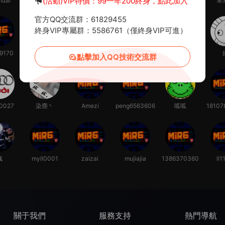
(活動)VIP特價：99一年200終身，點此加入
huai
w962464
ranran
大海
阿良
笨
官方QQ交流群：61829455
終身VIP專屬群：5586761（僅終身VIP可進）
9170
庑晷惑龍
故好
wmyuer
yyyy153640
點擊加入QQ技術交流群
0027
染塵丶
Amezi
peng6563606
呱呱
18107
楓
myll0001
zaizai
mujiajia
1386370360
ll1
8
關于我們
服務支持
熱門導航