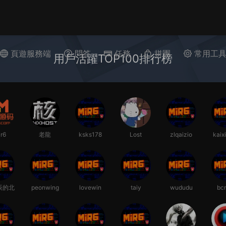
頁遊服務端
問答
任務
拼團
常用工
用戶活躍TOP100排行榜
r6
老龍
ksks178
Lost
zlqaizio
kaix
辰的北
peonwing
lovewin
taiy
wududu
bc