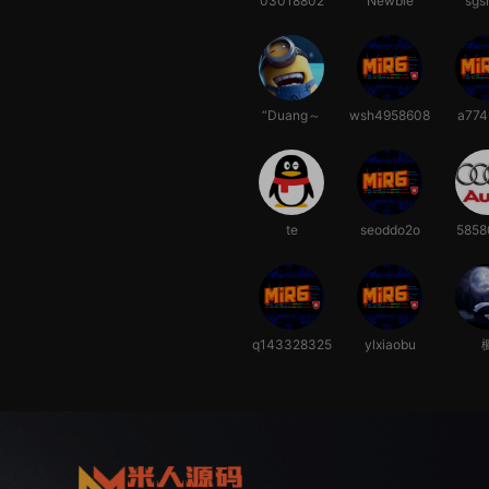
03018802
Newbie
sgs
“Duang～
wsh4958608
a774
Duang～”
te
seoddo2o
5858
q143328325
ylxiaobu
4