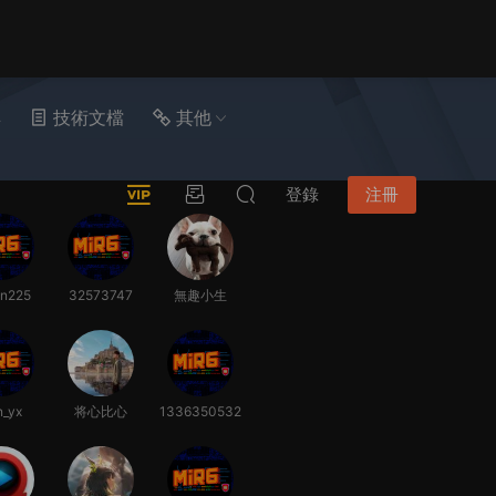
具
技術文檔
其他
登錄
注冊
in225
32573747
無趣小生
n_yx
将心比心
1336350532
6