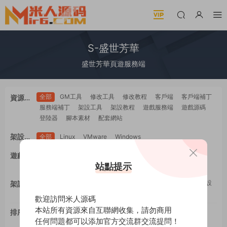
S-盛世芳華
盛世芳華頁遊服務端
全部
GM工具
修改工具
修改教程
客戶端
客戶端補丁
資源類
服務端補丁
架設工具
架設教程
遊戲服務端
遊戲源碼
型
登陸器
腳本素材
配套網站
架設系
全部
Linux
VMware
Windows
統
全部
PC電腦
安卓Android
蘋果IOS
H5自适應
遊戲平
WEB網頁
多端互通
站點提示
工具類
教程類
台
全部
GM工具
一鍵安裝
修改工具
修改教程
手工架設
架設難
架設工具
源碼編譯
度
歡迎訪問米人源碼
本站所有資源來自互聯網收集，請勿商用
排序
最新
更新
推薦
下載
浏覽
點贊
任何問題都可以添加官方交流群交流提問！
評論
随機