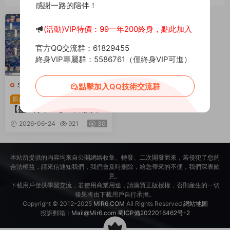
感謝一路的陪伴！
薦
(活動)VIP特價：99一年200終身，點此加入
官方QQ交流群：61829455
終身VIP專屬群：5586761（僅終身VIP可進）
S-盛世芳華
·
S-盛世芳華
·
手遊
點擊加入QQ技術交流群
服務端
·
頁遊服務端
三網H5宮鬥養成遊戲
原創
【盛世芳華H5多區跨服代金
券内購版】Linux手工服務端
2026-06-24
921
30
+全套前後端源碼+CDK授權
後台+簡易安卓客戶端+視頻
架設教程
本站所提供的内容均來自公開網絡收集、轉發、二次開發而來，若侵犯了您的
合法權益，請來信通知我們，我們會及時删除，給您帶來的不便，我們深表歉
意。
下載用戶僅供學習交流，若使用商業用途，請購買正版授權，否則産生的一切
後果将由下載用戶自行承擔。
Copyright © 2012-2025
MiR6.COM
All Rights Reserved
網站地圖
投訴郵箱：
Mail@Mir6.com
蜀ICP備2022016462号-2