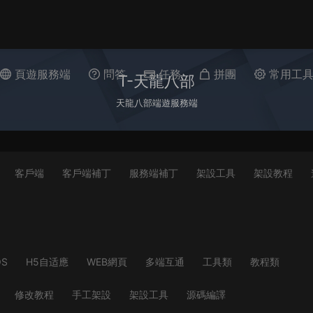
頁遊服務端
問答
任務
拼團
常用工
T-天龍八部
天龍八部端遊服務端
客戶端
客戶端補丁
服務端補丁
架設工具
架設教程
OS
H5自适應
WEB網頁
多端互通
工具類
教程類
修改教程
手工架設
架設工具
源碼編譯