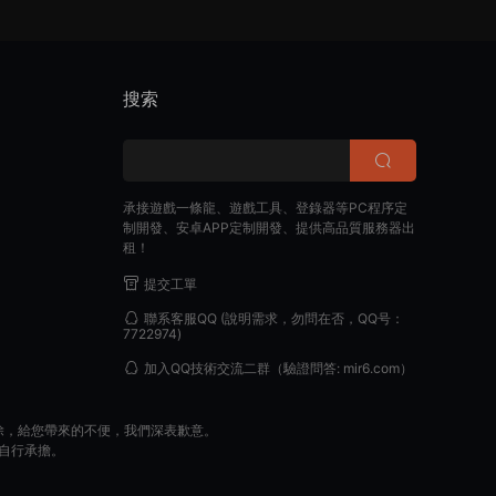
搜索
承接遊戲一條龍、遊戲工具、登錄器等PC程序定
制開發、安卓APP定制開發、提供高品質服務器出
租！
提交工單
聯系客服QQ
(說明需求，勿問在否，QQ号：
7722974)
加入QQ技術交流二群
（驗證問答: mir6.com）
除，給您帶來的不便，我們深表歉意。
自行承擔。