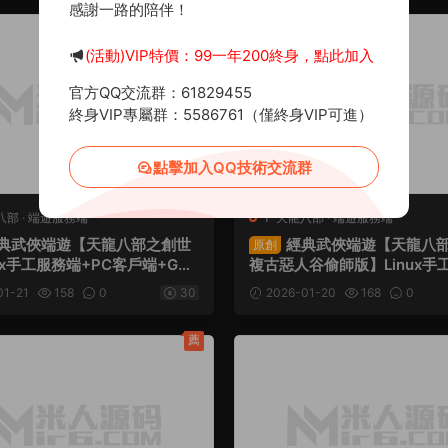
感謝一路的陪伴！
薦
(活動)VIP特價：99一年200終身，點此加入
官方QQ交流群：61829455
終身VIP專屬群：5586761（僅終身VIP可進）
點擊加入QQ技術交流群
八部
·
端遊服務端
T-天龍八部
·
端遊服務端
典武俠端遊【天龍八部之創世
經典武俠端遊【天龍八部
原創
nux手工服務端+PC客戶端+GM
複古惡人谷偷師版】Linux手
視頻架設教程
+PC客戶端+GM工具+視頻
01-21
158
0
30
2026-01-20
168
0
薦