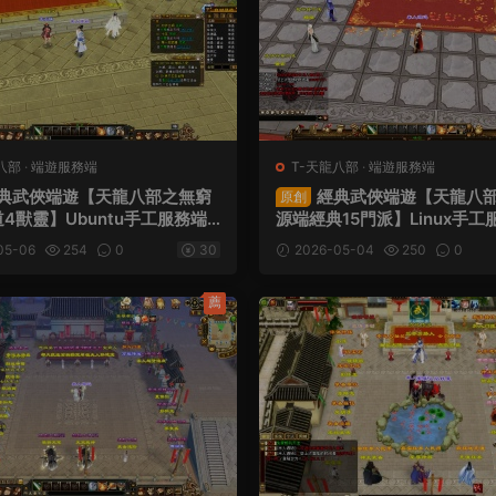
八部
·
端遊服務端
T-天龍八部
·
端遊服務端
典武俠端遊【天龍八部之無窮
經典武俠端遊【天龍八部
原創
4獸靈】Ubuntu手工服務端+
源端經典15門派】Linux手工
端+網頁注冊+内置GM+視頻
Win驗證器+PC客戶端+GM
05-06
254
0
30
2026-05-04
250
0
程
注冊+網頁充值+視頻架設教
薦