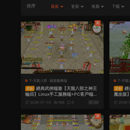
排序
最新
更新
推薦
下載
薦
T-天龍八部
·
端遊服務端
T-天龍
經典武俠端遊【天龍八部之神王
經
原創
原創
輪回】Linux手工服務端+PC客戶端+G
魔改版】
M工具+視頻架設教程
+GM工
2026-07-03
566
0
30
2026-
薦