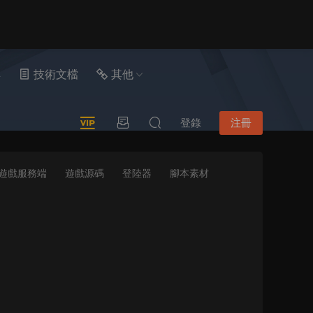
具
技術文檔
其他
登錄
注冊
遊戲服務端
遊戲源碼
登陸器
腳本素材