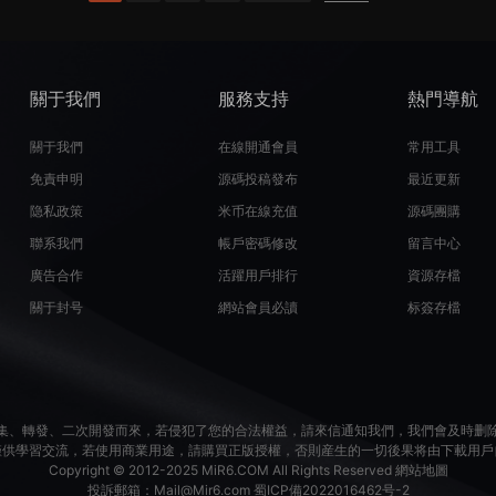
關于我們
服務支持
熱門導航
關于我們
在線開通會員
常用工具
免責申明
源碼投稿發布
最近更新
隐私政策
米币在線充值
源碼團購
聯系我們
帳戶密碼修改
留言中心
廣告合作
活躍用戶排行
資源存檔
關于封号
網站會員必讀
标簽存檔
集、轉發、二次開發而來，若侵犯了您的合法權益，請來信通知我們，我們會及時删
僅供學習交流，若使用商業用途，請購買正版授權，否則産生的一切後果将由下載用戶
Copyright © 2012-2025
MiR6.COM
All Rights Reserved
網站地圖
投訴郵箱：
Mail@Mir6.com
蜀ICP備2022016462号-2