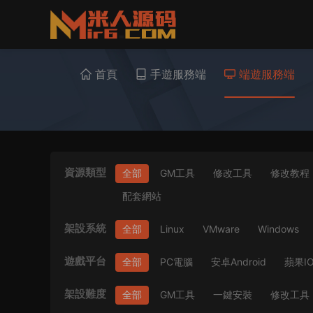
首頁
手遊服務端
端遊服務端
資源類型
全部
GM工具
修改工具
修改教程
配套網站
架設系統
全部
Linux
VMware
Windows
遊戲平台
全部
PC電腦
安卓Android
蘋果I
架設難度
全部
GM工具
一鍵安裝
修改工具