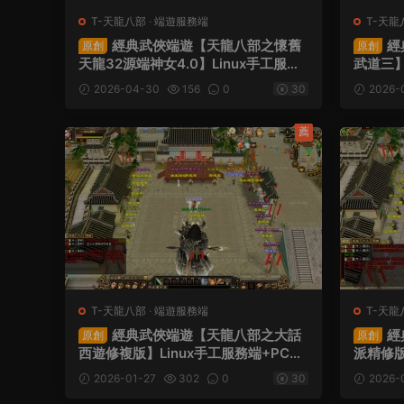
T-天龍八部
·
端遊服務端
T-天龍
經典武俠端遊【天龍八部之懷舊
經
原創
原創
天龍32源端神女4.0】Linux手工服務
武道三】
端+PC客戶端+内置gm工具+網頁注冊
+GM工
2026-04-30
156
0
30
2026-
+網頁充值+視頻架設教程
薦
T-天龍八部
·
端遊服務端
T-天龍
經典武俠端遊【天龍八部之大話
經
原創
原創
西遊修複版】Linux手工服務端+PC客
派精修版
戶端+GM工具+視頻架設教程
端+GM
2026-01-27
302
0
30
2026-