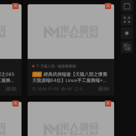
薦
薦
T-天龍八部
·
端遊服務端
之085
經典武俠端遊【天龍八部之懷舊
原創
工服務端
天龍源端64位】Linux手工服務端+Wi
架設教程
n系統Billserver驗證+PC客戶端+GM
30
2026-01-05
197
0
30
工具+網頁注冊+網頁充值+視頻架設教
程
薦
薦