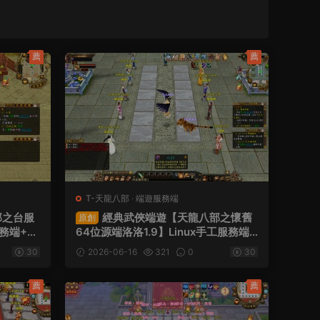
薦
薦
T-天龍八部
·
端遊服務端
部之台服
經典武俠端遊【天龍八部之懷舊
原創
務端+P
64位源端洛洛1.9】Linux手工服務端+
+視頻架
PC客戶端+GM工具+網頁注冊+視頻
30
2026-06-16
321
0
30
架設教程
薦
薦