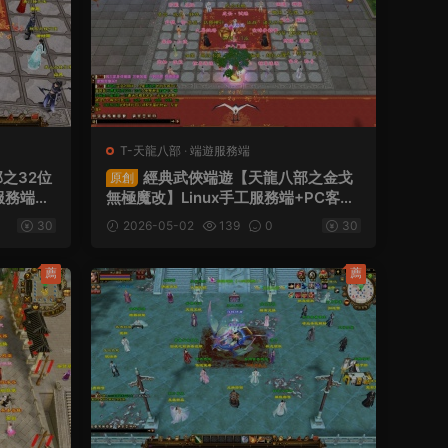
T-天龍八部
·
端遊服務端
之32位
經典武俠端遊【天龍八部之金戈
原創
服務端+
無極魔改】Linux手工服務端+PC客戶
工具+網頁
端+GM工具+視頻架設教程
30
2026-05-02
139
0
30
程
薦
薦