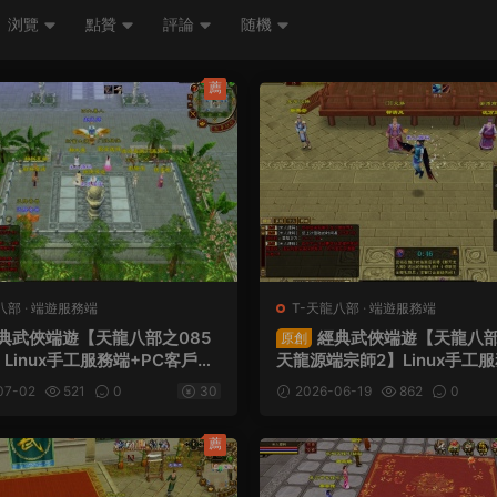
浏覽
點贊
評論
随機
薦
八部
·
端遊服務端
T-天龍八部
·
端遊服務端
典武俠端遊【天龍八部之085
經典武俠端遊【天龍八
原創
Linux手工服務端+PC客戶端
天龍源端宗師2】Linux手工服
具+視頻架設教程
C客戶端+GM工具+網頁注冊
07-02
521
0
30
2026-06-19
862
0
設教程
薦