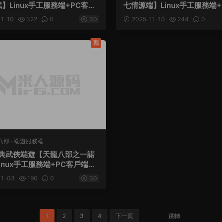
】Linux手工服務端+PC客戶
七情源端】Linux手工服務端
工具+網頁注冊+網頁充值+視
端+GM工具+網頁注冊+網頁
1-10
322
0
30
2025-11-10
244
0
教程
頻架設教程
薦
八部
·
端遊服務端
典武俠端遊【天龍八部之一諾
inux手工服務端+PC客戶端+G
+視頻架設教程
11-03
190
0
30
1
2
3
4
下一頁
跳轉