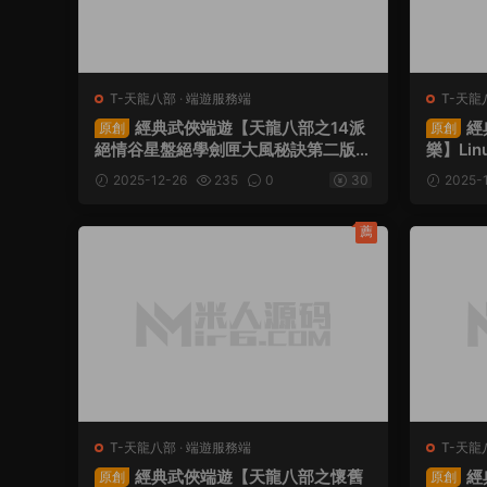
T-天龍八部
·
端遊服務端
T-天龍
經典武俠端遊【天龍八部之14派
經
原創
原創
絕情谷星盤絕學劍匣大風秘訣第二版】
樂】Li
Linux手工服務端+PC客戶端+GM工具
工具+
2025-12-26
235
0
30
2025-
+視頻架設教程
薦
T-天龍八部
·
端遊服務端
T-天龍
經典武俠端遊【天龍八部之懷舊
經
原創
原創