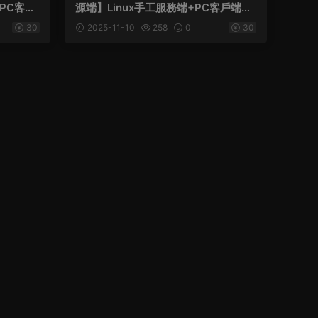
+PC客戶
源端】Linux手工服務端+PC客戶端+G
充值+視
M工具+網頁注冊+網頁充值+視頻架設
30
2025-11-10
258
0
30
教程