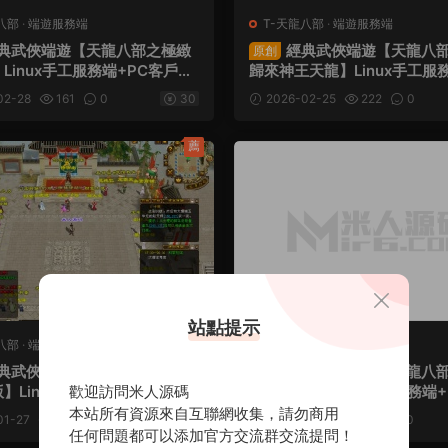
八部
·
端遊服務端
T-天龍八部
·
端遊服務端
典武俠端遊【天龍八部之極緻
經典武俠端遊【天龍八
原創
Linux手工服務端+PC客戶端
歸來神王天龍】Linux手工服
具+視頻架設教程
客戶端+GM工具+視頻架設教
02-28
161
0
30
2026-02-25
222
0
薦
站點提示
八部
·
端遊服務端
T-天龍八部
·
端遊服務端
典武俠端遊【天龍八部之11門
經典武俠端遊【天龍八
原創
】Linux手工服務端+PC客戶
歡迎訪問米人源碼
谷經典版】Linux手工服務端
工具+視頻架設教程
端+GM工具+視頻架設教程
本站所有資源來自互聯網收集，請勿商用
01-27
265
0
30
2026-01-25
163
0
任何問題都可以添加官方交流群交流提問！