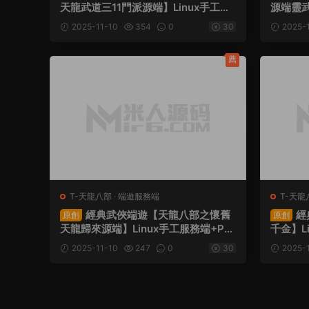
天龍武道三11門派源端】Linux手工服
源端靈武
務端+PC客戶端+GM工具+網頁注冊
端+GM
2025-11-10
354
0
30
2025-1
+網頁充值+視頻架設教程
頻架設
薦
T-天龍八部
·
端遊服務端
T-天龍
經典武俠端遊【天龍八部之懷舊
經
原創
原創
天龍歸來源端】Linux手工服務端+PC
千金】L
客戶端+GM工具+網頁注冊+網頁充值
M工具
2025-11-10
247
0
30
2025-
+視頻架設教程