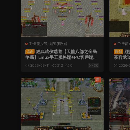
T-天龍八部
·
端遊服務端
T-天龍
經典武俠端遊【天龍八部之全民
經
原創
原創
争霸】Linux手工服務端+PC客戶端+G
慕容武道
M工具+視頻架設教程
PC客戶
2026-05-11
212
0
30
2026-
架設教
薦