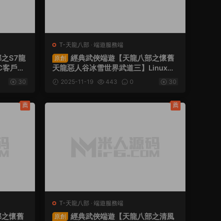
T-天龍八部
·
端遊服務端
之S7龍
經典武俠端遊【天龍八部之懷舊
原創
PC客戶端
天龍惡人谷冰雪世界武道三】Linux手
工服務端+PC客戶端+GM工具+視頻
30
2025-11-19
443
0
30
架設教程
薦
薦
T-天龍八部
·
端遊服務端
部之懷舊
經典武俠端遊【天龍八部之清風
原創