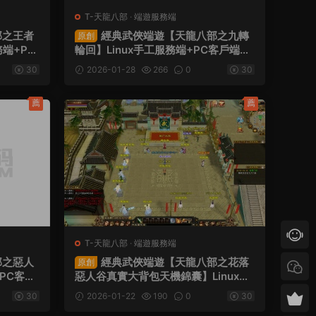
T-天龍八部
·
端遊服務端
部之王者
經典武俠端遊【天龍八部之九轉
原創
務端+PC
輪回】Linux手工服務端+PC客戶端+G
程
M工具+視頻架設教程
30
2026-01-28
266
0
30
薦
薦
T-天龍八部
·
端遊服務端
部之惡人
經典武俠端遊【天龍八部之花落
原創
+PC客戶
惡人谷真實大背包天機錦囊】Linux手
工服務端+PC客戶端+GM工具+視頻
30
2026-01-22
190
0
30
架設教程