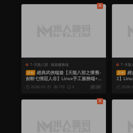
薦
T-天龍八部
·
端遊服務端
T-天龍
經典武俠端遊【天龍八部之懷舊-
經
原創
原創
劍斬七情惡人谷】Linux手工服務端+P
2】Li
C客戶端+GM工具+視頻架設教程
工具+
2026-01-21
170
0
30
2026-
薦