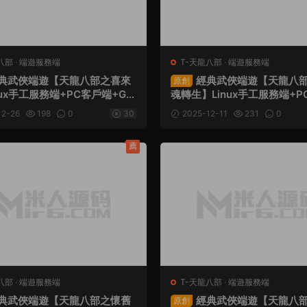
八部
·
端遊服務端
T-天龍八部
·
端遊服務端
典武俠端遊【天龍八部之喜來
經典武俠端遊【天龍八部
原創
nux手工服務端+PC客戶端+GM
魂轉生】Linux手工服務端+
視頻架設教程
+GM工具+視頻架設教程
12-26
198
0
30
2025-12-11
231
0
薦
八部
·
端遊服務端
T-天龍八部
·
端遊服務端
典武俠端遊【天龍八部之懷舊
經典武俠端遊【天龍八
原創