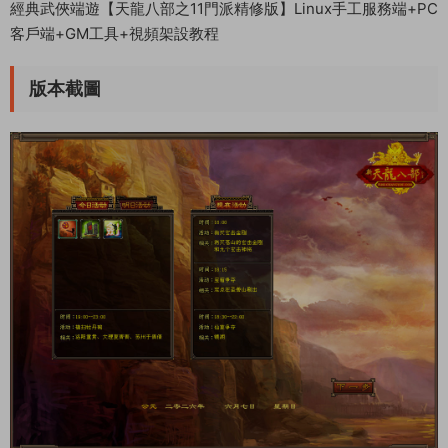
經典武俠端遊【天龍八部之11門派精修版】Linux手工服務端+PC
客戶端+GM工具+視頻架設教程
版本截圖