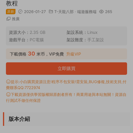
教程
原創
2026-01-27
T-天龍八部
·
端遊服務端
265
推廣
資源大小：
2.35 GB
架設系統：
Linux
遊戲平台：
PC電腦
架設難度：
手工架設
30
下載價格
米币，VIP免費
升級VIP
立即購買
提示:小白購買資源注意!程序不包安裝!需安裝,BUG修複,技術支持,付
費聯系QQ:7722974
下載資源僅供學習版權歸原創者所有！商業用途與本站無關！資源自
行測試不做任何保證
版本介紹