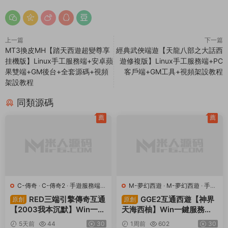
們。将會第一時間解決！
4.本站所有内容均由互聯網收集整理、網友上傳，僅供大家參
考、學習，不存在任何商業目的與商業用途。
5.本站提供的所有資源僅供參考學習使用，版權歸原著所有，禁
止下載本站資源參與商業和非法行爲，請在24小時之内自行删
除！
賞
0
0
GM工具
Linux手工端
PC客戶端
天龍八部榮耀版
經典武俠端遊
視頻架設教程
上一篇
下一篇
MT3換皮MH【踏天西遊超變尊享
經典武俠端遊【天龍八部之大話西
挂機版】Linux手工服務端+安卓蘋
遊修複版】Linux手工服務端+PC