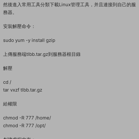
教程介紹
天龍八部端遊 《天龍八部之11門派精修版》 Linux 搭建教程
測試系統 CentOS 7.6
測試IP：192.168.2.166 （外網架設和局網架設方法一樣）
首先進入我們官網：MiR6.com 搜索《天龍八部之11門派精修
版》下載好服務端，我這裏已事先下載好了
然後進入常用工具分類下載Linux管理工具，并且連接到自己的服
務器。
安裝解壓命令：