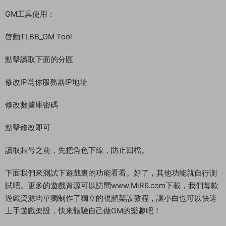
cd /home/tlbb
./stop.sh
到這裏，服務器裏的設置就全部完成了。
客戶端修改：替換：192.168.200.129 改爲你自己的服務器IP地
址
解壓好客戶端，我事先已經解壓好了。
運行登錄器：\客戶端\登錄器.exe
運行以後修改服務端地址爲服務器IP即可
第一次登陸遊戲，自動注冊賬号。
GM工具使用：
啓動TLBB_GM Tool
點擊讀取下面的分區