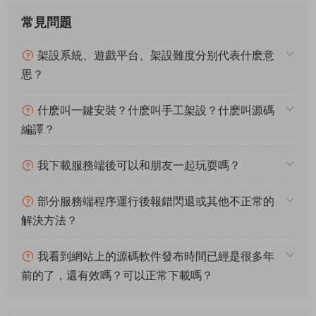
修改IP爲你服務器IP地址
修改數據庫密碼
點擊修改即可
讀取賬号之前，先把角色下線，防止回檔。
下面我們來測試下遊戲裏的功能看看。好了，其他功能就自行測
試吧。更多的遊戲資源可以訪問www.MiR6.com下載，我們每款
遊戲資源均單獨制作了獨立的視頻架設教程，讓小白也可以快速
上手遊戲架設，快來體驗自己做GM的樂趣吧！
常見問題
架設系統、遊戲平台、架設難度分别代表什麽意
思？