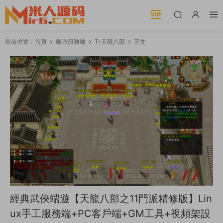
當前位置：
首頁
端遊服務端
T-天龍八部
正文
經典武俠端遊【天龍八部之11門派精修版】Lin
ux手工服務端+PC客戶端+GM工具+視頻架設