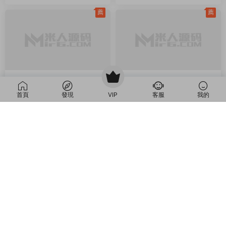
果雙端+GM後台+全套源碼+視頻
客戶端+GM工具+視頻架設教程
架設教程
同類源碼
薦
薦
首頁
發現
VIP
客服
我的
C-傳奇
·
C-傳奇2
·
手遊服務端
·
M-夢幻西遊
·
M-夢幻西遊
·
手遊
端遊服務端
服務端
·
端遊服務端
RED三端引擎傳奇互通
GGE2互通西遊【神界
原創
原創
【2003我本沉默】Win一鍵
天海西柚】Win一鍵服務端
服務端+安卓蘋果PC三端
+安卓蘋果PC三端+内置GM
5天前
44
30
1周前
602
30
+視頻架設教程
工具+全套源碼+視頻架設教
程
薦
薦