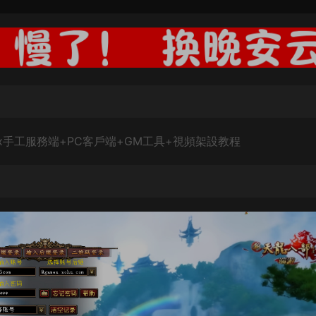
x手工服務端+PC客戶端+GM工具+視頻架設教程