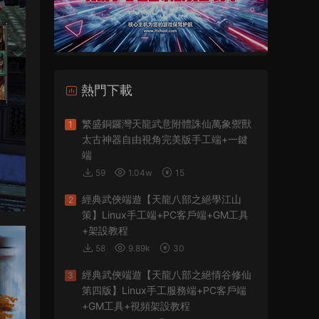
熱門下載
繁盛銅鑼灣天龍武意附體誅仙萬象禦獸
1
太古神器自由視角完美版手工端+一鍵
端
59
1.04w
15
經典武俠端遊【天龍八部之絕學江山
2
策】Linux手工端+PC客戶端+GM工具
+架設教程
58
9.89k
30
經典武俠端遊【天龍八部之絕情谷修仙
3
第四版】Linux手工服務端+PC客戶端
+GM工具+視頻架設教程