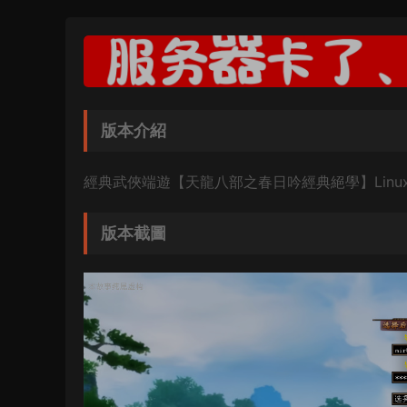
版本介紹
經典武俠端遊【天龍八部之春日吟經典絕學】Linu
版本截圖