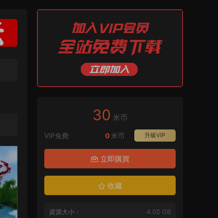
30
米币
VIP免費
0
米币
升級VIP
立即購買
收藏
資源大小：
4.02 GB