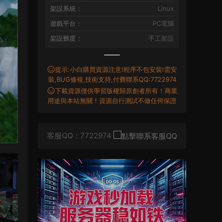
架設系統：
Linux
遊戲平台：
PC電腦
架設難度：
手工架設
提示:小白購買資源注意!程序不包安裝!需安
裝,BUG修複,技術支持,付費聯系QQ:7722974
下載資源僅供學習版權歸原創者所有！商業
用途與本站無關！資源自行測試不做任何保證
客服QQ：7722974