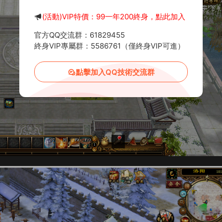
(活動)VIP特價：99一年200終身，點此加入
官方QQ交流群：61829455
終身VIP專屬群：5586761（僅終身VIP可進）
點擊加入QQ技術交流群