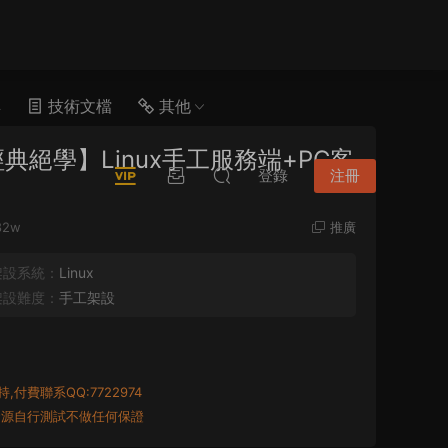
具
技術文檔
其他
絕學】Linux手工服務端+PC客
登錄
注冊
82w
推廣
架設系統：
Linux
架設難度：
手工架設
付費聯系QQ:7722974
資源自行測試不做任何保證