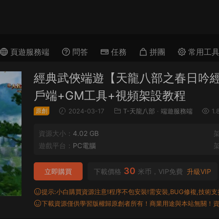
頁遊服務端
問答
任務
拼團
常用工
經典武俠端遊【天龍八部之春日吟經典
戶端+GM工具+視頻架設教程
原創
2024-03-17
T-天龍八部
·
端遊服務端
1.
資源大小：
4.02 GB
遊戲平台：
PC電腦
30
立即購買
下載價格
米币，VIP免費
升級VIP
提示:小白購買資源注意!程序不包安裝!需安裝,BUG修複,技術支持,
下載資源僅供學習版權歸原創者所有！商業用途與本站無關！