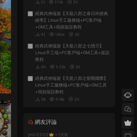
51
1.13k
30
經典武俠端遊【天龍八部之春日吟經典
4
絕學】Linux手工服務端+PC客戶端
+GM工具+視頻架設教程
41
1.82w
30
經典武俠端遊【天龍八部之七情刃】
5
Linux手工端+PC客戶端+GM工具+架設
教程
40
3.32k
30
經典武俠端遊【天龍八部之龍戰國際】
6
Linux手工服務端+PC客戶端+GM工具
+視頻架設教程
36
4.16k
30
網友評論
yhb123123
• 1天前