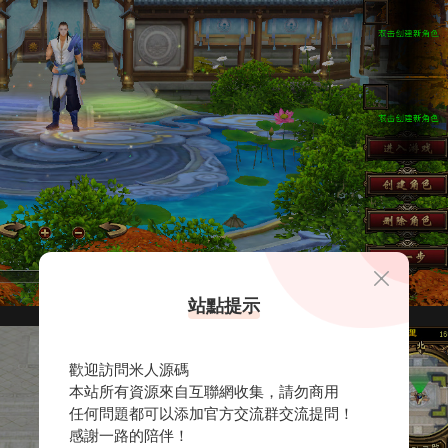
站點提示
歡迎訪問米人源碼
本站所有資源來自互聯網收集，請勿商用
任何問題都可以添加官方交流群交流提問！
感謝一路的陪伴！