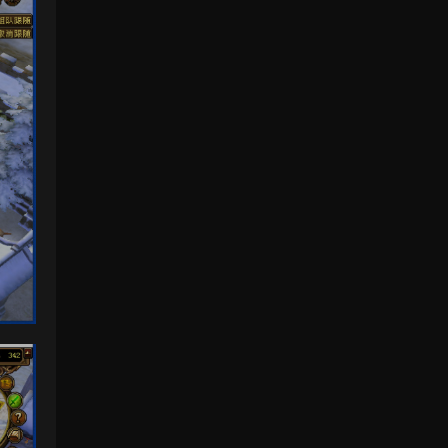
感謝分享，非常好玩。
來源：
三網H5小遊戲【非正常腦洞】Win一鍵服務
端+Linux手工服務端+視頻架設教程