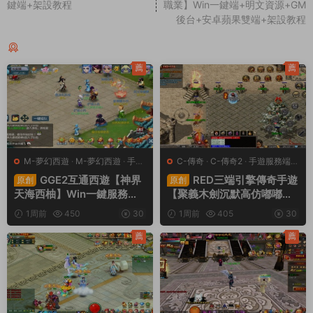
鍵端+架設教程
職業】Win一鍵端+明文資源+GM
後台+安卓蘋果雙端+架設教程
同類源碼
薦
薦
M-夢幻西遊
·
M-夢幻西遊
·
手遊
C-傳奇
·
C-傳奇2
·
手遊服務端
·
服務端
·
端遊服務端
端遊服務端
GGE2互通西遊【神界
RED三端引擎傳奇手遊
原創
原創
天海西柚】Win一鍵服務端
【聚義木劍沉默高仿嘟嘟沉
+安卓蘋果PC三端+内置GM
默】Win一鍵服務端+安卓蘋
1周前
450
30
1周前
405
30
工具+全套源碼+視頻架設教
果PC三端+視頻架設教程
程
薦
薦