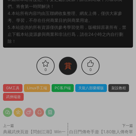
們。将會第一時間解決！
4.本站所有内容均由互聯網收集整理、網友上傳，僅供大家參
考、學習，不存在任何商業目的與商業用途。
5.本站提供的所有資源僅供參考學習使用，版權歸原著所有，禁
止下載本站資源參與商業和非法行爲，請在24小時之内自行删
除！
賞
0
0
GM工具
Linux手工端
PC客戶端
天龍八部榮耀版
架設教程
武俠端遊
上一篇
下一篇
典藏武俠頁遊【問劍江湖】Win一
白日門傳奇手遊【1.80散人傳奇單