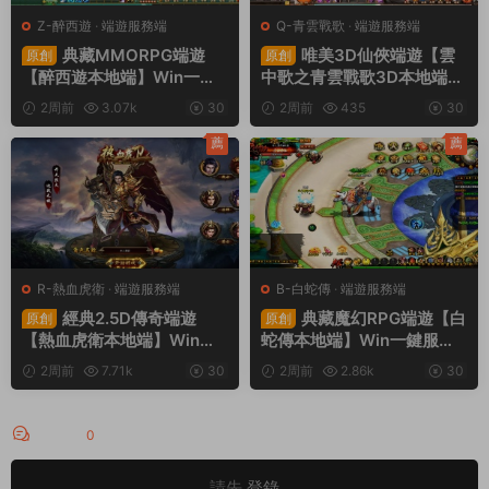
Z-醉西遊
·
端遊服務端
Q-青雲戰歌
·
端遊服務端
典藏MMORPG端遊
唯美3D仙俠端遊【雲
原創
原創
【醉西遊本地端】Win一鍵
中歌之青雲戰歌3D本地端】
服務端+PC客戶端+GM後台
Win一鍵服務端+PC客戶端+
2周前
3.07k
30
2周前
435
30
+視頻架設教程
GM工具+視頻架設教程
薦
薦
R-熱血虎衛
·
端遊服務端
B-白蛇傳
·
端遊服務端
經典2.5D傳奇端遊
典藏魔幻RPG端遊【白
原創
原創
【熱血虎衛本地端】Win一
蛇傳本地端】Win一鍵服務
鍵服務端+PC客戶端+視頻
端+PC客戶端+GM工具+視
2周前
7.71k
30
2周前
2.86k
30
架設教程
頻架設教程
評論
0
請先
登錄