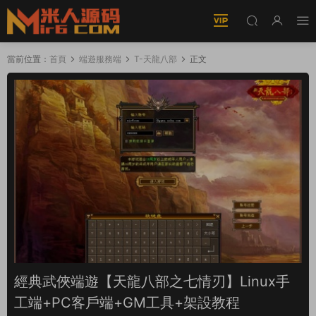
當前位置：
首頁
端遊服務端
T-天龍八部
正文
經典武俠端遊【天龍八部之七情刃】Linux手
工端+PC客戶端+GM工具+架設教程