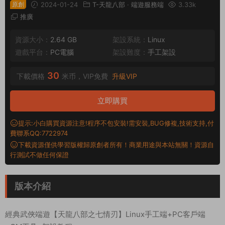
原創
2024-01-24
T-天龍八部
·
端遊服務端
3.33k
推廣
資源大小：
2.64 GB
架設系統：
Linux
遊戲平台：
PC電腦
架設難度：
手工架設
30
下載價格
米币，VIP免費
升級VIP
立即購買
提示:小白購買資源注意!程序不包安裝!需安裝,BUG修複,技術支持,付
費聯系QQ:7722974
下載資源僅供學習版權歸原創者所有！商業用途與本站無關！資源自
行測試不做任何保證
版本介紹
經典武俠端遊【天龍八部之七情刃】Linux手工端+PC客戶端