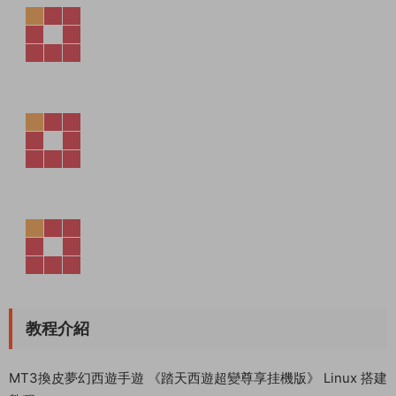
教程介紹
MT3換皮夢幻西遊手遊 《踏天西遊超變尊享挂機版》 Linux 搭建