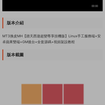
版本介紹
MT3換皮MH【踏天西遊超變尊享挂機版】Linux手工服務端+安
卓蘋果雙端+GM後台+全套源碼+視頻架設教程
版本截圖