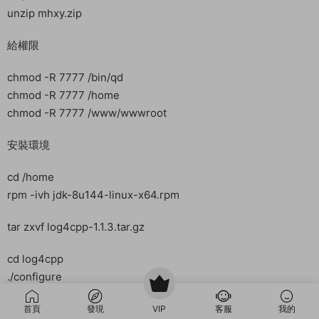
unzip mhxy.zip
給權限
chmod -R 7777 /bin/qd
chmod -R 7777 /home
chmod -R 7777 /www/wwwroot
安裝環境
cd /home
rpm -ivh jdk-8u144-linux-x64.rpm
tar zxvf log4cpp-1.1.3.tar.gz
cd log4cpp
./configure
make
首頁
發現
VIP
客服
我的