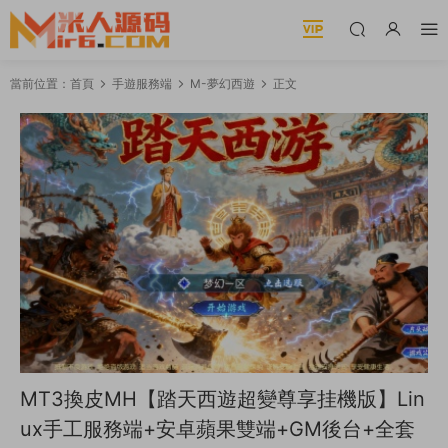
當前位置：
首頁
手遊服務端
M-夢幻西遊
正文
MT3換皮MH【踏天西遊超變尊享挂機版】Lin
ux手工服務端+安卓蘋果雙端+GM後台+全套