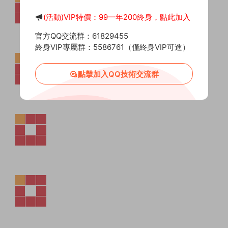
(活動)VIP特價：99一年200終身，點此加入
官方QQ交流群：61829455
終身VIP專屬群：5586761（僅終身VIP可進）
點擊加入QQ技術交流群