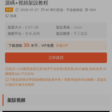
源碼+視頻架設教程
原創
2026-01-27
M-夢幻西遊
·
手遊服務端
964
推廣
資源大小：
6.63 GB
架設系統：
Linux
遊戲平台：
安卓,蘋果
架設難度：
手工架設
30
下載價格
米币，VIP免費
升級VIP
立即購買
提示:小白購買資源注意!程序不包安裝!需安裝,BUG修複,技術支持,付
費聯系QQ:7722974
下載資源僅供學習版權歸原創者所有！商業用途與本站無關！資源自
行測試不做任何保證
架設視頻