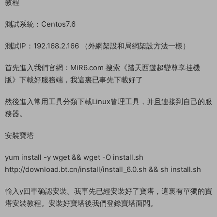
教程
測試系統：Centos7.6
測試IP：192.168.2.166 （外網架設和局網架設方法一樣）
首先進入我們官網：MiR6.com 搜索《踏天西遊超變尊享挂機
版》下載好服務端，我這裏已事先下載好了
然後進入常用工具分類下載Linux管理工具，并且連接到自己的服
務器。
安裝寶塔
yum install -y wget && wget -O install.sh
http://download.bt.cn/install/install_6.0.sh && sh install.sh
輸入y回車确認安裝。我事先已經安裝好了寶塔，這裏有單獨的寶
塔安裝教程。安裝好寶塔後我們登錄寶塔面闆。