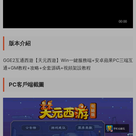
版本介紹
GGE2互通西遊【天元西遊】Win一鍵服務端+安卓蘋果PC三端互
通+GM教程+攻略+全套源碼+視頻架設教程
PC客戶端截圖