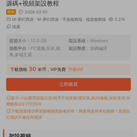
源碼+視頻架設教程
原創
2026-02-01
M-夢幻西遊
·
M-夢幻西遊
·
手遊服務端
·
端遊服務端
3.27k
推廣
資源大小：
10.0 GB
架設系統：
Windows
遊戲平台：
PC電腦,安卓,蘋
架設難度：
源碼編譯
果,多端互通
30
下載價格
米币，VIP免費
升級VIP
立即購買
提示:小白購買資源注意!程序不包安裝!需安裝,BUG修複,技術支持,付
費聯系QQ:7722974
下載資源僅供學習版權歸原創者所有！商業用途與本站無關！資源自
行測試不做任何保證
架設視頻