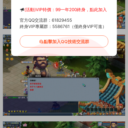
(活動)VIP特價：99一年200終身，點此加入
官方QQ交流群：61829455
終身VIP專屬群：5586761（僅終身VIP可進）
點擊加入QQ技術交流群