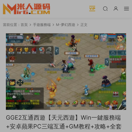
當前位置：
首頁
手遊服務端
M-夢幻西遊
正文
GGE2互通西遊【天元西遊】Win一鍵服務端
+安卓蘋果PC三端互通+GM教程+攻略+全套