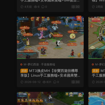
手工服務端+安卓蘋果雙端+GM後台
柚】Wi
+全套源碼+視頻架設教程
+内置G
4天前
6
0
30
2周前
程
薦
M-夢幻西遊
·
手遊服務端
M-夢
MT3換皮MH【珍寶西遊挂機尊
M
原創
原創
享版】Linux手工服務端+安卓蘋果雙
手工服
端+GM後台+全套源碼+視頻架設教程
+全套
2026-06-12
831
0
30
2026-