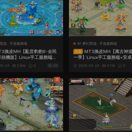
幻西遊
·
手遊服務端
M-夢幻西遊
·
手遊服務端
T3換皮MH【亂世豹豹6-全民
MT3換皮MH【萬古神
原創
挂機版】Linux手工服務端
一季】Linux手工服務端+安
果雙端+GM後台+全套源碼
端+GM後台+全套源碼+視頻
05-24
2.84k
0
30
2026-05-24
4.15k
0
架設教程
薦