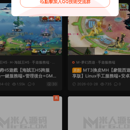
點擊加入QQ技術交流群
王H5
·
H-海賊王H5
·
手遊服務端
·
頁
M-夢幻西遊
·
手遊服務端
端
網H5遊戲【海賊王H5跨服
MT3換皮MH【豢龍西
原創
n一鍵服務端+管理後台+GM授
享版】Linux手工服務端+安
+安卓+全套源碼+視頻架設教程
端+GM後台+全套源碼+視頻
04-02
1.55k
0
30
2026-03-28
735
0
薦