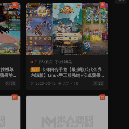
薦
薦
Z-最強戰兵
·
手遊服務端
遊挂機尊
卡牌回合手遊【最強戰兵代金券
原創
卓蘋果雙
内購版】Linux手工服務端+安卓蘋果
架設教程
雙端+管理後台+CDK授權後台+全套
30
2026-03-15
777
0
30
源碼+視頻架設教程
薦
薦