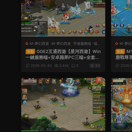
M-夢幻西遊
·
M-夢幻西遊
·
手遊服務端
·
端遊
M-夢
服務端
GGE2互通西遊【星河西遊】Win
M
原創
原創
一鍵服務端+安卓蘋果PC三端+全套源
塵戰尊享
碼+視頻架設教程
+安卓蘋
2026-05-30
2.44k
0
30
2026-
+視頻
薦