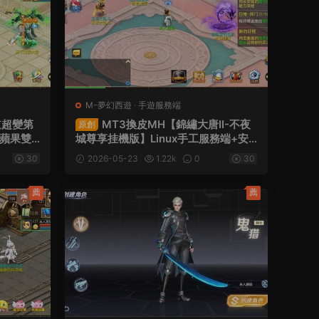
M-夢幻西遊
·
手遊服務端
道超變第
MT3換皮MH【錦繡大唐II-不夜
原創
卓蘋果雙
城尊享挂機版】Linux手工服務端+安
架設教程
卓蘋果雙端+GM後台+全套源碼+視頻
30
2026-05-23
1.22k
0
30
架設教程
薦
薦