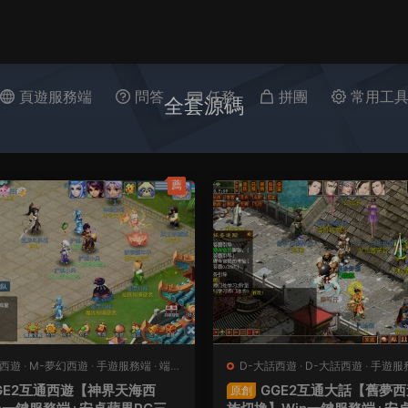
頁遊服務端
問答
任務
拼團
常用工
全套源碼
薦
幻西遊
·
M-夢幻西遊
·
手遊服務端
·
端遊
D-大話西遊
·
D-大話西遊
·
手遊服
服務端
GE2互通西遊【神界天海西
GGE2互通大話【舊夢西
原創