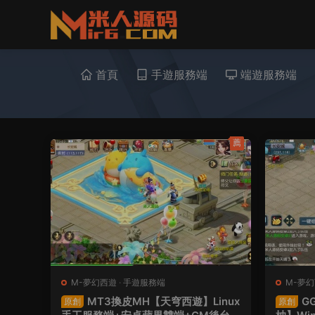
首頁
手遊服務端
端遊服務端
薦
M-夢幻西遊
·
手遊服務端
M-夢
服務端
MT3換皮MH【天穹西遊】Linux
G
原創
原創