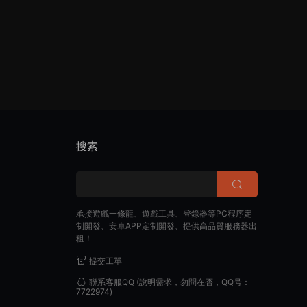
搜索
承接遊戲一條龍、遊戲工具、登錄器等PC程序定
制開發、安卓APP定制開發、提供高品質服務器出
租！
提交工單
聯系客服QQ
(說明需求，勿問在否，QQ号：
7722974)