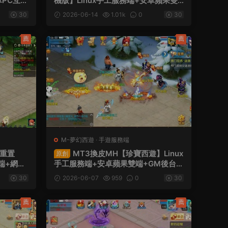
卓PC互通
機版】Linux手工服務端+安卓蘋果雙
碼+視頻
端+GM後台+全套源碼+視頻架設教程
30
2026-06-14
1.01k
0
30
薦
薦
M-夢幻西遊
·
手遊服務端
途重置
MT3換皮MH【珍寶西遊】Linux
原創
端+網關
手工服務端+安卓蘋果雙端+GM後台
設教程
+全套源碼+視頻架設教程
30
2026-06-07
959
0
30
薦
薦