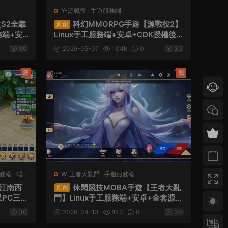
Y-源戰役
·
手遊服務端
S2全靠
科幻MMORPG手遊【源戰役2】
原創
務端+安
Linux手工服務端+安卓+CDK授權後台
碼+視頻
+全套源碼+視頻架設教程
30
2026-05-07
1.04k
0
30
薦
薦
務端
·
端遊
W-王者大亂鬥
·
手遊服務端
夢江南西
休閑競技MOBA手遊【王者大亂
原創
果PC三端
鬥】Linux手工服務端+安卓+全套源碼
程
+視頻架設教程
30
2026-04-13
843
0
30