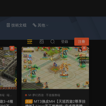
具
技術文檔
其他
登錄
注冊
薦
薦
務端
·
端遊
M-夢幻西遊
·
手遊服務端
遊3-4種
MT3換皮MH【天巡西遊2尊享挂
原創