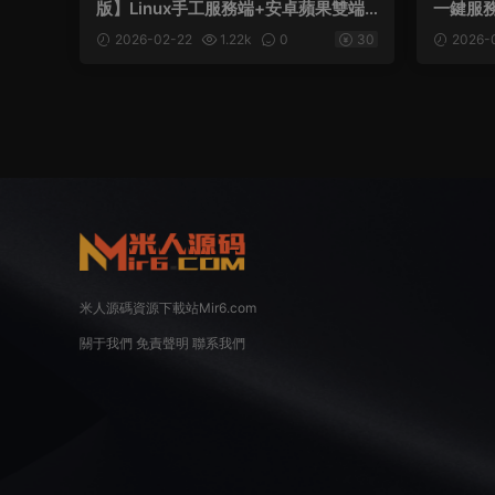
版】Linux手工服務端+安卓蘋果雙端+
一鍵服務
GM後台+全套源碼+視頻架設教程
M教程
2026-02-22
1.22k
0
30
2026-
米人源碼資源下載站Mir6.com
關于我們
免責聲明
聯系我們