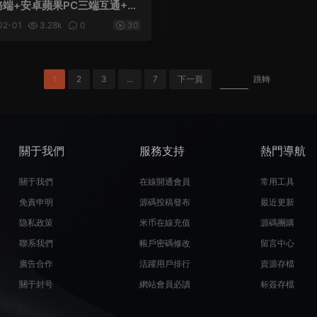
端+安卓蘋果PC三端互通+G
+攻略+全套源碼+視頻架設教程
02-01
3.28k
0
30
1
2
3
...
7
下一頁
跳轉
關于我們
服務支持
熱門導航
關于我們
在線開通會員
常用工具
免責申明
源碼投稿發布
最近更新
隐私政策
米币在線充值
源碼團購
聯系我們
帳戶密碼修改
留言中心
廣告合作
活躍用戶排行
資源存檔
關于封号
網站會員必讀
标簽存檔