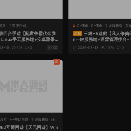
戰兵
·
手遊服務端
C-傳奇
·
C-傳奇
·
手遊服務端
·
頁
牌回合手遊【亂世争霸代金券
三網H5遊戲【凡人修仙傳
原創
Linux手工服務端+安卓蘋果
n一鍵服務端+運營管理後台+
理後台+CDK授權後台+全套
+全套源碼+視頻架設教程
03-15
698
0
30
2026-03-13
1.57k
0
視頻架設教程
薦
幻西遊
·
M-夢幻西遊
·
手遊服務端
·
端遊
GE2互通西遊【天元西遊】Win