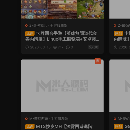
Z-最強戰兵
·
手遊服務端
Z-最強
卡牌回合手遊【英雄無間道代金
卡
原創
原創
券内購版】Linux手工服務端+安卓蘋
内購版】
果雙端+管理後台+CDK授權後台+全
雙端+管
2026-03-15
717
0
30
2026-
套源碼+視頻架設教程
源碼+
薦
M-夢幻西遊
·
手遊服務端
M-夢
服務端
MT3換皮MH【淩霄西遊進階
G
原創
原創