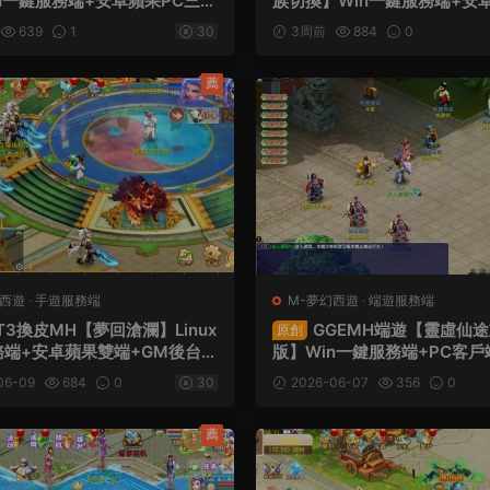
n一鍵服務端+安卓蘋果PC三端
族切換】Win一鍵服務端+安
M工具+全套源碼+視頻架設教
客戶端+内置GM工具+全套源
639
1
30
3周前
884
0
架設教程
薦
幻西遊
·
手遊服務端
M-夢幻西遊
·
端遊服務端
T3換皮MH【夢回滄瀾】Linux
GGEMH端遊【靈虛仙
原創
務端+安卓蘋果雙端+GM後台
版】Win一鍵服務端+PC客戶
源碼+視頻架設教程
+内置GM+全套源碼+視頻架
06-09
684
0
30
2026-06-07
356
0
薦