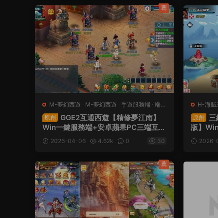
薦
M-夢幻西遊
·
M-夢幻西遊
·
手遊服務端
·
端遊
H-海賊
服務端
遊服務
GGE2互通西遊【精修夢江南】
三
原創
原創
Win一鍵服務端+安卓蘋果PC三端互通
版】Wi
+全套源碼+視頻架設教程
權後台
2026-04-06
4.62k
0
30
2026-
薦