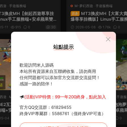
幻西遊
·
手遊服務端
M-夢幻西遊
·
手遊服務端
T3換皮MH【劍起西遊尊享挂
MT3換皮MH【大富大貴
原創
inux手工服務端+安卓蘋果雙
爆尊享挂機版】Linux手工服
後台+全套源碼+視頻架設教程
卓蘋果雙端+GM後台+全套源
05-11
915
0
30
2026-05-08
1.76k
0
架設教程
薦
站點提示
歡迎訪問米人源碼
本站所有資源來自互聯網收集，請勿商用
任何問題都可以添加官方交流群交流提問！
感謝一路的陪伴！
(活動)VIP特價：99一年200終身，點此加入
幻西遊
·
M-夢幻西遊
·
手遊服務端
·
端遊
M-夢幻西遊
·
M-夢幻西遊
·
手遊服
服務端
GE2互通西遊【筆繪西行】Win
GGE2互通西遊【泡泡
原創
官方QQ交流群：61829455
端+安卓蘋果PC三端+GM工
遊】Win一鍵服務端+安卓蘋
終身VIP專屬群：5586761（僅終身VIP可進）
套源碼+視頻架設教程
互通+全套源碼+視頻架設教
05-04
2.21k
0
30
2026-04-18
4.05w
0