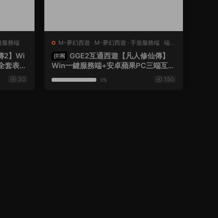
遊服務端
M-夢幻西遊
·
M-夢幻西遊
·
手遊服務端
·
端遊
服務端
2】Wi
GGE2互通西遊【凡人修仙傳】
拼團
全套表
Win一鍵服務端+安卓蘋果PC三端互通
+GM網頁後台+全套源碼+視頻架設教
30
150
0%
程