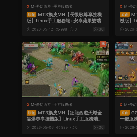
M-夢幻西遊
·
手遊服務端
M-夢
MT3換皮MH【長恨歌尊享挂機
M
原創
原創
版】Linux手工服務端+安卓蘋果雙端+
機版】L
GM後台+全套源碼+視頻架設教程
端+GM
2026-05-12
998
0
30
2026-
薦
M-夢幻西遊
·
手遊服務端
M-夢
服務端
MT3換皮MH【狂龍西遊天域全
G
原創
原創
靠爆尊享挂機版】Linux手工服務端
一鍵服務
+安卓蘋果雙端+GM後台+全套源碼
具+全
2026-05-06
889
0
30
2026-
+視頻架設教程