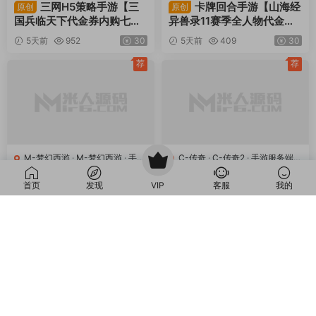
同类源码
荐
荐
S-三国兵临天下
·
S-三国兵临天
J-九州异兽录
·
手游服务端
下
·
手游服务端
·
页游服务端
三网H5策略手游【三
卡牌回合手游【山海经
原创
原创
国兵临天下代金券内购七合
异兽录11赛季全人物代金券
首页
发现
VIP
客服
我的
修复版】Linux手工服务端
内购版】Win一键服务端+授
5天前
952
30
5天前
409
30
+管理后台+GM授权后台
权GM后台+管理后台+热更
+简易安卓客户端+视频架设
修改工具+安卓+视频架设教
荐
荐
教程
程
M-梦幻西游
·
M-梦幻西游
·
手游
C-传奇
·
C-传奇2
·
手游服务端
·