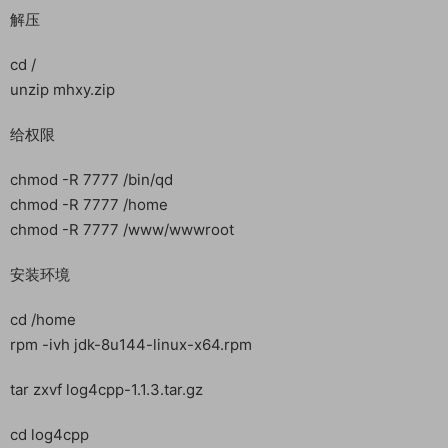
宝塔放行端口：10003,10980 （我们这里只是演示游戏搭建，就
开放全部1-65535端口了。）
PS:只单独开放游戏端口不关闭防火墙，有效解决被删库风险~!
上传服务端mhxy.zip到服务器的根目录 （服务端传输后，确保软
件都安装完毕后，在把PHP禁用函数删除后，在解压服务端。）
软件都安装完毕，并且把PHP禁用函数删除了，可以解压服务端
了。
解压
cd /
unzip mhxy.zip
给权限
chmod -R 7777 /bin/qd
chmod -R 7777 /home
chmod -R 7777 /www/wwwroot