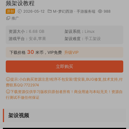
频架设教程
原创
2026-05-12
M-梦幻西游
·
手游服务端
988
推广
资源大小：
6.68 GB
架设系统：
Linux
游戏平台：
安卓,苹果
架设难度：
手工架设
30
下载价格
米币，VIP免费
升级VIP
立即购买
提示:小白购买资源注意!程序不包安装!需安装,BUG修复,技术支持,付
费联系QQ:7722974
下载资源仅供学习版权归原创者所有！商业用途与本站无关！资源自
行测试不做任何保证
架设视频