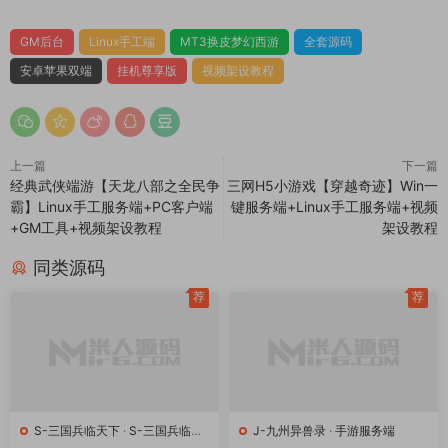
4.本站所有内容均由互联网收集整理、网友上传，仅供大家参
考、学习，不存在任何商业目的与商业用途。
5.本站提供的所有资源仅供参考学习使用，版权归原著所有，禁
止下载本站资源参与商业和非法行为，请在24小时之内自行删
除！
赏
0
0
GM后台
Linux手工端
MT3换皮梦幻西游
全套源码
安卓苹果双端
挂机尊享版
视频架设教程
上一篇
下一篇
经典武侠端游【天龙八部之全民争
三网H5小游戏【穿越奇迹】Win一
霸】Linux手工服务端+PC客户端
键服务端+Linux手工服务端+视频
+GM工具+视频架设教程
架设教程