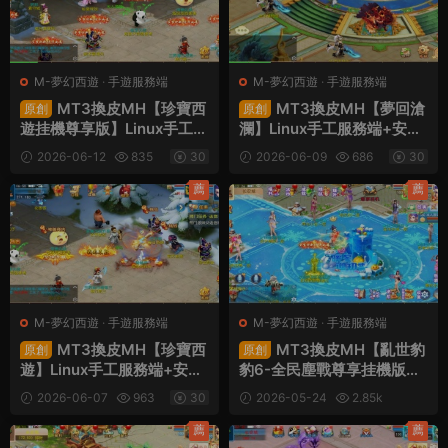
M-夢幻西遊
·
手遊服務端
M-夢幻西遊
·
手遊服務端
MT3換皮MH【珍寶西
MT3換皮MH【夢回滄
原創
原創
遊挂機尊享版】Linux手工服
瀾】Linux手工服務端+安卓
務端+安卓蘋果雙端+GM後
蘋果雙端+GM後台+全套源
2026-06-12
835
30
2026-06-09
686
30
台+全套源碼+視頻架設教程
碼+視頻架設教程
薦
薦
M-夢幻西遊
·
手遊服務端
M-夢幻西遊
·
手遊服務端
MT3換皮MH【珍寶西
MT3換皮MH【亂世豹
原創
原創
遊】Linux手工服務端+安卓
豹6-全民塵戰尊享挂機版】
蘋果雙端+GM後台+全套源
Linux手工服務端+安卓蘋果
2026-06-07
963
30
2026-05-24
2.85k
碼+視頻架設教程
雙端+GM後台+全套源碼
30
+視頻架設教程
薦
薦