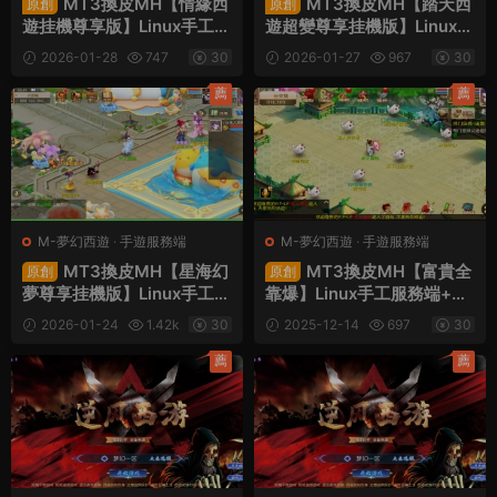
MT3換皮MH【情緣西
MT3換皮MH【踏天西
原創
原創
遊挂機尊享版】Linux手工服
遊超變尊享挂機版】Linux手
務端+安卓蘋果雙端+GM後
工服務端+安卓蘋果雙端+G
2026-01-28
747
30
2026-01-27
967
30
台+全套源碼+視頻架設教程
M後台+全套源碼+視頻架設
教程
薦
薦
M-夢幻西遊
·
手遊服務端
M-夢幻西遊
·
手遊服務端
MT3換皮MH【星海幻
MT3換皮MH【富貴全
原創
原創
夢尊享挂機版】Linux手工服
靠爆】Linux手工服務端+安
務端+安卓蘋果雙端+GM後
卓蘋果雙端+GM後台+全套
2026-01-24
1.42k
30
2025-12-14
697
30
台+全套源碼+視頻架設教程
源碼+視頻架設教程
薦
薦