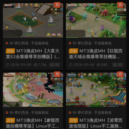
薦
薦
M-夢幻西遊
·
手遊服務端
M-夢幻西遊
·
手遊服務端
MT3換皮MH【大富大
MT3換皮MH【狂龍西
原創
原創
貴S2全靠爆尊享挂機版】Li
遊天域全靠爆尊享挂機版】L
nux手工服務端+安卓蘋果雙
inux手工服務端+安卓蘋果
2026-05-08
1.76k
30
2026-05-06
890
30
端+GM後台+全套源碼+視
雙端+GM後台+全套源碼
頻架設教程
+視頻架設教程
薦
薦
M-夢幻西遊
·
手遊服務端
M-夢幻西遊
·
手遊服務端
MT3換皮MH【豢龍西
MT3換皮MH【淩霄西
原創
原創
遊挂機尊享版】Linux手工服
遊進階版】Linux手工服務端