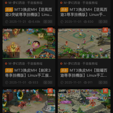
M-夢幻西遊
·
手遊服務端
M-夢幻西遊
·
手遊服務端
MT3換皮MH【逆風西
MT3換皮MH【逆風西
原創
原創
遊3突破尊享挂機版】Linux
遊3尊享挂機版】Linux手工
手工服務端+安卓蘋果雙端+
服務端+安卓+GM後台+視
2025-11-21
6.48k
30
2025-11-01
830
30
GM後台+全套源碼+視頻架
頻架設教程
設教程
薦
薦
M-夢幻西遊
·
手遊服務端
M-夢幻西遊
·
手遊服務端
MT3換皮MH【劍來3
MT3換皮MH【龍嘯西
原創
原創
尊享挂機版】Linux手工服務
遊尊享挂機版】Linux手工服
端+安卓蘋果雙端+GM後台
務端+安卓蘋果雙端+GM後
2025-11-01
933
30
2025-11-01
911
30
+全套源碼+視頻架設教程
台+全套源碼+視頻架設教程
薦
薦