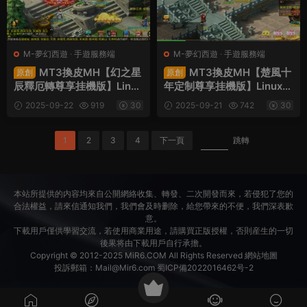
M-夢幻西遊
·
手遊服務端
M-夢幻西遊
·
手遊服務端
MT3換皮MH【幻之星
MT3換皮MH【楚風十
原創
原創
辰釋厄轉尊享挂機版】Linux
年定制尊享挂機版】Linux手
手工服務端+安卓蘋果雙端+
工服務端+安卓蘋果雙端+G
2025-09-22
919
30
2025-09-21
742
30
GM後台+全套源碼+視頻架
M後台+全套源碼+視頻架設
設教程
教程
1
2
3
4
下一頁
跳轉
本站所提供的内容均來自公開網絡收集、轉發、二次開發而來，若侵犯了您的
合法權益，請來信通知我們，我們會及時删除，給您帶來的不便，我們深表歉
意。
下載用戶僅供學習交流，若使用商業用途，請購買正版授權，否則産生的一切
後果将由下載用戶自行承擔。
Copyright © 2012-2025
MiR6.COM
All Rights Reserved
網站地圖
投訴郵箱：
Mail@Mir6.com
蜀ICP備2022016462号-2