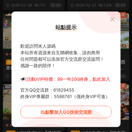
務端+安卓蘋果雙端+GM後
+安卓蘋果雙端+GM後台
2026-03-28
737
30
2026-02-22
1.22k
30
台+全套源碼+視頻架設教程
+全套源碼+視頻架設教程
薦
薦
站點提示
歡迎訪問米人源碼
本站所有資源來自互聯網收集，請勿商用
M-夢幻西遊
·
手遊服務端
M-夢幻西遊
·
手遊服務端
任何問題都可以添加官方交流群交流提問！
MT3換皮MH【斬神劍
MT3換皮MH【斬神西
原創
原創
感謝一路的陪伴！
來6突破尊享挂機版】Linux
遊3尊享挂機版】Linux手工
手工服務端+安卓蘋果雙端+
服務端+安卓蘋果雙端+GM
2026-01-28
812
30
2026-01-28
621
30
(活動)VIP特價：99一年200終身，點此加入
GM後台+全套源碼+視頻架
後台+全套源碼+視頻架設教
設教程
程
薦
薦
官方QQ交流群：61829455
終身VIP專屬群：5586761（僅終身VIP可進）
點擊加入QQ技術交流群
M-夢幻西遊
·
手遊服務端
M-夢幻西遊
·
手遊服務端