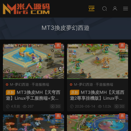
MT3換皮夢幻西遊
薦
薦
M-夢幻西遊
·
手遊服務端
M-夢幻西遊
·
手遊服務端
MT3換皮MH【天穹西
MT3換皮MH【天巡西
原創
原創
遊】Linux手工服務端+安卓
遊2尊享挂機版】Linux手工
蘋果雙端+GM後台+全套源
服務端+安卓蘋果雙端+GM
4天前
267
30
2026-06-14
1.02k
30
碼+視頻架設教程
後台+全套源碼+視頻架設教
程
薦
薦