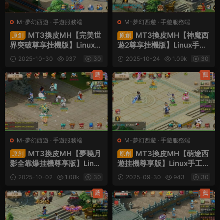
M-夢幻西遊
·
手遊服務端
M-夢幻西遊
·
手遊服務端
MT3換皮MH【完美世
MT3換皮MH【神魔西
原創
原創
界突破尊享挂機版】Linux手
遊2尊享挂機版】Linux手工
工服務端+安卓蘋果雙端+G
服務端+安卓蘋果雙端+GM
2025-10-30
937
30
2025-10-24
1.09k
30
M後台+全套源碼+視頻架設
後台+全套源碼+視頻架設教
教程
程
薦
薦
M-夢幻西遊
·
手遊服務端
M-夢幻西遊
·
手遊服務端
MT3換皮MH【夢曉月
MT3換皮MH【萌途西
原創
原創
影全靠爆挂機尊享版】Linux
遊挂機尊享版】Linux手工服
手工服務端+安卓蘋果雙端+
務端+安卓蘋果雙端+GM後
2025-10-02
1.08k
30
2025-09-30
943
30
GM後台+全套源碼+視頻架
台+全套源碼+視頻架設教程
設教程
薦
薦