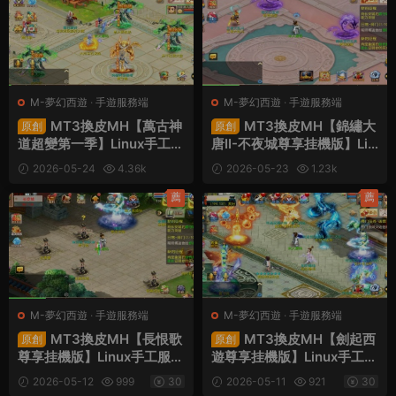
M-夢幻西遊
·
手遊服務端
M-夢幻西遊
·
手遊服務端
MT3換皮MH【萬古神
MT3換皮MH【錦繡大
原創
原創
道超變第一季】Linux手工服
唐II-不夜城尊享挂機版】Lin
務端+安卓蘋果雙端+GM後
ux手工服務端+安卓蘋果雙
2026-05-24
4.36k
2026-05-23
1.23k
台+全套源碼+視頻架設教程
端+GM後台+全套源碼+視
30
30
頻架設教程
薦
薦
M-夢幻西遊
·
手遊服務端
M-夢幻西遊
·
手遊服務端
MT3換皮MH【長恨歌
MT3換皮MH【劍起西
原創
原創
尊享挂機版】Linux手工服務
遊尊享挂機版】Linux手工服
端+安卓蘋果雙端+GM後台
務端+安卓蘋果雙端+GM後
2026-05-12
999
30
2026-05-11
921
30
+全套源碼+視頻架設教程
台+全套源碼+視頻架設教程