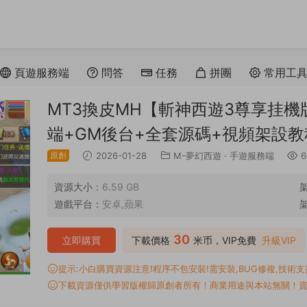
頁遊服務端
問答
任務
拼團
常用工
MT3換皮MH【斬神西遊3尊享挂機版
端+GM後台+全套源碼+視頻架設教
原創
2026-01-28
M-夢幻西遊
·
手遊服務端
6
資源大小：
6.59 GB
遊戲平台：
安卓,蘋果
30
立即購買
下載價格
米币，VIP免費
升級VIP
提示:小白購買資源注意!程序不包安裝!需安裝,BUG修複,技術支持,
下載資源僅供學習版權歸原創者所有！商業用途與本站無關！