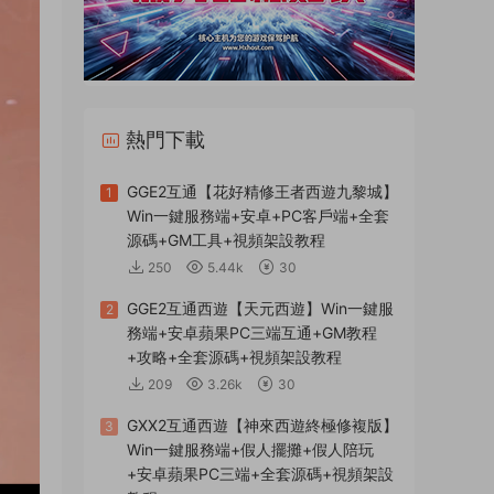
熱門下載
GGE2互通【花好精修王者西遊九黎城】
1
Win一鍵服務端+安卓+PC客戶端+全套
源碼+GM工具+視頻架設教程
250
5.44k
30
GGE2互通西遊【天元西遊】Win一鍵服
2
務端+安卓蘋果PC三端互通+GM教程
+攻略+全套源碼+視頻架設教程
209
3.26k
30
GXX2互通西遊【神來西遊終極修複版】
3
Win一鍵服務端+假人擺攤+假人陪玩
+安卓蘋果PC三端+全套源碼+視頻架設