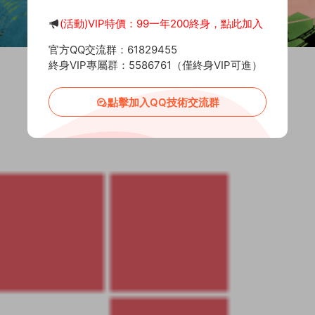
(活動)VIP特價：99一年200終身，點此加入
官方QQ交流群：61829455
終身VIP專屬群：5586761（僅終身VIP可進）
點擊加入QQ技術交流群