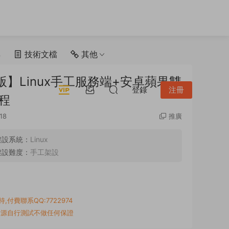
具
技術文檔
其他
】Linux手工服務端+安卓蘋果雙
登錄
注冊
程
18
推廣
架設系統：
Linux
架設難度：
手工架設
付費聯系QQ:7722974
資源自行測試不做任何保證