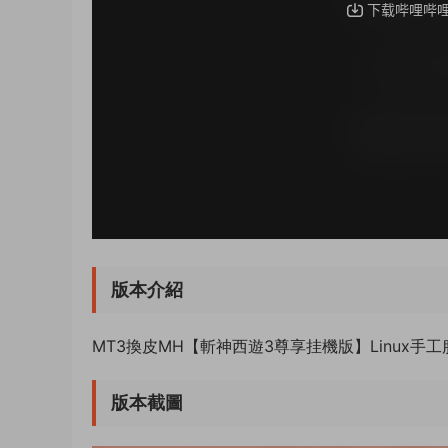
版本介紹
MT3換皮MH【斬神西遊3尊享挂機版】Linux
版本截圖