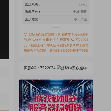
架設系統：
Linux
遊戲平台：
安卓,蘋果
架設難度：
手工架設
提示:小白購買資源注意!程序不包安裝!需安
裝,BUG修複,技術支持,付費聯系QQ:7722974
下載資源僅供學習版權歸原創者所有！商業
用途與本站無關！資源自行測試不做任何保證
客服QQ：7722974