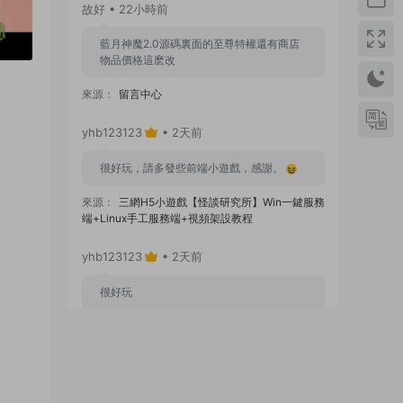
故好 • 22小時前
藍月神魔2.0源碼裏面的至尊特權還有商店
物品價格這麽改
來源：
留言中心
yhb123123
• 2天前
很好玩，請多發些前端小遊戲，感謝。
來源：
三網H5小遊戲【怪談研究所】Win一鍵服務
端+Linux手工服務端+視頻架設教程
yhb123123
• 2天前
很好玩
來源：
GGE2互通西遊【神界天海西柚】Win一鍵
服務端+安卓蘋果PC三端+内置GM工具+全套源碼
+視頻架設教程
yhb123123
• 6天前