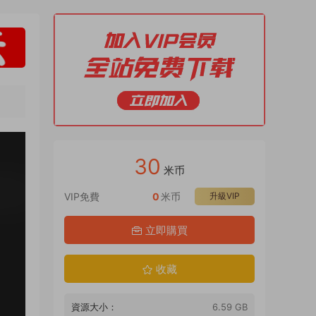
30
米币
VIP免費
0
米币
升級VIP
立即購買
收藏
資源大小：
6.59 GB