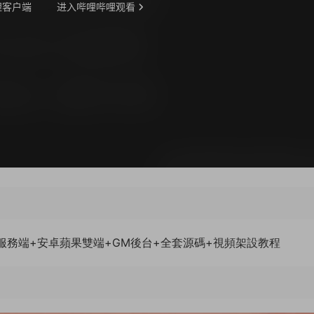
手工服務端+安卓蘋果雙端+GM後台+全套源碼+視頻架設教程