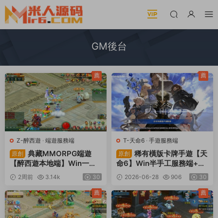
GM後台
薦
薦
Z-醉西遊
·
端遊服務端
T-天命6
·
手遊服務端
典藏MMORPG端遊
稀有橫版卡牌手遊【天
原創
原創
【醉西遊本地端】Win一鍵
命6】Win半手工服務端+安
服務端+PC客戶端+GM後台
卓+GM後台+解密工具+視
2周前
3.14k
30
2026-06-28
906
30
+視頻架設教程
頻架設教程
薦
薦