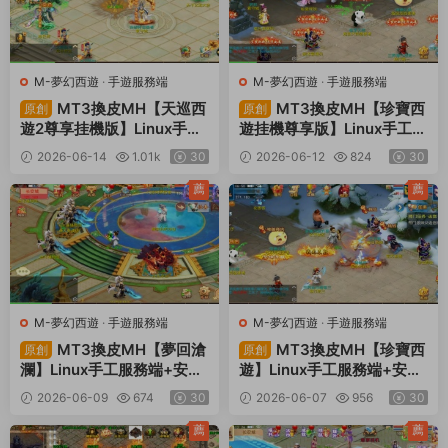
M-夢幻西遊
·
手遊服務端
M-夢幻西遊
·
手遊服務端
MT3換皮MH【天巡西
MT3換皮MH【珍寶西
原創
原創
遊2尊享挂機版】Linux手工
遊挂機尊享版】Linux手工服
服務端+安卓蘋果雙端+GM
務端+安卓蘋果雙端+GM後
2026-06-14
1.01k
30
2026-06-12
824
30
後台+全套源碼+視頻架設教
台+全套源碼+視頻架設教程
程
薦
薦
M-夢幻西遊
·
手遊服務端
M-夢幻西遊
·
手遊服務端
MT3換皮MH【夢回滄
MT3換皮MH【珍寶西
原創
原創
瀾】Linux手工服務端+安卓
遊】Linux手工服務端+安卓
蘋果雙端+GM後台+全套源
蘋果雙端+GM後台+全套源
2026-06-09
674
30
2026-06-07
956
30
碼+視頻架設教程
碼+視頻架設教程
薦
薦