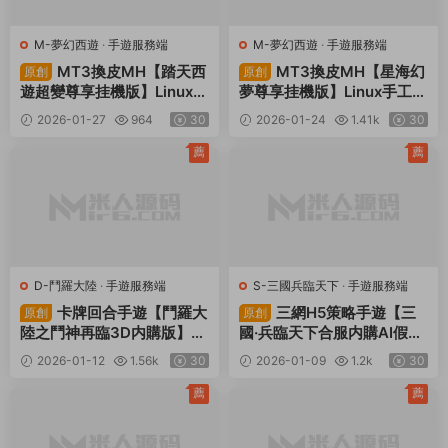
M-夢幻西遊
·
手遊服務端
M-夢幻西遊
·
手遊服務端
MT3換皮MH【踏天西
MT3換皮MH【星海幻
原創
原創
遊超變尊享挂機版】Linux手
夢尊享挂機版】Linux手工服
工服務端+安卓蘋果雙端+G
務端+安卓蘋果雙端+GM後
2026-01-27
964
30
2026-01-24
1.41k
30
M後台+全套源碼+視頻架設
台+全套源碼+視頻架設教程
教程
薦
薦
D-鬥羅大陸
·
手遊服務端
S-三國兵臨天下
·
手遊服務端
卡牌回合手遊【鬥羅大
三網H5策略手遊【三
原創
原創
陸之鬥神再臨3D内購版】W
國·兵臨天下合服内購AI假人
in一鍵服務端+安卓+GM後
版】Win一鍵服務端+管理後
2026-01-12
1.56k
30
2026-01-09
1.2k
30
台+視頻架設教程
台+GM後台+簡易安卓客戶
端+視頻架設教程
薦
薦