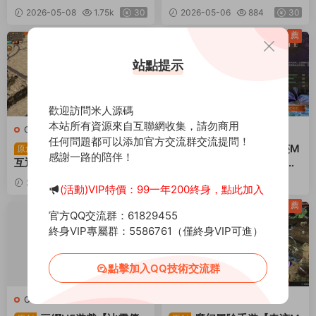
nux手工服務端+安卓蘋果雙
inux手工服務端+安卓蘋果
2026-05-08
1.75k
30
2026-05-06
884
30
端+GM後台+全套源碼+視
雙端+GM後台+全套源碼
頻架設教程
+視頻架設教程
薦
薦
站點提示
歡迎訪問米人源碼
本站所有資源來自互聯網收集，請勿商用
C-傳奇
·
C-傳奇
·
手遊服務端
·
Q-奇迹MU
·
手遊服務端
任何問題都可以添加官方交流群交流提問！
頁遊服務端
白鹭引擎三網H5傳奇
魔幻冒險手遊【奇迹M
原創
原創
感謝一路的陪伴！
互通【冰雪傳奇多區跨服
u-勇者大陸本地注冊版】最
版】Linux手工服務端+GM
新整理Ubuntu服務端+安卓
2026-04-17
1.53k
30
2026-04-13
1.84k
(活動)VIP特價：99一年200終身，點此加入
後台+視頻架設教程
蘋果雙端+GM後台+前後端
30
全套源碼+視頻架設教程
薦
薦
官方QQ交流群：61829455
終身VIP專屬群：5586761（僅終身VIP可進）
點擊加入QQ技術交流群
C-傳奇
·
C-傳奇
·
手遊服務端
·
Q-奇迹MU
·
手遊服務端
頁遊服務端