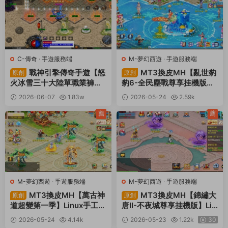
C-傳奇
·
手遊服務端
M-夢幻西遊
·
手遊服務端
戰神引擎傳奇手遊【怒
MT3換皮MH【亂世豹
原創
原創
火冰雪三十大陸單職業褲衩
豹6-全民塵戰尊享挂機版】
6.1免受權】Win一鍵服務端
Linux手工服務端+安卓蘋果
2026-06-07
1.83w
2026-05-24
2.59k
+安卓蘋果雙端+GM後台
雙端+GM後台+全套源碼
30
30
+視頻架設教程
+視頻架設教程
薦
薦
M-夢幻西遊
·
手遊服務端
M-夢幻西遊
·
手遊服務端
MT3換皮MH【萬古神
MT3換皮MH【錦繡大
原創
原創
道超變第一季】Linux手工服
唐II-不夜城尊享挂機版】Lin
務端+安卓蘋果雙端+GM後
ux手工服務端+安卓蘋果雙
2026-05-24
4.14k
2026-05-23
1.22k
30
台+全套源碼+視頻架設教程
端+GM後台+全套源碼+視