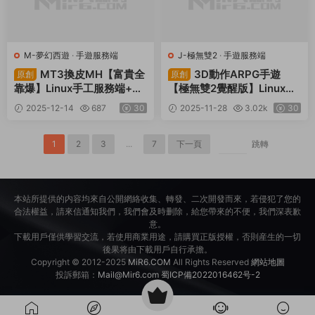
M-夢幻西遊
·
手遊服務端
J-極無雙2
·
手遊服務端
MT3換皮MH【富貴全
3D動作ARPG手遊
原創
原創
靠爆】Linux手工服務端+安
【極無雙2覺醒版】Linux手
卓蘋果雙端+GM後台+全套
工服務端+本地注冊+本地熱
2025-12-14
687
30
2025-11-28
3.02k
30
源碼+視頻架設教程
更+安卓+GM後台+CDK授
權後台+視頻架設教程
1
2
3
...
7
下一頁
跳轉
本站所提供的内容均來自公開網絡收集、轉發、二次開發而來，若侵犯了您的
合法權益，請來信通知我們，我們會及時删除，給您帶來的不便，我們深表歉
意。
下載用戶僅供學習交流，若使用商業用途，請購買正版授權，否則産生的一切
後果将由下載用戶自行承擔。
Copyright © 2012-2025
MiR6.COM
All Rights Reserved
網站地圖
投訴郵箱：
Mail@Mir6.com
蜀ICP備2022016462号-2