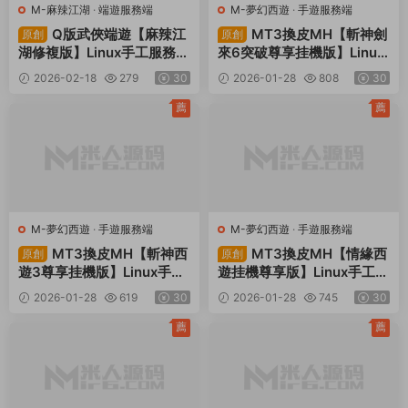
M-麻辣江湖
·
端遊服務端
M-夢幻西遊
·
手遊服務端
Q版武俠端遊【麻辣江
MT3換皮MH【斬神劍
原創
原創
湖修複版】Linux手工服務端
來6突破尊享挂機版】Linux
+PC客戶端+網頁注冊+GM
手工服務端+安卓蘋果雙端+
2026-02-18
279
30
2026-01-28
808
30
後台+視頻架設教程
GM後台+全套源碼+視頻架
設教程
薦
薦
M-夢幻西遊
·
手遊服務端
M-夢幻西遊
·
手遊服務端
MT3換皮MH【斬神西
MT3換皮MH【情緣西
原創
原創
遊3尊享挂機版】Linux手工
遊挂機尊享版】Linux手工服
服務端+安卓蘋果雙端+GM
務端+安卓蘋果雙端+GM後
2026-01-28
619
30
2026-01-28
745
30
後台+全套源碼+視頻架設教
台+全套源碼+視頻架設教程
程
薦
薦