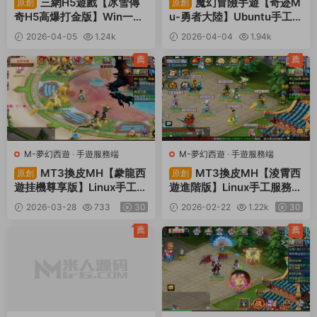
三網H5遊戲【冰雪傳
魔幻冒險手遊【奇迹M
原創
原創
奇H5高爆打金版】Win一鍵
u-勇者大陸】Ubuntu手工服
服務端+GM後台+視頻架設
務端+安卓+GM後台+用戶
2026-04-05
1.24k
2026-04-04
1.94k
教程
在線商城+平台币内充+前後
30
100
端全套源碼+客戶端源碼調
薦
薦
試教程+視頻架設教程
M-夢幻西遊
·
手遊服務端
M-夢幻西遊
·
手遊服務端
MT3換皮MH【豢龍西
MT3換皮MH【淩霄西
原創
原創
遊挂機尊享版】Linux手工服
遊進階版】Linux手工服務端
務端+安卓蘋果雙端+GM後
+安卓蘋果雙端+GM後台
2026-03-28
733
30
2026-02-22
1.22k
30
台+全套源碼+視頻架設教程
+全套源碼+視頻架設教程
薦
薦