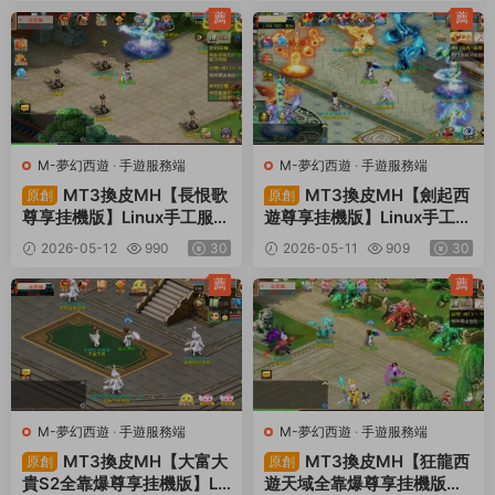
30
頻架設教程
薦
薦
M-夢幻西遊
·
手遊服務端
M-夢幻西遊
·
手遊服務端
MT3換皮MH【長恨歌
MT3換皮MH【劍起西
原創
原創
尊享挂機版】Linux手工服務
遊尊享挂機版】Linux手工服
端+安卓蘋果雙端+GM後台
務端+安卓蘋果雙端+GM後
2026-05-12
990
30
2026-05-11
909
30
+全套源碼+視頻架設教程
台+全套源碼+視頻架設教程
薦
薦
M-夢幻西遊
·
手遊服務端
M-夢幻西遊
·
手遊服務端
MT3換皮MH【大富大
MT3換皮MH【狂龍西
原創
原創
貴S2全靠爆尊享挂機版】Li
遊天域全靠爆尊享挂機版】L