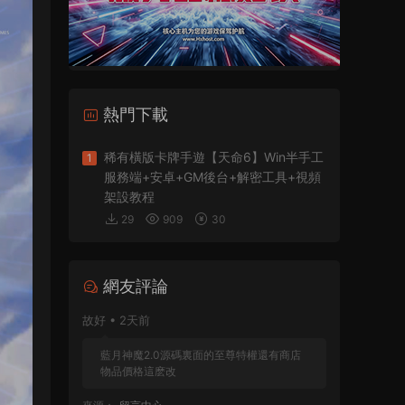
熱門下載
稀有橫版卡牌手遊【天命6】Win半手工
1
服務端+安卓+GM後台+解密工具+視頻
架設教程
29
909
30
網友評論
故好 • 2天前
藍月神魔2.0源碼裏面的至尊特權還有商店
物品價格這麽改