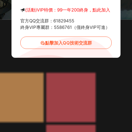
(活動)VIP特價：99一年200終身，點此加入
官方QQ交流群：61829455
終身VIP專屬群：5586761（僅終身VIP可進）
點擊加入QQ技術交流群