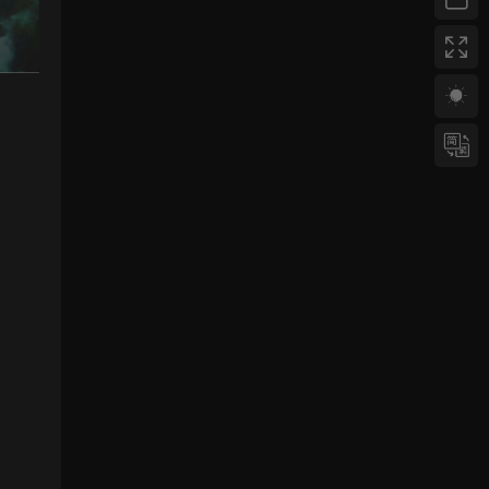
yhb123123
• 1周前
感謝分享，非常好玩。
來源：
三網H5小遊戲【非正常腦洞】Win一鍵服務
端+Linux手工服務端+視頻架設教程