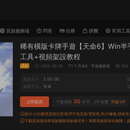
頁遊服務端
問答
任務
拼團
常用工
稀有橫版卡牌手遊【天命6】Win半
工具+視頻架設教程
原創
2026-06-28
T-天命6
·
手遊服務端
909
資源大小：
3.56 GB
遊戲平台：
安卓
30
立即購買
下載價格
米币，VIP免費
升級VIP
提示:小白購買資源注意!程序不包安裝!需安裝,BUG修複,技術支持,
下載資源僅供學習版權歸原創者所有！商業用途與本站無關！