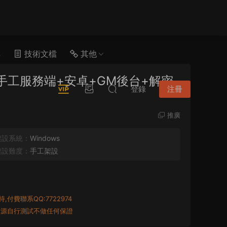
具
技術文檔
其他
手工服務端+安卓+GM後台+解密
登錄
注冊
推廣
架設系統：
Windows
架設難度：
手工架設
付費聯系QQ:7722974
資源自行測試不做任何保證