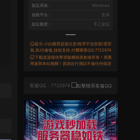
架設系統：
Windows
遊戲平台：
安卓
架設難度：
手工架設
提示:小白購買資源注意!程序不包安裝!需安
裝,BUG修複,技術支持,付費聯系QQ:7722974
下載資源僅供學習版權歸原創者所有！商業
用途與本站無關！資源自行測試不做任何保證
客服QQ：7722974