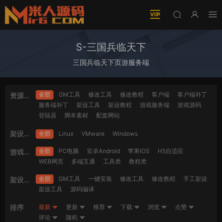
S-三国兵临天下
三国兵临天下页游服务端
全部
GM工具
修改工具
修改教程
客户端
客户端补丁
资源类
服务端补丁
架设工具
架设教程
游戏服务端
游戏源码
型
登陆器
脚本素材
配套网站
架设系
全部
Linux
VMware
Windows
统
全部
PC电脑
安卓Android
苹果IOS
H5自适应
游戏平
WEB网页
多端互通
工具类
教程类
台
全部
GM工具
一键安装
修改工具
修改教程
手工架设
架设难
架设工具
源码编译
度
排序
最新
更新
推荐
下载
浏览
点赞
评论
随机