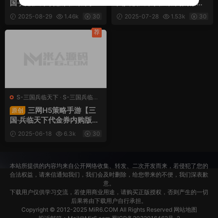
国·兵临天下合服代金券内购
国兵临天下代金券内购修复
版】Linux手工服务端+管理
版】Linux手工服务端+管理
2025-08-29
1.46k
30
2025-07-28
1.53k
30
后台+GM授权后台+简易安
后台+GM授权后台+简易安
卓客户端+视频架设教程
卓客户端+视频架设教程
荐
S-三国兵临天下
·
S-三国兵临天
下
·
手游服务端
·
页游服务端
三网H5策略手游【三
原创
国·兵临天下代金券内购版】
Linux手工服务端+管理后台
2025-06-18
6.3k
30
+简易安卓客户端+源码+视
频架设教程
本站所提供的内容均来自公开网络收集、转发、二次开发而来，若侵犯了您的
合法权益，请来信通知我们，我们会及时删除，给您带来的不便，我们深表歉
意。
下载用户仅供学习交流，若使用商业用途，请购买正版授权，否则产生的一切
后果将由下载用户自行承担。
Copyright © 2012-2025
MiR6.COM
All Rights Reserved
网站地图