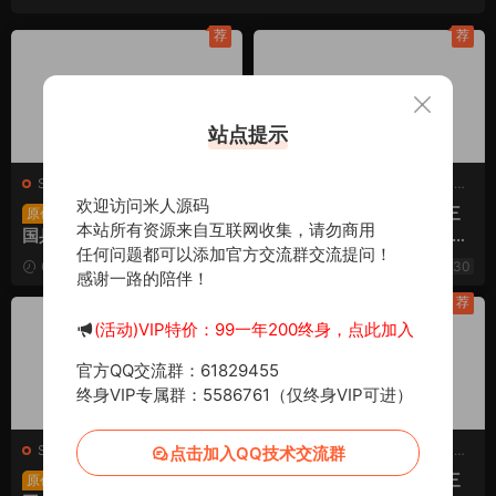
荐
荐
站点提示
S-三国兵临天下
·
S-三国兵临天
S-三国兵临天下
·
S-三国兵临天
下
·
手游服务端
欢迎访问米人源码
·
页游服务端
下
·
手游服务端
·
页游服务端
三网H5策略手游【三
三网H5策略手游【三
原创
原创
本站所有资源来自互联网收集，请勿商用
国兵临天下代金券内购七合
国·兵临天下代金券内购七合
任何问题都可以添加官方交流群交流提问！
修复版】Linux手工服务端
M8版】Linux手工服务端
6天前
969
30
2025-10-02
1.51k
30
感谢一路的陪伴！
+管理后台+GM授权后台
+管理后台+GM授权后台
+简易安卓客户端+视频架设
+简易安卓客户端+视频架设
荐
荐
教程
教程
(活动)VIP特价：99一年200终身，点此加入
官方QQ交流群：61829455
终身VIP专属群：5586761（仅终身VIP可进）
S-三国兵临天下
·
S-三国兵临天
S-三国兵临天下
·
S-三国兵临天
点击加入QQ技术交流群
下
·
手游服务端
·
页游服务端
下
·
手游服务端
·
页游服务端
三网H5策略手游【三
三网H5策略手游【三
原创
原创