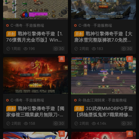
C-傳奇
·
手遊服務端
C-傳奇
·
手遊服務端
戰神引擎傳奇手遊【1.
戰神引擎傳奇手遊【大
原創
原創
76懷舊月光金币版】Win一
唐冰雪完整版褲衩7.0免授
鍵服務端+安卓蘋果雙端+G
權】Win一鍵服務端+GM授
1周前
196
30
2周前
183
30
M授權物品後台+視頻架設教
權後台+安卓蘋果雙端+視頻
程
架設教程
薦
薦
C-傳奇
·
手遊服務端
R-熱血江湖歸來
·
手遊服務端
戰神引擎傳奇手遊【獨
3D武俠MMORPG手遊
原創
原創
家修複三職業歲月無限刀-白
【焫桖槳弧鬼來7職業精修代
豬3.0】Win一鍵服務端+安
金券内購版】Linux手工服務
2周前
158
30
2周前
4.14k
30
卓蘋果雙端+GM授權後台
端+安卓蘋果雙端+CDK授權
+視頻架設教程
後台+視頻架設教程
薦
薦