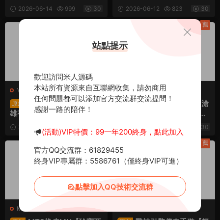
服務端+安卓蘋果雙端+GM
務端+安卓蘋果雙端+GM後
2026-06-14
999
30
2026-06-12
823
30
後台+全套源碼+視頻架設教
台+全套源碼+視頻架設教程
程
薦
薦
站點提示
歡迎訪問米人源碼
本站所有資源來自互聯網收集，請勿商用
Y-英雄沒有閃
·
手遊服務端
M-夢幻西遊
·
手遊服務端
任何問題都可以添加官方交流群交流提問！
放置RPG刷寶手遊【英
MT3換皮MH【夢回滄
原創
原創
感謝一路的陪伴！
雄有閃S1蝕夢之境三職業代
瀾】Linux手工服務端+安卓
金券内購修複版】Linux手工
蘋果雙端+GM後台+全套源
2026-06-12
1.18k
30
2026-06-09
671
30
(活動)VIP特價：99一年200終身，點此加入
服務端+本地注冊+運維後台
碼+視頻架設教程
+管理後台+代理後台+CDK
薦
薦
官方QQ交流群：61829455
授權後台+安卓蘋果雙端+視
終身VIP專屬群：5586761（僅終身VIP可進）
頻架設教程
點擊加入QQ技術交流群
M-夢幻西遊
·
手遊服務端
C-傳奇
·
手遊服務端