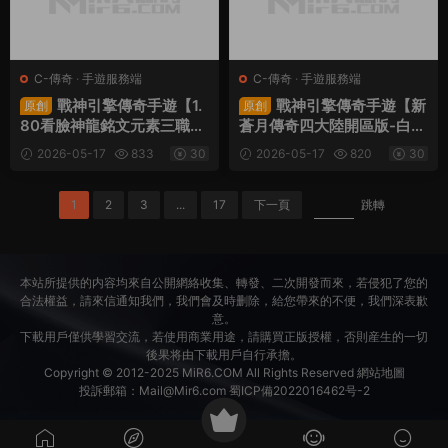
C-傳奇
·
手遊服務端
C-傳奇
·
手遊服務端
戰神引擎傳奇手遊【1.
戰神引擎傳奇手遊【新
原創
原創
80看臉神龍銘文元素三職
蒼月傳奇四大陸開區版-白豬
業-白豬7.2免授權】Win一
7.1免授權】Win一鍵服務端
2026-05-17
833
30
2026-05-17
820
30
鍵服務端+安卓蘋果雙端+G
+安卓蘋果雙端+GM授權後
M授權物品後台+視頻架設教
台+視頻架設教程
程
1
2
3
...
17
下一頁
跳轉
本站所提供的内容均來自公開網絡收集、轉發、二次開發而來，若侵犯了您的
合法權益，請來信通知我們，我們會及時删除，給您帶來的不便，我們深表歉
意。
下載用戶僅供學習交流，若使用商業用途，請購買正版授權，否則産生的一切
後果将由下載用戶自行承擔。
Copyright © 2012-2025
MiR6.COM
All Rights Reserved
網站地圖
投訴郵箱：
Mail@Mir6.com
蜀ICP備2022016462号-2