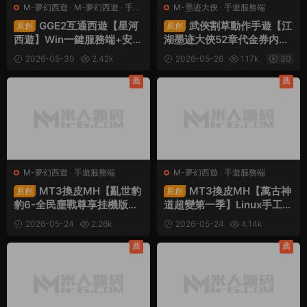
M-夢幻西遊
·
M-夢幻西遊
·
手遊
M-墨迹大俠
·
手遊服務端
服務端
·
端遊服務端
GGE2互通西遊【星河
武俠割草動作手遊【江
原創
原創
西遊】Win一鍵服務端+安卓
湖墨迹大俠52章代金券内購
蘋果PC三端+全套源碼+視
版】Linux手工服務端+本地
2026-05-30
2.42k
2026-05-26
1.17k
30
頻架設教程
注冊驗證+CDK授權後台+安
30
卓蘋果雙端+視頻架設教程
薦
薦
M-夢幻西遊
·
手遊服務端
M-夢幻西遊
·
手遊服務端
MT3換皮MH【亂世豹
MT3換皮MH【萬古神
原創
原創
豹6-全民塵戰尊享挂機版】
道超變第一季】Linux手工服
Linux手工服務端+安卓蘋果
務端+安卓蘋果雙端+GM後
2026-05-24
2.26k
2026-05-24
4.14k
雙端+GM後台+全套源碼
台+全套源碼+視頻架設教程
30
30
+視頻架設教程
薦
薦