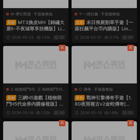
M-夢幻西遊
·
手遊服務端
Y-一路狂飙
·
手遊服務端
MT3換皮MH【錦繡大
末日喪屍割草手遊【一
原創
原創
唐II-不夜城尊享挂機版】Lin
蕗狂飆平台币内購版】Linux
ux手工服務端+安卓蘋果雙
手工服務端+網頁注冊+管理
2026-05-23
1.21k
30
2026-05-21
3.71k
30
端+GM後台+全套源碼+視
後台+代理後台+商城後台+
頻架設教程
CDK授權後台+安卓蘋果雙
薦
薦
端+視頻架設教程
Z-植物萌鬥H5
·
Z-植物萌鬥H5
·
C-傳奇
·
手遊服務端
手遊服務端
·
頁遊服務端
三網H5遊戲【植物萌
戰神引擎傳奇手遊【1.
原創
原創
鬥H5代金券内購修複版】Li
80夜雨複古v2金蛇傳奇[白
nux手工服務端+管理後台+
豬7免受權版]】Win一鍵服
2026-05-19
1.53k
30
2026-05-19
1.66k
30
CDK授權後台+安卓蘋果雙
務端+安卓蘋果雙端+GM授
端+視頻架設教程
權物品後台+視頻架設教程
薦
薦