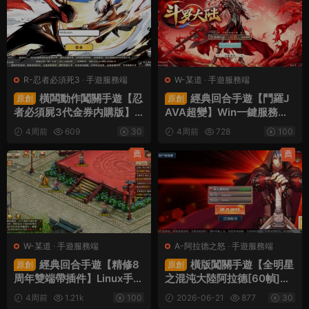
R-忍者必須死3
·
手遊服務端
W-某道
·
手遊服務端
橫闆動作闖關手遊【忍
經典回合手遊【鬥羅J
原創
原創
者必須屍3代金券内購版】Li
AVA超變】Win一鍵服務端
nux手工服務端+安卓蘋果雙
+安卓蘋果雙端+運營後台
4周前
609
30
4周前
728
100
端+前後端全套源碼+CDK授
+視頻架設教程
權後台+視頻架設教程
薦
薦
W-某道
·
手遊服務端
A-阿拉德之怒
·
手遊服務端
經典回合手遊【精修8
橫版闖關手遊【全明星
原創
原創
周年雙端帶插件】Linux手工
之混沌大陸阿拉德[60幀]】
服務端+插件+安卓蘋果雙端
Linux手工服務端+全套前後
4周前
1.21k
100
2026-06-21
877
30
+GM授權後台+視頻架設教
端源碼+WEB管理後台+GM