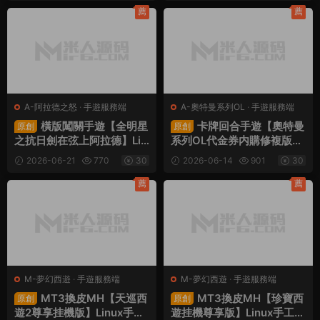
程
授權後台+安卓蘋果雙端+視
薦
薦
頻架設教程
A-阿拉德之怒
·
手遊服務端
A-奧特曼系列OL
·
手遊服務端
橫版闖關手遊【全明星
卡牌回合手遊【奧特曼
原創
原創
之抗日劍在弦上阿拉德】Lin
系列OL代金券内購修複版】
ux手工服務端+配套表+全功
Linux手工服務端+加解密工
2026-06-21
770
30
2026-06-14
901
30
能管理後台+GM授權後台
具+CDK授權後台+安卓蘋果
+安卓蘋果雙端+視頻架設教
雙端+視頻架設教程
薦
薦
程
M-夢幻西遊
·
手遊服務端
M-夢幻西遊
·
手遊服務端
MT3換皮MH【天巡西
MT3換皮MH【珍寶西
原創
原創
遊2尊享挂機版】Linux手工
遊挂機尊享版】Linux手工服