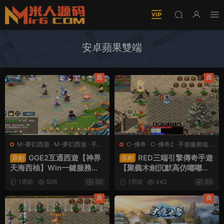
安卓蘋果雙端
薦
薦
M-夢幻西遊
·
M-夢幻西遊
·
手遊
C-傳奇
·
C-傳奇2
·
手遊服務端
·
服務端
·
端遊服務端
端遊服務端
GGE2互通西遊【神界
RED三端引擎傳奇手遊
原創
原創
天海西柚】Win一鍵服務端
【聚義木劍沉默高仿嘟嘟沉
+安卓蘋果PC三端+内置GM
默】Win一鍵服務端+安卓蘋
1周前
506
30
1周前
442
30
工具+全套源碼+視頻架設教
果PC三端+視頻架設教程
程
薦
薦