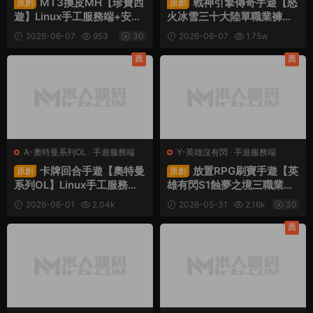
MT3換皮MH【珍寶西
戰神引擎傳奇手遊【怒
原創
原創
遊】Linux手工服務端+安卓
火冰雪三十大陸單職業褲衩
蘋果雙端+GM後台+全套源
6.1免受權】Win一鍵服務端
2026-06-07
953
30
2026-06-07
1.75w
碼+視頻架設教程
+安卓蘋果雙端+GM後台
30
+視頻架設教程
薦
薦
A-奧特曼系列OL
·
手遊服務端
Y-英雄沒有閃
·
手遊服務端
卡牌回合手遊【奧特曼
放置RPG刷寶手遊【英
原創
原創
系列OL】Linux手工服務端
雄有閃S1蝕夢之境三職業代
+加解密工具+CDK授權後台
金券内購版】Linux手工服務
2026-06-01
2.04k
2026-05-31
2.16k
30
+安卓蘋果雙端+視頻架設教
端+本地注冊+運維後台+管
30
程
理後台+代理後台+CDK授權
薦
後台+安卓蘋果雙端+視頻架
設教程