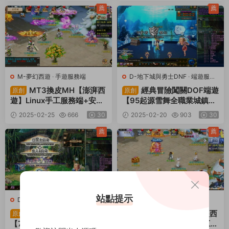
+視頻架設教程
薦
薦
M-夢幻西遊
·
手遊服務端
D-地下城與勇士DNF
·
端遊服務
端
MT3換皮MH【澎湃西
經典冒險闖關DOF端遊
原創
原創
遊】Linux手工服務端+安卓
【95起源雪舞全職業城鎮特
蘋果雙端+GM後台+全套源
效】最新整理版本pvf+客戶
2025-02-25
666
30
2025-02-20
903
30
碼+攻略+視頻架設教程
端+等級補丁+攻略+視頻架
設教程
薦
薦
站點提示
D-地下城與勇士DNF
·
端遊服務
M-夢幻西遊
·
手遊服務端
端
經典冒險闖關DOF端遊
MT3換皮MH【強盜西
原創
原創
【70神迹PRO版】最新整理
遊尊享挂機版】Linux手工服