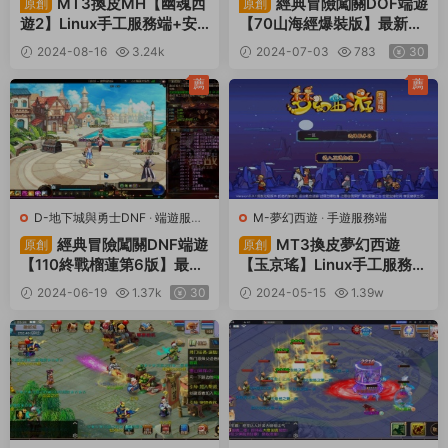
MT3換皮MH【幽魂西
經典冒險闖關DOF端遊
原創
原創
遊2】Linux手工服務端+安
【70山海經爆裝版】最新整
卓蘋果雙端+GM後台+全套
理版本學習pvf+客戶端+等
2024-08-16
3.24k
2024-07-03
783
30
源碼+攻略+視頻架設教程
級補丁+攻略+視頻架設教程
30
薦
薦
D-地下城與勇士DNF
·
端遊服務
M-夢幻西遊
·
手遊服務端
端
經典冒險闖關DNF端遊
MT3換皮夢幻西遊
原創
原創
【110終戰榴蓮第6版】最新
【玉京瑤】Linux手工服務端
整理版本pvf+客戶端+等級
+安卓蘋果雙端+GM後台
2024-06-19
1.37k
30
2024-05-15
1.39w
補丁+攻略+視頻架設教程
+攻略+視頻架設教程
30