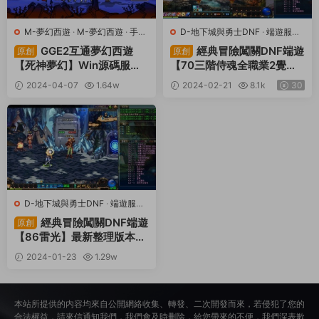
M-夢幻西遊
·
M-夢幻西遊
·
手遊
D-地下城與勇士DNF
·
端遊服務
服務端
·
端遊服務端
端
GGE2互通夢幻西遊
經典冒險闖關DNF端遊
原創
原創
【死神夢幻】Win源碼服務
【70三階侍魂全職業2覺女
端+安卓+PC客戶端+全套源
鬼三覺】最新整理版本pvf
2024-04-07
1.64w
2024-02-21
8.1k
30
碼+視頻架設教程+攻略
+客戶端+等級補丁+攻略
100
+架設教程
D-地下城與勇士DNF
·
端遊服務
端
經典冒險闖關DNF端遊
原創
【86雷光】最新整理版本pv
f+客戶端+等級補丁+攻略
2024-01-23
1.29w
+架設教程
30
本站所提供的内容均來自公開網絡收集、轉發、二次開發而來，若侵犯了您的
合法權益，請來信通知我們，我們會及時删除，給您帶來的不便，我們深表歉