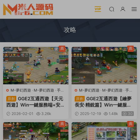
攻略
薦
薦
M-夢幻西遊
·
M-夢幻西遊
·
手遊
M-夢幻西遊
·
M-夢幻西遊
·
手遊
服務端
·
端遊服務端
服務端
·
端遊服務端
GGE2互通西遊【天元
GGE2互通西遊【繪夢
原創
原創
西遊】Win一鍵服務端+安卓
長安·精銳篇】Win一鍵服務
蘋果PC三端互通+GM教程
端+安卓PC雙端互通+攻略
2026-02-01
3.26k
2025-12-19
1.48k
30
+攻略+全套源碼+視頻架設
+内置GM工具+全套源碼
30
教程
+視頻架設教程
薦
薦