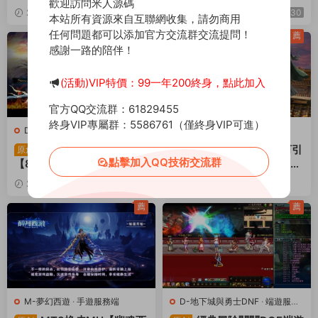
歡迎訪問米人源碼
版本pvf+客戶端+等級補丁
務端+安卓蘋果雙端+代理後
2025-02-19
1.04k
30
2024-11-24
881
30
本站所有資源來自互聯網收集，請勿商用
+攻略+視頻架設教程
台+全套源碼+攻略+視頻架
任何問題都可以添加官方交流群交流提問！
設教程
薦
薦
感謝一路的陪伴！
(活動)VIP特價：99一年200終身，點此加入
官方QQ交流群：61829455
終身VIP專屬群：5586761（僅終身VIP可進）
D-地下城與勇士DNF
·
端遊服務
C-傳奇世界
·
端遊服務端
端
經典冒險闖關DOF端遊
傳奇世界端遊【星河引
原創
原創
點擊加入QQ技術交流群
【86時間歸墟】最新整理版
擎-界域傳說】Win一鍵服務
本pvf+客戶端+等級補丁+攻
端+彩虹登陸器+攻略+客戶
2024-11-05
924
30
2024-09-24
2.06k
略+視頻架設教程
端+視頻架設教程
30
薦
薦
M-夢幻西遊
·
手遊服務端
D-地下城與勇士DNF
·
端遊服務
端