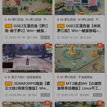
M-夢幻西遊
·
M-夢幻西遊
·
手遊
M-夢幻西遊
·
M-夢幻西遊
·
手遊
服務端
·
端遊服務端
服務端
·
端遊服務端
GGE2互通西遊【夢江
GGE2互通西遊【神來
原創
原創
南-錘子夢2】Win一鍵服務
夢江南】Win一鍵服務端+安
端+安卓蘋果PC三端+攻略
卓蘋果PC三端+全套源碼
2025-12-18
1.55k
30
2025-10-23
2.32k
+全套源碼+視頻架設教程
+攻略+視頻架設教程
30
薦
薦
B-霸王大陸2
·
端遊服務端
M-夢幻西遊
·
手遊服務端
3DMMORPG端遊【霸
MT3換皮MH【白嫖西
原創
原創
王大陸2商業完整版】Win一
遊尊享挂機版】Linux手工服
鍵服務端+PC客戶端+加解
務端+安卓蘋果雙端+攻略+
2025-06-24
552
30
2025-05-27
958
30
密工具+GM工具+攻略+視
GM後台+全套源碼+視頻架
頻架設教程
設教程
薦
薦