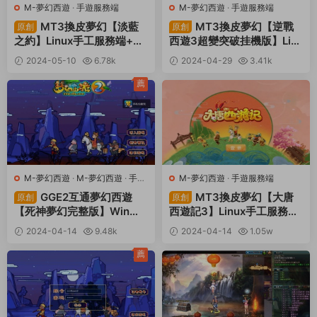
M-夢幻西遊
·
手遊服務端
M-夢幻西遊
·
手遊服務端
MT3換皮夢幻【淡藍
MT3換皮夢幻【逆戰
原創
原創
之約】Linux手工服務端+安
西遊3超變突破挂機版】Lin
卓蘋果雙端+GM後台+全套
ux手工服務端+全套源碼+攻
2024-05-10
6.78k
2024-04-29
3.41k
源碼+攻略+視頻架設教程
略+管理後台+GM後台+安
30
30
卓蘋果雙端+視頻架設教程
薦
M-夢幻西遊
·
M-夢幻西遊
·
手遊
M-夢幻西遊
·
手遊服務端
服務端
·
端遊服務端
GGE2互通夢幻西遊
MT3換皮夢幻【大唐
原創
原創
【死神夢幻完整版】Win一
西遊記3】Linux手工服務端
鍵服務端+安卓+PC客戶端
+安卓蘋果雙端+GM後台
2024-04-14
9.48k
2024-04-14
1.05w
+全套源碼+攻略+視頻架設
+視頻架設教程+全套源碼
30
30
教程
+攻略
薦