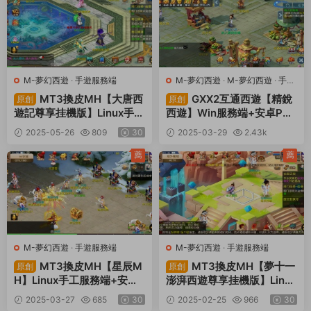
M-夢幻西遊
·
手遊服務端
M-夢幻西遊
·
M-夢幻西遊
·
手遊
服務端
·
端遊服務端
MT3換皮MH【大唐西
GXX2互通西遊【精銳
原創
原創
遊記尊享挂機版】Linux手工
西遊】Win服務端+安卓PC
服務端+安卓蘋果雙端+攻略
雙端+全套源碼+GM工具
2025-05-26
809
30
2025-03-29
2.43k
+GM後台+全套源碼+視頻
+攻略+視頻架設教程
30
架設教程
薦
薦
M-夢幻西遊
·
手遊服務端
M-夢幻西遊
·
手遊服務端
MT3換皮MH【星辰M
MT3換皮MH【夢十一
原創
原創
H】Linux手工服務端+安卓
澎湃西遊尊享挂機版】Linux
蘋果雙端+GM後台+全套源
手工服務端+安卓蘋果雙端+
2025-03-27
685
30
2025-02-25
966
30
碼+攻略+視頻架設教程
GM後台+全套源碼+攻略