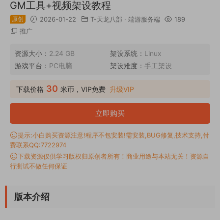
GM工具+视频架设教程
原创
2026-01-22
T-天龙八部
·
端游服务端
189
推广
资源大小：
2.24 GB
架设系统：
Linux
游戏平台：
PC电脑
架设难度：
手工架设
30
下载价格
米币，VIP免费
升级VIP
立即购买
提示:小白购买资源注意!程序不包安装!需安装,BUG修复,技术支持,付
费联系QQ:7722974
下载资源仅供学习版权归原创者所有！商业用途与本站无关！资源自
行测试不做任何保证
版本介绍