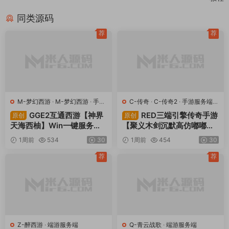
上一篇
下一篇
三网H5小游戏【模拟游戏公司】
MT3换皮MH【星海幻梦尊享挂机
Win一键服务端+Linux手工服务端
版】Linux手工服务端+安卓苹果双
+视频架设教程
端+GM后台+全套源码+视频架设
教程
同类源码
荐
荐
M-梦幻西游
·
M-梦幻西游
·
手游
C-传奇
·
C-传奇2
·
手游服务端
·
服务端
·
端游服务端
端游服务端
GGE2互通西游【神界
RED三端引擎传奇手游
原创
原创
天海西柚】Win一键服务端
【聚义木剑沉默高仿嘟嘟沉
+安卓苹果PC三端+内置GM
默】Win一键服务端+安卓苹
1周前
534
30
1周前
454
30
工具+全套源码+视频架设教
果PC三端+视频架设教程