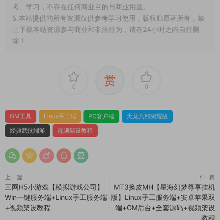
和对其真实性负责。
2.若您需要商业运营或用于其他商业活动，请您购买正版授权并
合法使用。
3.如果本站有侵犯、不妥之处的资源，请在网站最下方联系我
们。将会第一时间解决！
4.本站所有内容均由互联网收集整理、网友上传，仅供大家参
考、学习，不存在任何商业目的与商业用途。
5.本站提供的所有资源仅供参考学习使用，版权归原著所有，禁
止下载本站资源参与商业和非法行为，请在24小时之内自行删
除！
赏
0
0
GM工具
Linux手工端
PC客户端
天龙八部荣耀版
经典武侠端游
视频架设教程