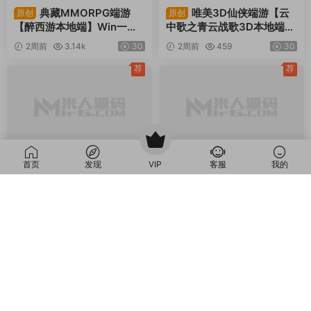
程
荐
荐
Z-醉西游
·
端游服务端
Q-青云战歌
·
端游服务端
典藏MMORPG端游
唯美3D仙侠端游【云
原创
原创
【醉西游本地端】Win一键
中歌之青云战歌3D本地端】
服务端+PC客户端+GM后台
Win一键服务端+PC客户端+
2周前
3.14k
30
2周前
459
30
+视频架设教程
GM工具+视频架设教程
首页
发现
VIP
客服
我的
荐
荐
R-热血虎卫
·
端游服务端
B-白蛇传
·
端游服务端
经典2.5D传奇端游
典藏魔幻RPG端游【白
原创
原创
【热血虎卫本地端】Win一
蛇传本地端】Win一键服务
键服务端+PC客户端+视频
端+PC客户端+GM工具+视