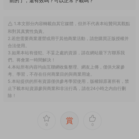
前的了，還有效嗎？可以正常下載嗎？
1.本文部分内容轉載自其它媒體，但并不代表本站贊同其觀點
和對其真實性負責。
2.若您需要商業運營或用于其他商業活動，請您購買正版授權并
合法使用。
3.如果本站有侵犯、不妥之處的資源，請在網站最下方聯系我
們。将會第一時間解決！
4.本站所有内容均由互聯網收集整理、網友上傳，僅供大家參
考、學習，不存在任何商業目的與商業用途。
5.本站提供的所有資源僅供參考學習使用，版權歸原著所有，禁
止下載本站資源參與商業和非法行爲，請在24小時之内自行删
除！
賞
0
0