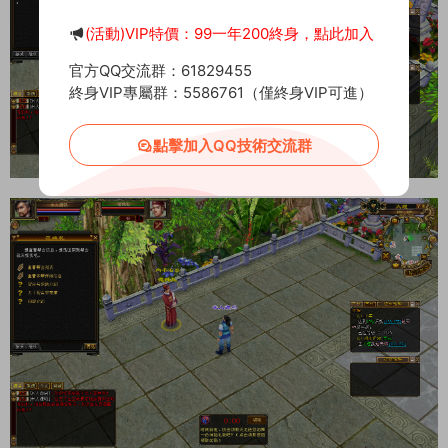
(活動)VIP特價：99一年200終身，點此加入
官方QQ交流群：61829455
終身VIP專屬群：5586761（僅終身VIP可進）
點擊加入QQ技術交流群