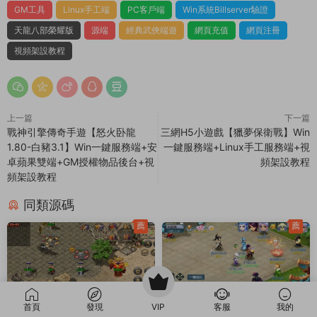
GM工具
Linux手工端
PC客戶端
Win系統Billserver驗證
天龍八部榮耀版
源端
經典武俠端遊
網頁充值
網頁注冊
視頻架設教程
上一篇
下一篇
戰神引擎傳奇手遊【怒火卧龍
三網H5小遊戲【獵夢保衛戰】Win
1.80-白豬3.1】Win一鍵服務端+安
一鍵服務端+Linux手工服務端+視
卓蘋果雙端+GM授權物品後台+視
頻架設教程
頻架設教程
同類源碼
薦
薦
首頁
發現
VIP
客服
我的