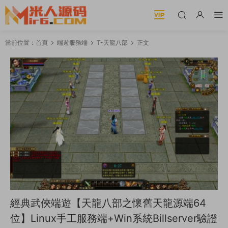
當前位置：
首頁
端遊服務端
T-天龍八部
正文
經典武俠端遊【天龍八部之懷舊天龍源端64
位】Linux手工服務端+Win系統Billserver驗證