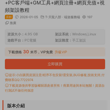
+PC客戶端+GM工具+網頁注冊+網頁充值+視
頻架設教程
原創
2026-01-05
T-天龍八部
·
端遊服務端
197
推廣
資源大小：
4.95 GB
架設系統：
Windows,Linux
遊戲平台：
PC電腦
架設難度：
手工架設
30
下載價格
米币，VIP免費
升級VIP
立即購買
提示:小白購買資源注意!程序不包安裝!需安裝,BUG修複,技術支持,付
費聯系QQ:7722974
下載資源僅供學習版權歸原創者所有！商業用途與本站無關！資源自
行測試不做任何保證
版本介紹