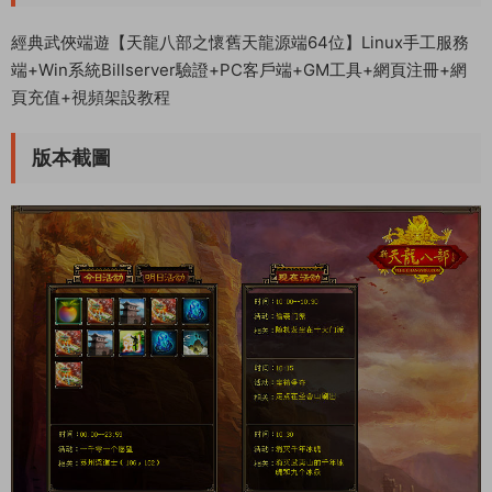
經典武俠端遊【天龍八部之懷舊天龍源端64位】Linux手工服務
端+Win系統Billserver驗證+PC客戶端+GM工具+網頁注冊+網
頁充值+視頻架設教程
版本截圖