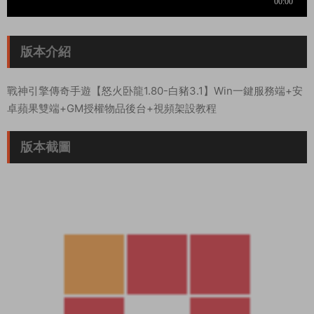
版本介紹
戰神引擎傳奇手遊【怒火卧龍1.80-白豬3.1】Win一鍵服務端+安
卓蘋果雙端+GM授權物品後台+視頻架設教程
版本截圖