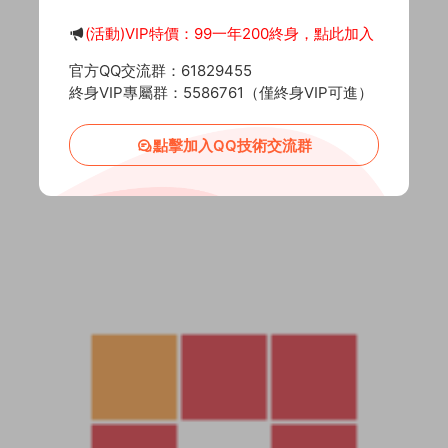
(活動)VIP特價：99一年200終身，點此加入
官方QQ交流群：61829455
終身VIP專屬群：5586761（僅終身VIP可進）
點擊加入QQ技術交流群