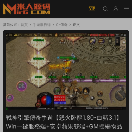
當前位置：
首頁
手遊服務端
C-傳奇
正文
戰神引擎傳奇手遊【怒火卧龍1.80-白豬3.1】
Win一鍵服務端+安卓蘋果雙端+GM授權物品