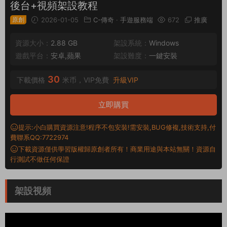
後台+視頻架設教程
原創
2026-01-05
C-傳奇
·
手遊服務端
672
推廣
資源大小：
2.88 GB
架設系統：
Windows
遊戲平台：
安卓,蘋果
架設難度：
一鍵安裝
30
下載價格
米币，VIP免費
升級VIP
立即購買
提示:小白購買資源注意!程序不包安裝!需安裝,BUG修複,技術支持,付
費聯系QQ:7722974
下載資源僅供學習版權歸原創者所有！商業用途與本站無關！資源自
行測試不做任何保證
架設視頻