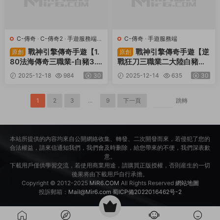
C-傳奇
·
C-傳奇2
·
手遊服務端
·
C-傳奇
·
手遊服務端
端遊服務端
戰神引擎傳奇手遊【1.
戰神引擎傳奇手遊【逆
原創
原創
80法海傳奇三職業-白豬3.
戰狂刀三職業二大陸白豬
1】Win一鍵服務端+安卓蘋
3】Win一鍵服務端+安卓蘋
2025-12-18
984
30
2025-12-14
635
30
果雙端+GM授權物品後台
果雙端+GM授權物品後台
+視頻架設教程
+視頻架設教程
1
2
3
...
9
下一頁
跳轉
本站所提供的内容均來自公開網絡收集、轉發、二次開發而來，若侵犯了您的
合法權益，請來信通知我們，我們會及時删除，給您帶來的不便，我們深表歉
意。
下載用戶僅供學習交流，若使用商業用途，請購買正版授權，否則産生的一切
後果将由下載用戶自行承擔。
Copyright © 2012-2025
MiR6.COM
All Rights Reserved
網站地圖
投訴郵箱：
Mail@Mir6.com
蜀ICP備2022016462号-2