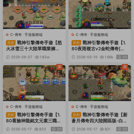
C-傳奇
·
手遊服務端
C-傳奇
·
手遊服務端
戰神引擎傳奇手遊【怒
戰神引擎傳奇手遊【1.
原創
原創
火冰雪三十大陸單職業褲衩
80夜雨複古v2金蛇傳奇[白
6.1免受權】Win一鍵服務端
豬7免受權版]】Win一鍵服
2026-06-07
1.83w
2026-05-19
1.66k
30
+安卓蘋果雙端+GM後台
務端+安卓蘋果雙端+GM授
30
+視頻架設教程
權物品後台+視頻架設教程
薦
薦
C-傳奇
·
手遊服務端
C-傳奇
·
手遊服務端
戰神引擎傳奇手遊【1.
戰神引擎傳奇手遊【新
原創
原創
80看臉神龍銘文元素三職
蒼月傳奇四大陸開區版-白豬
業-白豬7.2免授權】Win一
7.1免授權】Win一鍵服務端
2026-05-17
833
30
2026-05-17
821
30
鍵服務端+安卓蘋果雙端+G
+安卓蘋果雙端+GM授權後