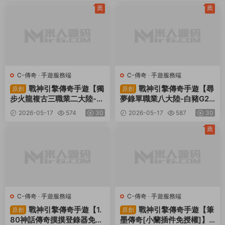
M授權物品後台+視頻架設教
台+視頻架設教程
薦
薦
程
C-傳奇
·
手遊服務端
C-傳奇
·
手遊服務端
戰神引擎傳奇手遊【獨
戰神引擎傳奇手遊【尋
原創
原創
步火龍複古三職業二大陸-白
夢錄單職業八大陸-白豬G2.
豬7.2免授權】Win一鍵服務
5免授權】Win一鍵服務端
2026-05-17
574
30
2026-05-17
587
30
端+安卓蘋果雙端+GM授權
+安卓蘋果雙端+GM授權物
後台+視頻架設教程
品後台+視頻架設教程
薦
C-傳奇
·
手遊服務端
C-傳奇
·
手遊服務端
戰神引擎傳奇手遊【1.
戰神引擎傳奇手遊【筆
原創
原創
80神話傳奇摸摸登錄器免授
墨傳奇[小蘭插件免授權]】