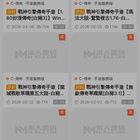
C-傳奇
·
手遊服務端
C-傳奇
·
手遊服務端
戰神引擎傳奇手遊【1.
戰神引擎傳奇手遊【瑪
原創
原創
80好漢傳奇[白豬3]】Win
法大陸-驚蟄複古1.76-白豬
一鍵服務端+安卓蘋果雙端+
3】Win一鍵服務端+安卓蘋
2026-03-06
706
30
2026-02-25
1.16k
30
GM授權後台+視頻架設教程
果雙端+GM授權物品後台
+視頻架設教程
薦
薦
C-傳奇
·
手遊服務端
C-傳奇
·
手遊服務端
戰神引擎傳奇手遊【龍
戰神引擎傳奇手遊【無
原創
原創
城戰歌單職業五大陸-白豬
赦傳奇單職業[白豬3.1]】Wi
3】Win一鍵服務端+安卓蘋
n一鍵服務端+安卓蘋果雙端
2026-02-22
774
30
2026-02-02
713
30
果雙端+GM授權後台+視頻
+GM授權物品後台+視頻架
架設教程
設教程
薦
薦