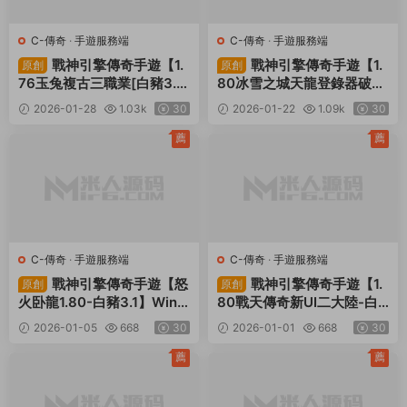
C-傳奇
·
手遊服務端
C-傳奇
·
手遊服務端
戰神引擎傳奇手遊【1.
戰神引擎傳奇手遊【1.
原創
原創
76玉兔複古三職業[白豬3.
80冰雪之城天龍登錄器破解
1]】Win一鍵服務端+安卓蘋
版】Win一鍵服務端+安卓蘋
2026-01-28
1.03k
30
2026-01-22
1.09k
30
果雙端+GM授權物品後台
果雙端+視頻架設教程
+視頻架設教程
薦
薦
C-傳奇
·
手遊服務端
C-傳奇
·
手遊服務端
戰神引擎傳奇手遊【怒
戰神引擎傳奇手遊【1.
原創
原創
火卧龍1.80-白豬3.1】Win
80戰天傳奇新UI二大陸-白
一鍵服務端+安卓蘋果雙端+
豬3.1】Win一鍵服務端+安
2026-01-05
668
30
2026-01-01
668
30
GM授權物品後台+視頻架設
卓蘋果雙端+GM授權物品後
教程
台+視頻架設教程
薦
薦