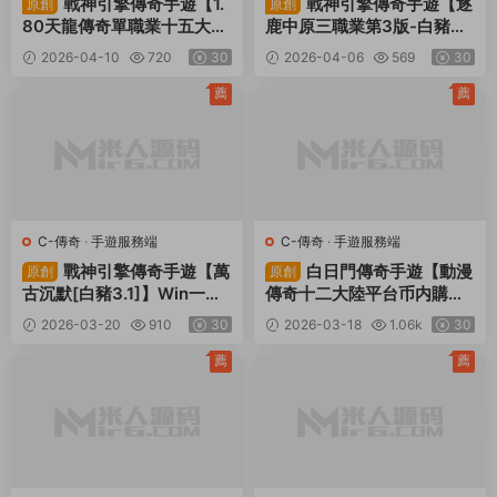
戰神引擎傳奇手遊【1.
戰神引擎傳奇手遊【逐
原創
原創
80天龍傳奇單職業十五大陸
鹿中原三職業第3版-白豬
[白豬3.1]】Win一鍵服務端
2】Win一鍵服務端+安卓蘋
2026-04-10
720
30
2026-04-06
569
30
+安卓蘋果雙端+GM授權後
果雙端+GM授權物品後台
台+視頻架設教程
+視頻架設教程
薦
薦
C-傳奇
·
手遊服務端
C-傳奇
·
手遊服務端
戰神引擎傳奇手遊【萬
白日門傳奇手遊【動漫
原創
原創
古沉默[白豬3.1]】Win一鍵
傳奇十二大陸平台币内購
服務端+安卓蘋果雙端+GM
版】Win一鍵服務端+多區跨
2026-03-20
910
30
2026-03-18
1.06k
30
授權物品後台+視頻架設教
服+安卓蘋果雙端+管理後台
程
+GM授權後台+中控後台
薦
薦
+内購币後台+源碼+視頻架
設教程