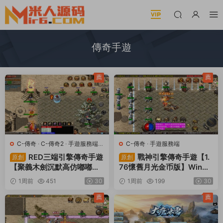
傳奇手遊
薦
薦
C-傳奇
·
C-傳奇2
·
手遊服務端
·
C-傳奇
·
手遊服務端
端遊服務端
RED三端引擎傳奇手遊
戰神引擎傳奇手遊【1.
原創
原創
【聚義木劍沉默高仿嘟嘟沉
76懷舊月光金币版】Win一
默】Win一鍵服務端+安卓蘋
鍵服務端+安卓蘋果雙端+G
1周前
451
30
1周前
199
30
果PC三端+視頻架設教程
M授權物品後台+視頻架設教
程
薦
薦