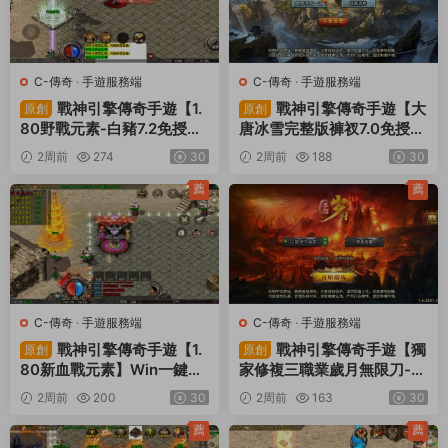
C-傳奇
·
手遊服務端
C-傳奇
·
手遊服務端
戰神引擎傳奇手遊【1.
戰神引擎傳奇手遊【大
原創
原創
80野戰元素-白豬7.2免授
唐冰雪完整版褲衩7.0免授
權】Win一鍵服務端+安卓+
權】Win一鍵服務端+GM授
2周前
274
30
2周前
188
30
GM授權物品後台+視頻架設
權後台+安卓蘋果雙端+視頻
教程
架設教程
薦
薦
C-傳奇
·
手遊服務端
C-傳奇
·
手遊服務端
戰神引擎傳奇手遊【1.
戰神引擎傳奇手遊【獨
原創
原創
80新血戰元素】Win一鍵服
家修複三職業歲月無限刀-白
務端+安卓+GM授權物品後
豬3.0】Win一鍵服務端+安
2周前
200
30
2周前
163
30
台+視頻架設教程
卓蘋果雙端+GM授權後台
+視頻架設教程
薦
薦