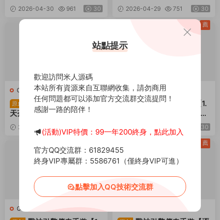
權版】Win一鍵服務端+安卓
Win一鍵服務端+安卓蘋果雙
2026-04-30
961
30
2026-04-29
751
30
蘋果雙端+GM授權後台+視
端+GM授權後台+視頻架設
頻架設教程
教程
薦
薦
站點提示
歡迎訪問米人源碼
本站所有資源來自互聯網收集，請勿商用
C-傳奇
·
手遊服務端
C-傳奇
·
手遊服務端
任何問題都可以添加官方交流群交流提問！
戰神引擎傳奇手遊【淩
戰神引擎傳奇手遊【1.
原創
原創
感謝一路的陪伴！
天蒼穹錄七大陸單職業第二
76原始複古魔龍終極情懷版
季[小蘭插件免授權]】Win
[小蘭插件免授權]】Win一
2026-04-29
610
30
2026-04-14
979
30
(活動)VIP特價：99一年200終身，點此加入
一鍵服務端+安卓蘋果雙端+
鍵服務端+安卓蘋果雙端+G
GM授權後台+視頻架設教程
M授權後台+視頻架設教程
薦
薦
官方QQ交流群：61829455
終身VIP專屬群：5586761（僅終身VIP可進）
點擊加入QQ技術交流群
C-傳奇
·
手遊服務端
C-傳奇
·
手遊服務端