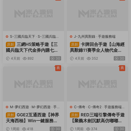
1.76
GM授權物品後台
Win一鍵服務端
傳奇手遊
複古
安卓蘋果雙端
戰神引擎
白豬3
視頻架設教程
上一篇
下一篇
MT3換皮MH【淩霄西遊進階版】
經典武俠端遊【天龍八部之王者歸
Linux手工服務端+安卓蘋果雙端
來神王天龍】Linux手工服務端
+GM後台+全套源碼+視頻架設教
+PC客戶端+GM工具+視頻架設教
程
程
同類源碼
薦
薦