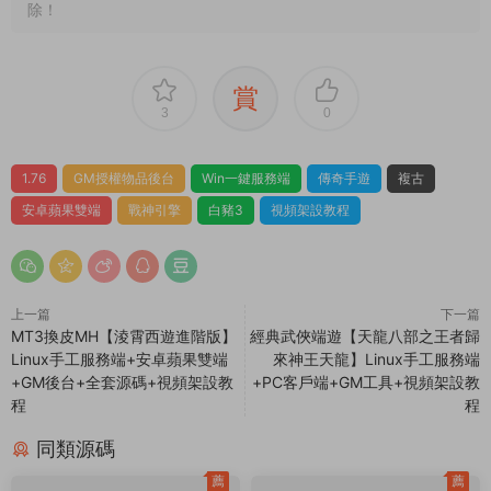
我看到網站上的源碼軟件發布時間已經是很多年
前的了，還有效嗎？可以正常下載嗎？
1.本文部分内容轉載自其它媒體，但并不代表本站贊同其觀點
和對其真實性負責。
2.若您需要商業運營或用于其他商業活動，請您購買正版授權并
合法使用。
3.如果本站有侵犯、不妥之處的資源，請在網站最下方聯系我
們。将會第一時間解決！
4.本站所有内容均由互聯網收集整理、網友上傳，僅供大家參
考、學習，不存在任何商業目的與商業用途。
5.本站提供的所有資源僅供參考學習使用，版權歸原著所有，禁
止下載本站資源參與商業和非法行爲，請在24小時之内自行删
除！
賞
3
0