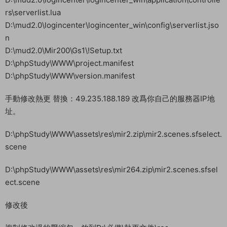
3.複制 windowns 文件夾到C盤根目錄
修改服務端文件裏面的IP 替換：49.235.188.189 改爲你自己的
服務器IP地址。
運行【0-一鍵打開所有修改的文件】
以下是具體文件路徑：
D:\mud2.0\DBServer\DBService.ini
D:\mud2.0\GateServer\GameGate\MirGate.ini
D:\mud2.0\GateServer\logingate\LoginGate.ini
D:\mud2.0\ItemLogServer\LogService.ini
D:\mud2.0\logincenter\logincenter_win\application\controlle
rs\serverlist.lua
D:\mud2.0\logincenter\logincenter_win\config\serverlist.jso
n
D:\mud2.0\Mir200\Gs1\!Setup.txt