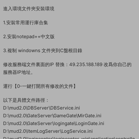
戰神引擎傳奇手遊 《瑪法大陸-驚蟄複古1.76-白豬3》 WIN 搭建
教程
測試系統：windows server 2019
測試IP：192.168.2.166 （外網架設和局網架設方法一樣）
首先進入我們官網：MiR6.com 搜索《瑪法大陸-驚蟄複古1.76-
白豬3》下載好服務端，我這裏已事先下載好了
解壓服務端到D盤根目錄：
D:\
進入環境文件夾安裝環境
1.安裝常用運行庫合集
2.安裝notepad++中文版