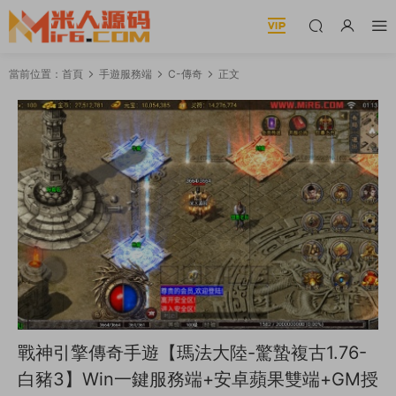
當前位置：
首頁
手遊服務端
C-傳奇
正文
戰神引擎傳奇手遊【瑪法大陸-驚蟄複古1.76-
白豬3】Win一鍵服務端+安卓蘋果雙端+GM授