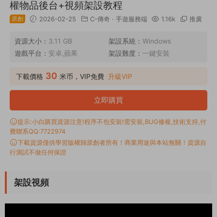
權物品後台+視頻架設教程
原創
2026-02-25
C-傳奇
·
手遊服務端
1.16k
推廣
資源大小：
3.11 GB
架設系統：
Windows
遊戲平台：
安卓,蘋果
架設難度：
一鍵安裝
30
下載價格
米币，VIP免費
升級VIP
立即購買
提示:小白購買資源注意!程序不包安裝!需安裝,BUG修複,技術支持,付
費聯系QQ:7722974
下載資源僅供學習版權歸原創者所有！商業用途與本站無關！資源自
行測試不做任何保證
架設視頻