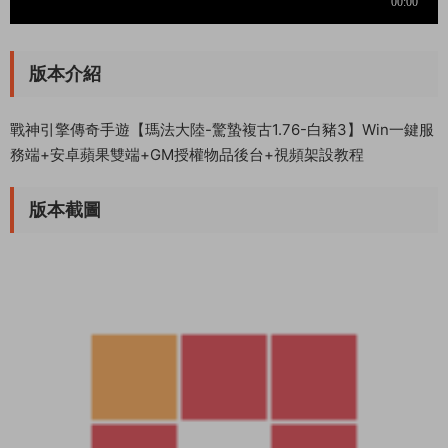
版本介紹
戰神引擎傳奇手遊【瑪法大陸-驚蟄複古1.76-白豬3】Win一鍵服
務端+安卓蘋果雙端+GM授權物品後台+視頻架設教程
版本截圖