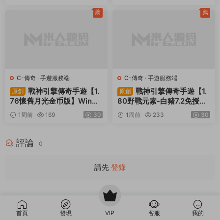
S-三國兵臨天下
·
S-三國兵臨天
J-九州異獸錄
·
手遊服務端
下
·
手遊服務端
·
頁遊服務端
三網H5策略手遊【三
卡牌回合手遊【山海經
原創
原創
國兵臨天下代金券内購七合
異獸錄11賽季全人物代金券
修複版】Linux手工服務端
内購版】Win一鍵服務端+授
4天前
892
30
4天前
352
30
+管理後台+GM授權後台
權GM後台+管理後台+熱更
+簡易安卓客戶端+視頻架設
修改工具+安卓+視頻架設教
薦
薦
教程
程
M-夢幻西遊
·
M-夢幻西遊
·
手遊
C-傳奇
·
C-傳奇2
·
手遊服務端
·
服務端
·
端遊服務端
端遊服務端
GGE2互通西遊【神界
RED三端引擎傳奇手遊
原創
原創
天海西柚】Win一鍵服務端
【聚義木劍沉默高仿嘟嘟沉
+安卓蘋果PC三端+内置GM
默】Win一鍵服務端+安卓蘋
1周前
418
30
1周前
374
30
工具+全套源碼+視頻架設教
果PC三端+視頻架設教程
程
薦
薦
首頁
發現
VIP
客服
我的