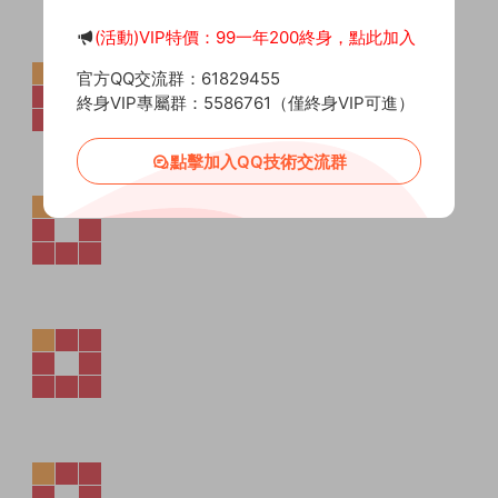
(活動)VIP特價：99一年200終身，點此加入
官方QQ交流群：61829455
終身VIP專屬群：5586761（僅終身VIP可進）
點擊加入QQ技術交流群