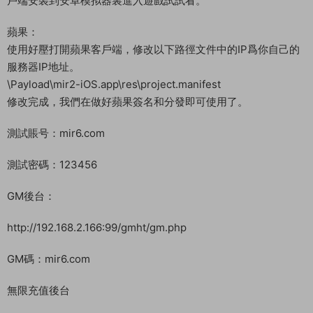
第八步:8-M2Server（提示沒授權點擊确定即可）
第九步:9-啓動盤古
客戶端修改：
安卓:
使用好壓打開安卓客戶端，修改以下路徑文件中的IP爲你自己的
服務器IP地址。
\assets\res\project.manifest
修改完成，我們還需要下載安卓反編譯工具，對修改好的安卓客
戶端進行簽名。簽名完成，我們把桌面上新生成簽名好的安卓客
戶端安裝到安卓模拟器裏進入遊戲試試看。
蘋果：
使用好壓打開蘋果客戶端，修改以下路徑文件中的IP爲你自己的
服務器IP地址。