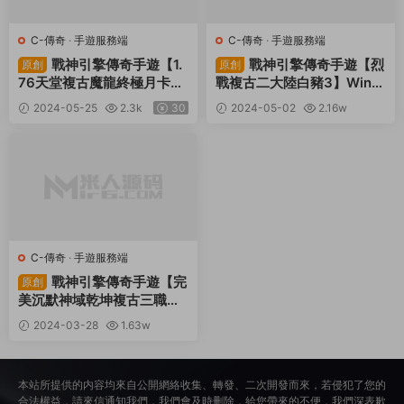
C-傳奇
·
手遊服務端
C-傳奇
·
手遊服務端
戰神引擎傳奇手遊【1.
戰神引擎傳奇手遊【烈
原創
原創
76天堂複古魔龍終極月卡第
戰複古二大陸白豬3】Win一
三版】Win一鍵服務端+安卓
鍵服務端+GM授權後台+安
2024-05-25
2.3k
30
2024-05-02
2.16w
蘋果雙端+GM後台+視頻架
卓蘋果雙端+視頻架設教程
30
設教程
C-傳奇
·
手遊服務端
戰神引擎傳奇手遊【完
原創
美沉默神域乾坤複古三職業-
白豬3.0】Win一鍵服務端
2024-03-28
1.63w
+安卓蘋果雙端+GM授權物
30
品後台+視頻架設教程
本站所提供的内容均來自公開網絡收集、轉發、二次開發而來，若侵犯了您的
合法權益，請來信通知我們，我們會及時删除，給您帶來的不便，我們深表歉