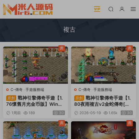
複古
薦
薦
C-傳奇
·
手遊服務端
C-傳奇
·
手遊服務端
戰神引擎傳奇手遊【1.
戰神引擎傳奇手遊【1.
原創
原創
76懷舊月光金币版】Win一
80夜雨複古v2金蛇傳奇[白
鍵服務端+安卓蘋果雙端+G
豬7免受權版]】Win一鍵服
1周前
189
30
2026-05-19
1.65k
30
M授權物品後台+視頻架設教
務端+安卓蘋果雙端+GM授
程
權物品後台+視頻架設教程
薦
薦