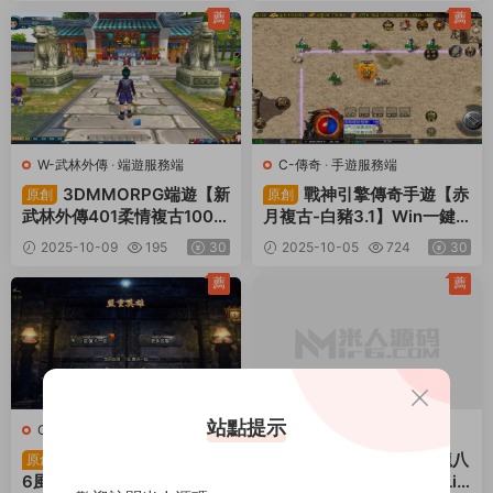
薦
薦
W-武林外傳
·
端遊服務端
C-傳奇
·
手遊服務端
3DMMORPG端遊【新
戰神引擎傳奇手遊【赤
原創
原創
武林外傳401柔情複古100級
月複古-白豬3.1】Win一鍵
強天位版】Linux手工服務端
服務端+安卓蘋果雙端+GM
2025-10-09
195
30
2025-10-05
724
30
+GM工具+網頁注冊+PC客
授權物品後台+視頻架設教
戶端+視頻架設教程
程
薦
薦
站點提示
C-傳奇
·
手遊服務端
T-天龍八部
·
端遊服務端
戰神引擎傳奇手遊【17
經典武俠端遊【天龍八
原創
原創
6風雲複古-白豬3.1】Win一
部之085複古五行六合】Lin