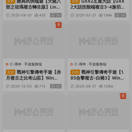
經典武俠端遊【天龍八
GXX2互通大話【GXX
原創
原創
部之祖瑪複古轉生版】Linux
2大話技能端複古3-4族切
手工服務端+PC客戶端+GM
換】Win手工服務端+安卓P
2025-04-01
418
30
2025-03-21
1.64k
30
工具+視頻架設教程
C互通客戶端+内置GM工具
+安卓出包教程+全套源碼
薦
+視頻架設教程
C-傳奇
·
手遊服務端
C-傳奇
·
手遊服務端
戰神引擎傳奇手遊【赤
戰神引擎傳奇手遊【1.
原創
原創
月複古之比奇山莊】Win一
85合擊複古-白豬3】Win一
鍵服務端+安卓蘋果雙端+G
鍵服務端+安卓蘋果雙端+G
2024-12-03
714
30
2024-08-27
1.08w
M授權物品後台+視頻架設教
M後台+視頻架設教程
30
程
薦