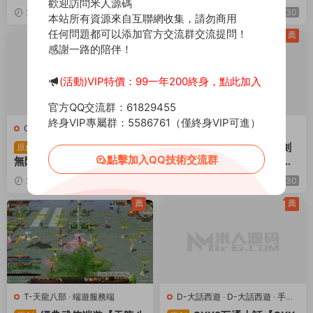
歡迎訪問米人源碼
鍵服務端+安卓蘋果雙端+G
ux手工服務端+PC客戶端+G
2025-08-08
993
30
2025-06-02
431
30
本站所有資源來自互聯網收集，請勿商用
M授權物品後台+視頻架設教
M工具+視頻架設教程
任何問題都可以添加官方交流群交流提問！
程
薦
薦
感謝一路的陪伴！
(活動)VIP特價：99一年200終身，點此加入
官方QQ交流群：61829455
終身VIP專屬群：5586761（僅終身VIP可進）
C-傳奇
·
手遊服務端
J-劍靈
·
端遊服務端
白日門傳奇手遊【複古
3D冒險端遊【三系劍
原創
原創
點擊加入QQ技術交流群
無限刀跨服完整版】Win一
靈之鄉夏村子修仙複古版】
鍵服務端+管理後台+GM授
Win系半手工服務端+PC客
2025-05-23
1.08k
2025-04-20
472
30
權後台+安卓+視頻架設教程
戶端+GM工具+攻略資料
30
+視頻架設教程
薦
薦
T-天龍八部
·
端遊服務端
D-大話西遊
·
D-大話西遊
·
手遊
服務端
·
端遊服務端