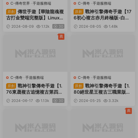
C-傳奇世界
·
手遊服務端
C-傳奇
·
手遊服務端
傳世手遊【華陰龍魂複
戰神引擎傳奇手遊【17
原創
原創
古打金雙端完整版】Linux手
6初心複古赤月終極版-白豬
工服務端+安卓蘋果雙端+G
3】Win一鍵服務端+安卓蘋
2024-08-09
1.12k
30
2024-08-05
1.48k
M授權後台+視頻架設教程
果雙端+GM授權物品後台
30
+視頻架設教程
薦
C-傳奇
·
手遊服務端
C-傳奇
·
手遊服務端
戰神引擎傳奇手遊【1.
戰神引擎傳奇手遊【1.
原創
原創
76東晟複古追憶複古第四
80絕世星王複古三職業版
季】Win一鍵服務端+安卓蘋
本】Win一鍵服務端+安卓蘋
2024-06-17
1.13k
30
2024-05-25
3.32k
果雙端+GM授權物品後台
果雙端+GM後台+視頻架設
30
+視頻架設教程
教程
薦