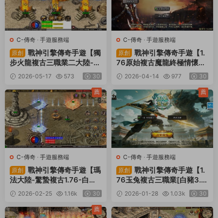
C-傳奇
·
手遊服務端
C-傳奇
·
手遊服務端
戰神引擎傳奇手遊【獨
戰神引擎傳奇手遊【1.
原創
原創
步火龍複古三職業二大陸-白
76原始複古魔龍終極情懷版
豬7.2免授權】Win一鍵服務
[小蘭插件免授權]】Win一
2026-05-17
573
30
2026-04-14
977
30
端+安卓蘋果雙端+GM授權
鍵服務端+安卓蘋果雙端+G
後台+視頻架設教程
M授權後台+視頻架設教程
薦
薦
C-傳奇
·
手遊服務端
C-傳奇
·
手遊服務端
戰神引擎傳奇手遊【瑪
戰神引擎傳奇手遊【1.
原創
原創
法大陸-驚蟄複古1.76-白豬
76玉兔複古三職業[白豬3.
3】Win一鍵服務端+安卓蘋
1]】Win一鍵服務端+安卓蘋
2026-02-25
1.16k
30
2026-01-28
1.03k
30
果雙端+GM授權物品後台
果雙端+GM授權物品後台
+視頻架設教程
+視頻架設教程
薦