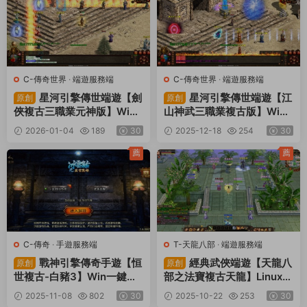
C-傳奇世界
·
端遊服務端
C-傳奇世界
·
端遊服務端
星河引擎傳世端遊【劍
星河引擎傳世端遊【江
原創
原創
俠複古三職業元神版】Win
山神武三職業複古版】Win
一鍵服務端+彩虹登陸器+客
一鍵服務端+彩虹登陸器+客
2026-01-04
189
30
2025-12-18
254
30
戶端+視頻架設教程
戶端+視頻架設教程
薦
薦
C-傳奇
·
手遊服務端
T-天龍八部
·
端遊服務端
戰神引擎傳奇手遊【恒
經典武俠端遊【天龍八
原創
原創
世複古-白豬3】Win一鍵服
部之法寶複古天龍】Linux手
務端+安卓蘋果雙端+GM授
工服務端+PC客戶端+GM工
2025-11-08
802
30
2025-10-22
253
30
權物品後台+視頻架設教程
具+視頻架設教程