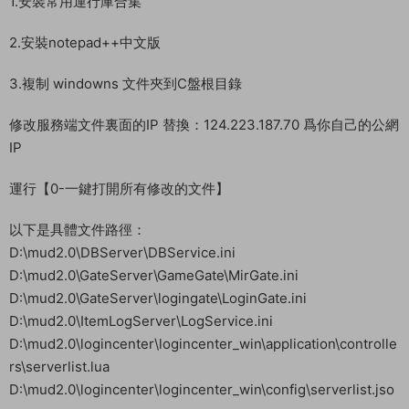
運行【0-一鍵打開所有修改的文件】
以下是具體文件路徑：
D:\mud2.0\DBServer\DBService.ini
D:\mud2.0\GateServer\GameGate\MirGate.ini
D:\mud2.0\GateServer\logingate\LoginGate.ini
D:\mud2.0\ItemLogServer\LogService.ini
D:\mud2.0\logincenter\logincenter_win\application\controlle
rs\serverlist.lua
D:\mud2.0\logincenter\logincenter_win\config\serverlist.jso
n
D:\mud2.0\Mir200\Gs1\!Setup.txt
D:\phpStudy\WWW\project.manifest
D:\phpStudy\WWW\version.manifest
手動修改熱更 替換：124.223.187.70
D:\phpStudy\WWW\assets\res\mir2.zip\mir2.scenes.sfselect.