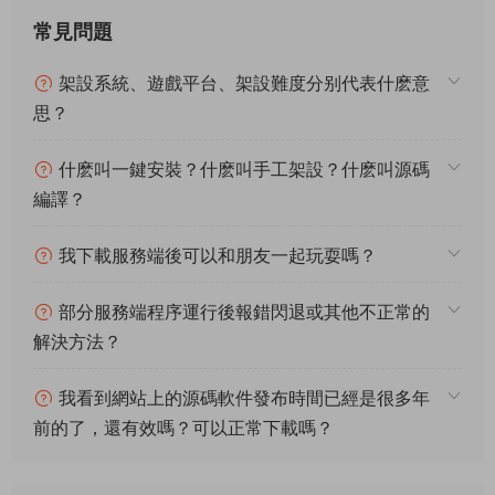
我下載服務端後可以和朋友一起玩耍嗎？
部分服務端程序運行後報錯閃退或其他不正常的
解決方法？
我看到網站上的源碼軟件發布時間已經是很多年
前的了，還有效嗎？可以正常下載嗎？
1.本文部分内容轉載自其它媒體，但并不代表本站贊同其觀點
和對其真實性負責。
2.若您需要商業運營或用于其他商業活動，請您購買正版授權并
合法使用。
3.如果本站有侵犯、不妥之處的資源，請在網站最下方聯系我
們。将會第一時間解決！
4.本站所有内容均由互聯網收集整理、網友上傳，僅供大家參
考、學習，不存在任何商業目的與商業用途。