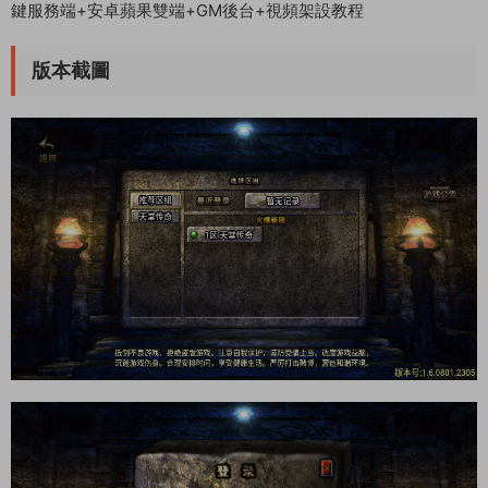
鍵服務端+安卓蘋果雙端+GM後台+視頻架設教程
版本截圖