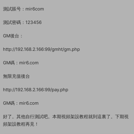
GM碼：mir6.com
無限充值後台
http://192.168.2.166:99/pay.php
GM碼：mir6.com
好了。其他自行測試吧。本期視頻架設教程就到這裏了。下期視
頻架設教程再見！
常見問題
架設系統、遊戲平台、架設難度分别代表什麽意
思？
什麽叫一鍵安裝？什麽叫手工架設？什麽叫源碼
編譯？