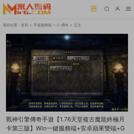
當前位置：
首頁
手遊服務端
C-傳奇
正文
戰神引擎傳奇手遊【1.76天堂複古魔龍終極月
卡第三版】Win一鍵服務端+安卓蘋果雙端+G