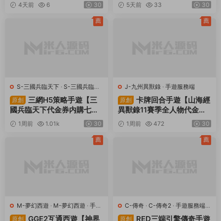
下
·
手遊服務端
·
頁遊服務端
三網H5策略手遊【三
卡牌回合手遊【山海經
原創
原創
國兵臨天下代金券内購七合
異獸錄11賽季全人物代金券
修複版】Linux手工服務端
内購版】Win一鍵服務端+授
1周前
1.01k
30
1周前
472
30
+管理後台+GM授權後台
權GM後台+管理後台+熱更
+簡易安卓客戶端+視頻架設
修改工具+安卓+視頻架設教
薦
薦
教程
程
M-夢幻西遊
·
M-夢幻西遊
·
手遊
C-傳奇
·
C-傳奇2
·
手遊服務端
·
服務端
·
端遊服務端
端遊服務端
GGE2互通西遊【神界
RED三端引擎傳奇手遊
原創
原創
天海西柚】Win一鍵服務端
【聚義木劍沉默高仿嘟嘟沉
+安卓蘋果PC三端+内置GM
默】Win一鍵服務端+安卓蘋
1周前
597
30
2周前
478
30
工具+全套源碼+視頻架設教
果PC三端+視頻架設教程
程
評論
0
請先
登錄