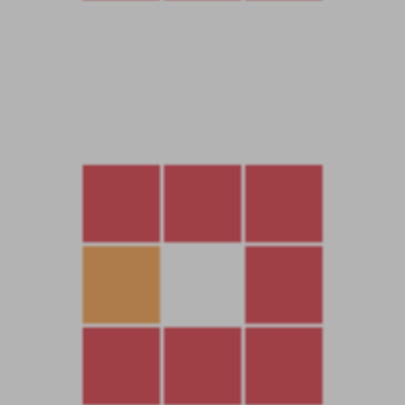
教程介紹
戰神引擎 《1.76天堂複古魔龍終極月卡第三版》 WIN 搭建教程