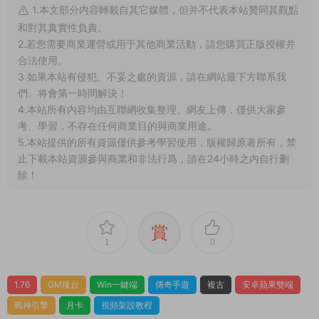
5.本站提供的所有資源僅供參考學習使用，版權歸原著所有，禁
止下載本站資源參與商業和非法行爲，請在24小時之内自行删
除！
賞
1
0
1.76
GM後台
Win一鍵端
傳奇手遊
複古
安卓蘋果雙端
戰神引擎
月卡
視頻架設教程
上一篇
下一篇
稀有3D國風回合手遊【萬靈山海
戰神引擎傳奇手遊【1.80絕世星王
之萬物歸元完整修複跨服版】
複古三職業版本】Win一鍵服務端
Linux手工服務端+安卓蘋果雙端
+安卓蘋果雙端+GM後台+視頻架
+GM授權後台+代理後台+假人陪
設教程
玩+視頻架設教程