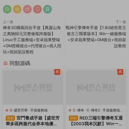
同類源碼
薦
薦
S-盛世芳華
·
手遊服務端
C-傳奇
·
C-傳奇2
·
手遊服務端
·
端遊服務端
宮鬥養成手遊【盛世芳
RED三端引擎傳奇互通
原創
原創
華多區跨服代金券本地優化
【2003我本沉默】Win一鍵
版】Linux手工服務端+CDK
服務端+安卓蘋果PC三端
4天前
6
30
5天前
33
30
授權後台+安卓+視頻架設教
+視頻架設教程
程
薦
薦
S-三國兵臨天下
·
S-三國兵臨天
J-九州異獸錄
·
手遊服務端