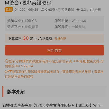
M後台+視頻架設教程
原創
2024-05-25
C-傳奇
·
手遊服務端
2.3k
推廣
資源大小：
1.99 GB
架設系統：
Windows
遊戲平台：
安卓,蘋果
架設難度：
一鍵安裝
30
下載價格
米币，VIP免費
升級VIP
立即購買
提示:小白購買資源注意!程序不包安裝!需安裝,BUG修複,技術支持,付
費聯系QQ:7722974
下載資源僅供學習版權歸原創者所有！商業用途與本站無關！資源自
行測試不做任何保證
版本介紹
戰神引擎傳奇手遊【1.76天堂複古魔龍終極月卡第三版】Win一