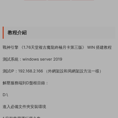
測試系統：windows server 2019
測試IP：192.168.2.166 （外網架設和局網架設方法一樣）
解壓服務端到D盤根目錄：
D:\
進入必備文件夾安裝環境
1.安裝常用運行庫合集
2.安裝notepad++中文版
3.複制 windowns 文件夾到C盤根目錄
修改服務端文件裏面的IP 替換：124.223.187.70 爲你自己的公網
IP