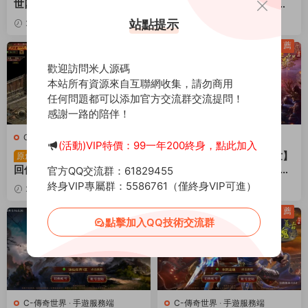
世四職業3大陸懷舊版】Lin
世】Linux手工服務端+GM
ux手工服務端+明文src+熱
授權後台+安卓蘋果雙端+視
站點提示
2025-06-12
1.69k
30
2025-06-05
1.02k
更工具+GM授權後台+安卓
頻架設教程
30
蘋果雙端+視頻架設教程
薦
歡迎訪問米人源碼
本站所有資源來自互聯網收集，請勿商用
任何問題都可以添加官方交流群交流提問！
感謝一路的陪伴！
C-傳奇世界
·
手遊服務端
C-傳奇世界
·
手遊服務端
(活動)VIP特價：99一年200終身，點此加入
幽冥換皮傳世手遊【夢
傳世手遊【魔城傳世】
原創
原創
回傳世】Win一鍵服務端+安
Linux手工服務端+安卓蘋果
官方QQ交流群：61829455
卓蘋果雙端+GM後台+視頻
雙端+GM授權後台+視頻架
終身VIP專屬群：5586761（僅終身VIP可進）
2024-09-29
1.58k
30
2024-09-28
1.35k
架設教程
設教程
30
薦
點擊加入QQ技術交流群
C-傳奇世界
·
手遊服務端
C-傳奇世界
·
手遊服務端