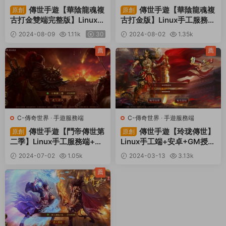
傳世手遊【華陰龍魂複
傳世手遊【華陰龍魂複
原創
原創
古打金雙端完整版】Linux手
古打金版】Linux手工服務端
工服務端+安卓蘋果雙端+G
+安卓+GM授權後台+視頻
2024-08-09
1.11k
30
2024-08-02
1.35k
M授權後台+視頻架設教程
架設教程
30
薦
薦
C-傳奇世界
·
手遊服務端
C-傳奇世界
·
手遊服務端
傳世手遊【鬥帝傳世第
傳世手遊【玲珑傳世】
原創
原創
二季】Linux手工服務端+安
Linux手工端+安卓+GM授權
卓蘋果雙端+GM授權後台
後台+架設教程
2024-07-02
1.05k
2024-03-13
3.13k
+視頻架設教程
30
30
薦