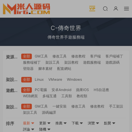
C-傳奇世界
傳奇世界手遊服務端
全部
GM工具
修改工具
修改教程
客戶端
客戶端補丁
資源類
服務端補丁
架設工具
架設教程
遊戲服務端
遊戲源碼
型
登陸器
腳本素材
配套網站
架設系
全部
Linux
VMware
Windows
統
全部
PC電腦
安卓Android
蘋果IOS
H5自适應
遊戲平
WEB網頁
多端互通
工具類
教程類
台
全部
GM工具
一鍵安裝
修改工具
修改教程
手工架設
架設難
架設工具
源碼編譯
度
排序
最新
更新
推薦
下載
浏覽
點贊
評論
随機