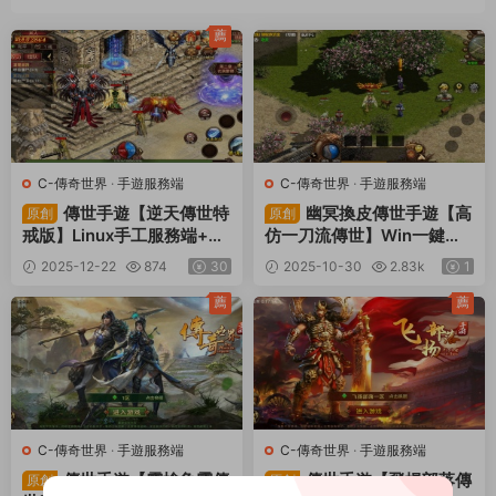
薦
C-傳奇世界
·
手遊服務端
C-傳奇世界
·
手遊服務端
傳世手遊【逆天傳世特
幽冥換皮傳世手遊【高
原創
原創
戒版】Linux手工服務端+安
仿一刀流傳世】Win一鍵服
卓+GM授權後台+視頻架設
務端+安卓+GM後台+視頻
2025-12-22
874
30
2025-10-30
2.83k
1
教程
架設教程
薦
薦
C-傳奇世界
·
手遊服務端
C-傳奇世界
·
手遊服務端
傳世手遊【靈槍争霸傳
傳世手遊【飛揚部落傳
原創
原創