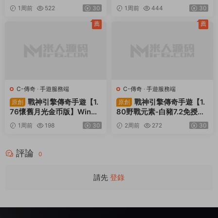
+安卓蘋果PC三端+内置GM
默】Win一鍵服務端+安卓蘋
1周前
522
30
1周前
444
30
工具+全套源碼+視頻架設教
果PC三端+視頻架設教程
程
薦
薦
C-傳奇
·
手遊服務端
C-傳奇
·
手遊服務端
戰神引擎傳奇手遊【1.
戰神引擎傳奇手遊【1.
原創
原創
76懷舊月光金币版】Win一
80野戰元素-白豬7.2免授
鍵服務端+安卓蘋果雙端+G
權】Win一鍵服務端+安卓+
1周前
198
30
2周前
272
30
M授權物品後台+視頻架設教
GM授權物品後台+視頻架設
程
教程
評論
0
請先
登錄