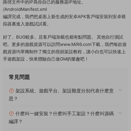
路徑文件中的IP爲你自己的服務器IP地址。
/AndroidManifest.xml
編譯完成，我們把桌面上新生成的安卓APK客戶端安裝到安卓模
拟器裏進入遊戲試試看。
好了。BUG較多。且客戶端加載也都有點問題。 其他自行測試
吧。更多的遊戲資源可以訪問www.MiR6.com下載，我們每款遊
戲資源均單獨制作了獨立的視頻架設教程，讓小白也可以快速上
手遊戲架設，快來體驗自己做GM的樂趣吧！
常見問題
架設系統、遊戲平台、架設難度分别代表什麽意
思？
什麽叫一鍵安裝？什麽叫手工架設？什麽叫源碼
編譯？