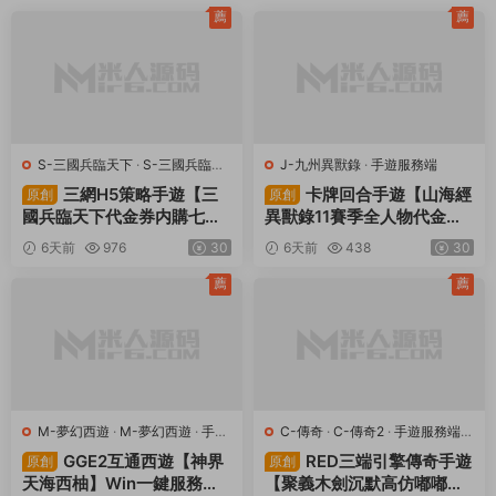
薦
薦
S-三國兵臨天下
·
S-三國兵臨天
J-九州異獸錄
·
手遊服務端
下
·
手遊服務端
·
頁遊服務端
三網H5策略手遊【三
卡牌回合手遊【山海經
原創
原創
國兵臨天下代金券内購七合
異獸錄11賽季全人物代金券
修複版】Linux手工服務端
内購版】Win一鍵服務端+授
6天前
976
30
6天前
438
30
+管理後台+GM授權後台
權GM後台+管理後台+熱更
+簡易安卓客戶端+視頻架設
修改工具+安卓+視頻架設教
薦
薦
教程
程
M-夢幻西遊
·
M-夢幻西遊
·
手遊
C-傳奇
·
C-傳奇2
·
手遊服務端
·
服務端
·
端遊服務端
端遊服務端
GGE2互通西遊【神界
RED三端引擎傳奇手遊
原創
原創
天海西柚】Win一鍵服務端
【聚義木劍沉默高仿嘟嘟沉