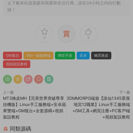
止下載本站資源參與商業和非法行爲，請在24小時之内自行删
除！
賞
0
0
GM後台
Win一鍵服務端
傳世手遊
安卓
幽冥換皮
視頻架設教程
上一篇
下一篇
MT3換皮MH【完美世界突破尊享
3DMMORPG端遊【誅仙1345星座
挂機版】Linux手工服務端+安卓蘋
地宮12職業】Linux手工服務端
果雙端+GM後台+全套源碼+視頻
+GM工具+網頁注冊+PC客戶端
架設教程
+視頻架設教程
同類源碼