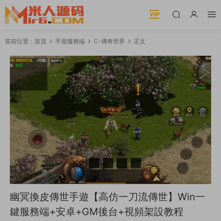
當前位置：
首頁
手遊服務端
C-傳奇世界
正文
幽冥換皮傳世手遊【高仿一刀流傳世】Win一
鍵服務端+安卓+GM後台+視頻架設教程