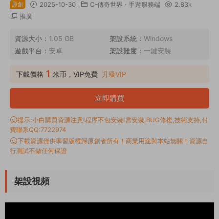
原創
2025-10-30
C-傳奇世界
·
手遊服務端
2.83k
推廣
資源大小：
1.05 GB
架設系統：
Windows
遊戲平台：
安卓
架設難度：
一鍵安裝
1
下載價格
米币，VIP免費
升級VIP
立即購買
提示:小白購買資源注意!程序不包安裝!需安裝,BUG修複,技術支持,付
費聯系QQ:7722974
下載資源僅供學習版權歸原創者所有！商業用途與本站無關！資源自
行測試不做任何保證
架設視頻