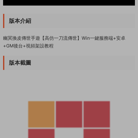
版本介紹
幽冥換皮傳世手遊【高仿一刀流傳世】Win一鍵服務端+安卓
+GM後台+視頻架設教程
版本截圖