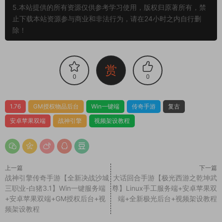
5.本站提供的所有资源仅供参考学习使用，版权归原著所有，禁
止下载本站资源参与商业和非法行为，请在24小时之内自行删
除！
赏
0
0
1.76
GM授权物品后台
Win一键端
传奇手游
复古
安卓苹果双端
战神引擎
视频架设教程
上一篇
下一篇
战神引擎传奇手游【全新决战沙城
大话回合手游【极光西游之乾坤武
三职业-白猪3.1】Win一键服务端
尊】Linux手工服务端+安卓苹果双
+安卓苹果双端+GM授权后台+视
端+全新极光后台+视频架设教程
频架设教程