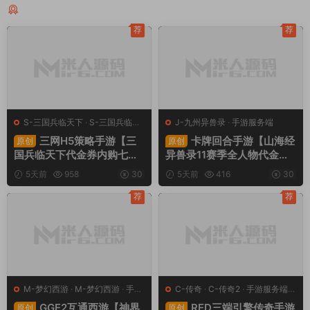
同类源码
荐
荐
S-三国兵临天下
·
S-三国兵临天
J-九州异兽录
·
手游服务端
下
·
手游服务端
·
页游服务端
三网H5策略手游【三
卡牌回合手游【山海经
原创
原创
国兵临天下代金券内购七合
异兽录11赛季全人物代金券
修复版】Linux手工服务端
内购版】Win一键服务端+授
5天前
958
30
5天前
416
30
+管理后台+GM授权后台
权GM后台+管理后台+热更
+简易安卓客户端+视频架设
修改工具+安卓+视频架设教
荐
荐
教程
程
M-梦幻西游
·
M-梦幻西游
·
手游
C-传奇
·
C-传奇2
·
手游服务端
·
服务端
·
端游服务端
端游服务端
GGE2互通西游【神界
RED三端引擎传奇手游
原创
原创