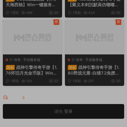
天海西柚】Win一键服务端
【聚义木剑沉默高仿嘟嘟沉
+安卓苹果PC三端+内置GM
默】Win一键服务端+安卓苹
1周前
488
30
1周前
434
30
工具+全套源码+视频架设教
果PC三端+视频架设教程
程
荐
荐
C-传奇
·
手游服务端
C-传奇
·
手游服务端
战神引擎传奇手游【1.
战神引擎传奇手游【1.
原创
原创
76怀旧月光金币版】Win一
80野战元素-白猪7.2免授
键服务端+安卓苹果双端+G
权】Win一键服务端+安卓+
1周前
193
30
1周前
267
30
M授权物品后台+视频架设教
GM授权物品后台+视频架设
程
教程
评论
0
请先
登录