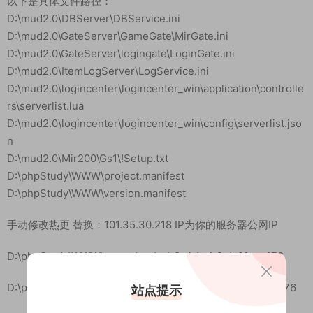
以下是具体文件路径：
D:\mud2.0\DBServer\DBService.ini
D:\mud2.0\GateServer\GameGate\MirGate.ini
D:\mud2.0\GateServer\logingate\LoginGate.ini
D:\mud2.0\ItemLogServer\LogService.ini
D:\mud2.0\logincenter\logincenter_win\application\controlle
rs\serverlist.lua
D:\mud2.0\logincenter\logincenter_win\config\serverlist.jso
n
D:\mud2.0\Mir200\Gs1\!Setup.txt
D:\phpStudy\WWW\project.manifest
D:\phpStudy\WWW\version.manifest
手动修改热更 替换：101.35.30.218 IP为你的服务器公网IP
D:\phpStudy\WWW\assets\res\mir2.zip\mir2.def.fugu176
D:\phpStudy\WWW\assets\res\mir264.zip\mir2.def.fugu176
站点提示