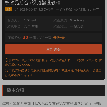
权物品后台+视频架设教程
原创
2024-06-17
C-传奇
·
手游服务端
1.13k
推广
资源大小：
1.76 GB
架设系统：
Windows
游戏平台：
安卓,苹果
架设难度：
一键安装
30
下载价格
米币，VIP免费
升级VIP
立即购买
提示:小白购买资源注意!程序不包安装!需安装,BUG修复,技术支持,付
费联系QQ:7722974
下载资源仅供学习版权归原创者所有！商业用途与本站无关！资源自
行测试不做任何保证
版本介绍
战神引擎传奇手游【1.76东晟复古追忆复古第四季】Win一键服