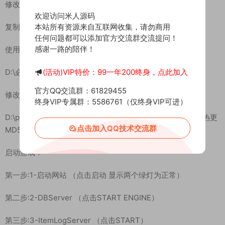
修改后
欢迎访问米人源码
复制修改过的压缩包，放到D:\必备\热更文件\res
本站所有资源来自互联网收集，请勿商用
任何问题都可以添加官方交流群交流提问！
感谢一路的陪伴！
使用
D:\必备\战神热更工具 获取MD5值和大小值
(活动)VIP特价：99一年200终身，点此加入
官方QQ交流群：61829455
修改
终身VIP专属群：5586761（仅终身VIP可进）
D:\phpStudy\WWW\project.manifest 替换文件里面对应得热更
点击加入QQ技术交流群
MD5值和大小值
启动游戏：
第一步:1-启动网站 （点击启动 显示两个绿灯为正常）
第二步:2-DBServer （点击START ENGINE）
第三步:3-ItemLogServer （点击START）