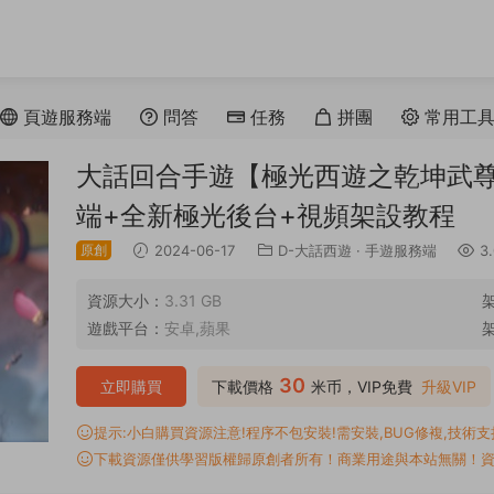
頁遊服務端
問答
任務
拼團
常用工
大話回合手遊【極光西遊之乾坤武尊】
端+全新極光後台+視頻架設教程
原創
2024-06-17
D-大話西遊
·
手遊服務端
3.
資源大小：
3.31 GB
遊戲平台：
安卓,蘋果
30
立即購買
下載價格
米币，VIP免費
升級VIP
提示:小白購買資源注意!程序不包安裝!需安裝,BUG修複,技術支持,
下載資源僅供學習版權歸原創者所有！商業用途與本站無關！