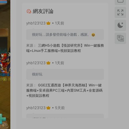
網友評論
yhb123123
• 1天前
很好玩，請多發些前端小遊戲，感謝。
來源：
三網H5小遊戲【怪談研究所】Win一鍵服務
端+Linux手工服務端+視頻架設教程
yhb123123
• 1天前
很好玩
來源：
GGE2互通西遊【神界天海西柚】Win一鍵
服務端+安卓蘋果PC三端+内置GM工具+全套源碼
+視頻架設教程
yhb123123
• 5天前
感謝分享！！！！！！