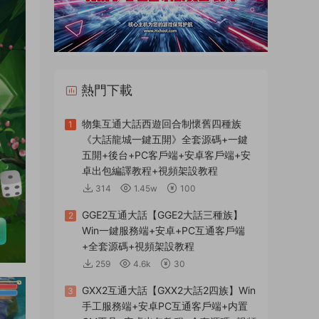
熱門下載
物集互通大話西遊回合制懷舊四種族
1
《大話龍城一鍵五開》全套源碼+一鍵
五開+後台+PC客戶端+安卓客戶端+安
卓出包編譯教程+視頻架設教程
314
1.45w
100
GGE2互通大話【GGE2大話三種族】
2
Win一鍵服務端+安卓+PC互通客戶端
+全套源碼+視頻架設教程
259
4.6k
30
GXX2互通大話【GXX2大話2四族】Win
3
手工服務端+安卓PC互通客戶端+内置