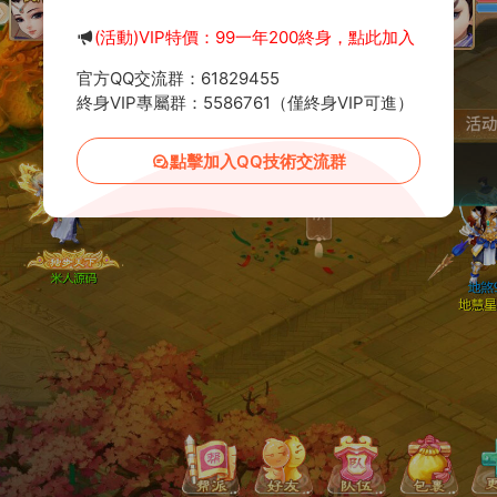
(活動)VIP特價：99一年200終身，點此加入
官方QQ交流群：61829455
終身VIP專屬群：5586761（僅終身VIP可進）
點擊加入QQ技術交流群