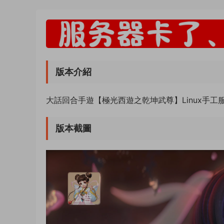
版本介紹
大話回合手遊【極光西遊之乾坤武尊】Linux手
版本截圖