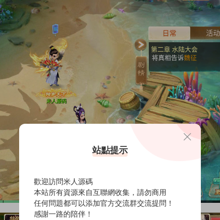
站點提示
歡迎訪問米人源碼
本站所有資源來自互聯網收集，請勿商用
任何問題都可以添加官方交流群交流提問！
感謝一路的陪伴！