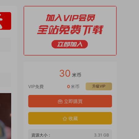
30
米币
VIP免費
0
米币
升級VIP
立即購買
收藏
資源大小：
3.31 GB