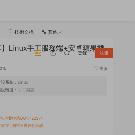
具
技術文檔
其他
Linux手工服務端+安卓蘋果雙
登錄
注冊
01k
推廣
架設系統：
Linux
架設難度：
手工架設
付費聯系QQ:7722974
資源自行測試不做任何保證