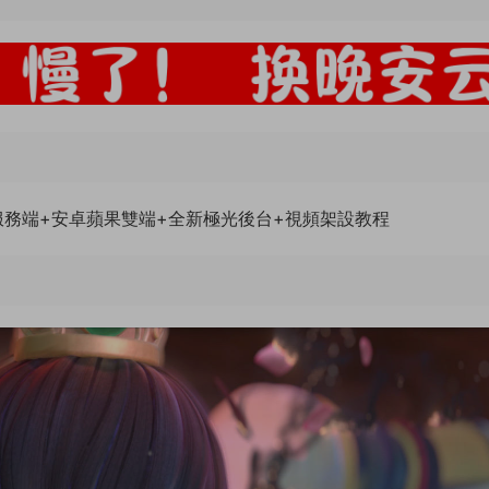
工服務端+安卓蘋果雙端+全新極光後台+視頻架設教程