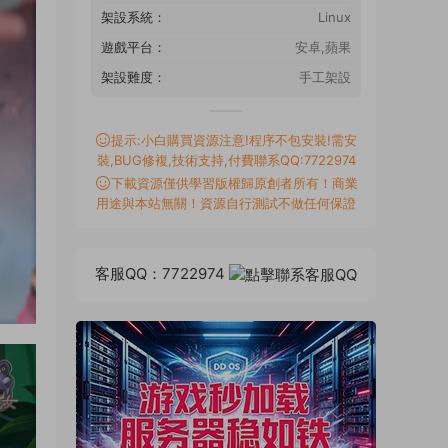
架設系統：
Linux
遊戲平台：
安卓,蘋果
架設難度：
手工架設
提示:小白購買資源注意!程序不包安裝!需安
裝,BUG修複,技術支持,付費聯系QQ:7722974
下載資源僅供學習版權歸原創者所有！商業
用途與本站無關！資源自行測試不做任何保證
客服QQ：7722974