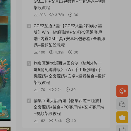
GM工具+安卓出包教程+全套源碼+視頻
架設教程
208
3.78k
30
GGE2互通大話【GGE2大話2四族水墨
4
版】Win一鍵服務端+安卓PC互通客戶
端+内置GM工具+安卓出包教程+全套源
碼+視頻架設教程
190
4.39k
30
物集互通大話西遊回合制《龍城4族一
5
鍵5開免編譯版》+Win手工服務端+手
機源碼+全套源碼+安卓+運營後台+視頻
架設教程
170
2.2k
30
物集互通大話西遊【物集西遊三種族】
6
全套源碼+後台+PC客戶端+安卓客戶端
+視頻架設教程
162
3.4k
40