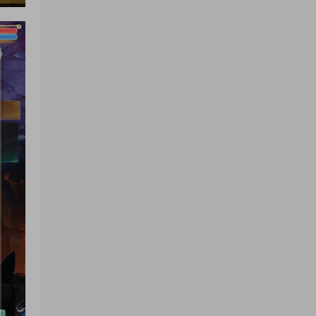
來源：
三網H5小遊戲【蘑菇戰争沖突】Win一鍵服
務端+Linux手工服務端+視頻架設教程
yhb123123
• 5天前
感謝分享，非常好玩。
來源：
三網H5小遊戲【非正常腦洞】Win一鍵服務
端+Linux手工服務端+視頻架設教程
【黑馬互娛】傳奇盒子
• 2周前
用VM
來源：
有沒有大佬不用服務器，用虛拟機搭建玩劍
網三的？