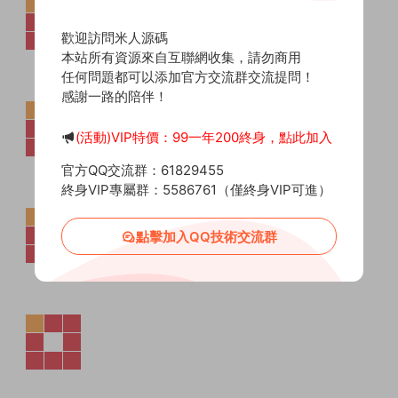
歡迎訪問米人源碼
本站所有資源來自互聯網收集，請勿商用
任何問題都可以添加官方交流群交流提問！
感謝一路的陪伴！
(活動)VIP特價：99一年200終身，點此加入
官方QQ交流群：61829455
終身VIP專屬群：5586761（僅終身VIP可進）
點擊加入QQ技術交流群