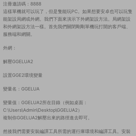
測試IP：192.168.2.166 （外網架設和局網架設方法一樣）
首先進入我們官網：MiR6.com 搜索《GGE2大話三種族》下載好
服務端，我這裏已事先下載好了
單機玩：
直接運行
首先啓動網關
再啓動服務端
最後啓動客戶端
注冊邀請碼：8888
這樣單機就可以玩了，但是隻能玩PC。如果想要安卓也可以玩隻
能架設局網或外網。我們下面來演示下外網架設方法。局網架設
和外網架設方法一樣。首先我們關閉剛剛單機玩打開的客戶端、
服務端和網關。