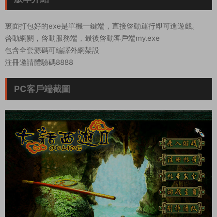
裏面打包好的exe是單機一鍵端，直接啓動運行即可進遊戲。
啓動網關，啓動服務端，最後啓動客戶端my.exe
包含全套源碼可編譯外網架設
注冊邀請體驗碼8888
PC客戶端截圖