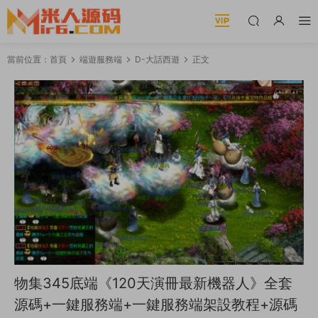
當前位置：
首頁
端遊服務端
D-大話西遊
正文
物集345底端《120天演冊最新機器人》全套
源碼+一鍵服務端+一鍵服務端架設教程+源碼