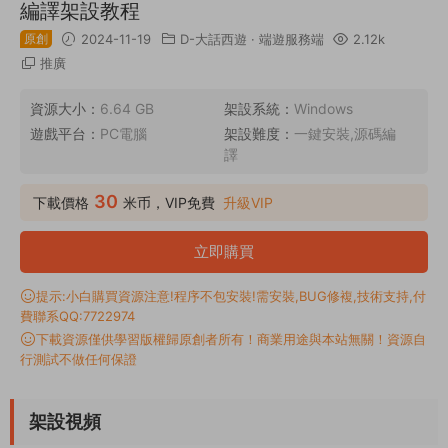
編譯架設教程
原創
2024-11-19
D-大話西遊
·
端遊服務端
2.12k
推廣
資源大小：
6.64 GB
架設系統：
Windows
遊戲平台：
PC電腦
架設難度：
一鍵安裝,源碼編
譯
30
下載價格
米币，VIP免費
升級VIP
立即購買
提示:小白購買資源注意!程序不包安裝!需安裝,BUG修複,技術支持,付
費聯系QQ:7722974
下載資源僅供學習版權歸原創者所有！商業用途與本站無關！資源自
行測試不做任何保證
架設視頻