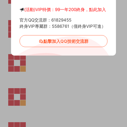
(活動)VIP特價：99一年200終身，點此加入
官方QQ交流群：61829455
終身VIP專屬群：5586761（僅終身VIP可進）
點擊加入QQ技術交流群